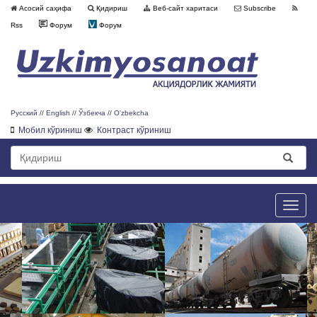
Асосий саҳифа
Қидириш
Веб-сайт харитаси
Subscribe
Rss
Форум
Форум
Русский
//
English
//
Ўзбекча
//
O'zbekcha
Мобил кўриниш
Контраст кўриниш
Toggle
naviga