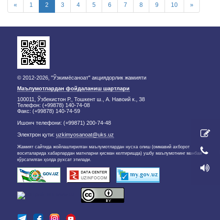
«
1
2
3
4
5
6
7
8
9
10
»
© 2012-2026, "Ўзкимёсаноат" акциядорлик жамияти
Маълумотлардан фойдаланиш шартлари
100011, Ўзбекистон Р., Тошкент ш., А. Навоий к., 38
Телефон: (+99878) 140-74-08
Факс: (+99878) 140-74-59
Ишонч телефони: (+99871) 200-74-48
Электрон қути:
uzkimyosanoat@uks.uz
Жамият сайтида жойлаштирилган маълумотлардан нусха олиш (оммавий ахборот
воситаларида хабарлардан матнларни қисман келтиришда) ушбу маълумотнинг манбаи
кўрсатилган ҳолда рухсат этилади.