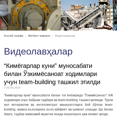
Асосий саҳифа
Матбуот маркази
Видеолавҳалар
Видеолавҳалар
“Кимёгарлар куни” муносабати
билан Ўзкимёсаноат ходимлари
учун team-building ташкил этилди
// 30.05.2023
"Кимёгарлар куни” муносабати билан тоғ ёнбағрида “Ўзкимёсаноат” АЖ
ходимлари учун байрам тадбири ва team-building ташкил қилинди. Турли
хил интерактив ва интеллектуал машғулотларга бой бўлган team-
building, жамоа аъзоларига аъло кайфият ва шижоат улашди. Шу билан
бирга, тадбир жамоавий муҳитни янада яхшилашга ҳам хизмат қилди.