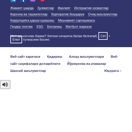
Жамият ҳақида
Ҳужжатлар
Фаолият
Интерактив хизматлар
Корхона ва ташкилотлар
Корпоратив бошқарув
Очиқ маълумотлар
Коррупцияга қарши курашиш
Маънавият сарчашмаси
Гендер тенглик
ESG
Боғланиш
Матбуот маркази
Матнда хатолик борми? Хатони сичқонча билан белгилаб,
Ctrl
+
Enter
тугмасини босинг.
Веб-сайт харитаси
Қидириш
Алоқа маълумотлари
Веб-
сайт саҳифалари долзарблиги
Йўриқнома ва атамалар
Шахсий маълумотлар
Юқорига