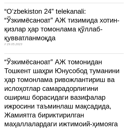
“Oʻzbekiston 24” telekanali:
“Ўзкимёсаноат” АЖ тизимида хотин-
қизлар ҳар томонлама қўллаб-
қувватланмоқда
// 29.05.2023
“Ўзкимёсаноат” АЖ томонидан
Тошкент шаҳри Юнусобод туманини
ҳар томонлама ривожлантириш ва
ислоҳотлар самарадорлигини
ошириш борасидаги вазифалар
ижросини таъминлаш мақсадида,
Жамиятга бириктирилган
маҳаллалардаги ижтимоий-ҳимояга