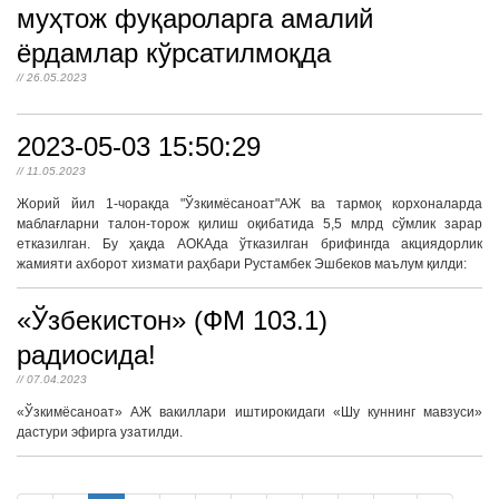
муҳтож фуқароларга амалий
ёрдамлар кўрсатилмоқда
// 26.05.2023
2023-05-03 15:50:29
// 11.05.2023
Жорий йил 1-чоракда "Ўзкимёсаноат"АЖ ва тармоқ корхоналарда
маблағларни талон-торож қилиш оқибатида 5,5 млрд сўмлик зарар
етказилган. Бу ҳақда АОКАда ўтказилган брифингда акциядорлик
жамияти ахборот хизмати раҳбари Рустамбек Эшбеков маълум қилди:
«Ўзбекистон» (ФМ 103.1)
радиосида!
// 07.04.2023
«Ўзкимёсаноат» АЖ вакиллари иштирокидаги «Шу куннинг мавзуси»
дастури эфирга узатилди.