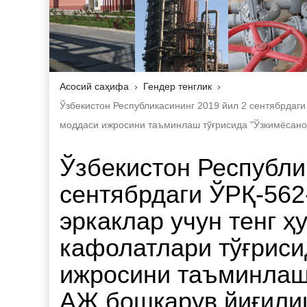
Асосий саҳифа
Гендер тенглик
Ўзбекистон Республикасининг 2019 йил 2 сентябрдаги 
моддаси ижросини таъминлаш тўғрисида "Ўзкимёсано
Ўзбекистон Республи
сентябрдаги ЎРҚ-562
эркаклар учун тенг ҳ
кафолатлари тўғриси
ижросини таъминлаш 
АЖ бошқарув йиғили