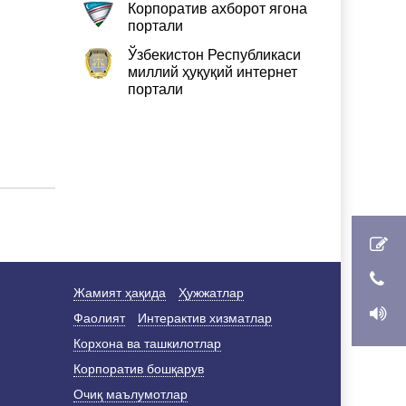
Корпоратив ахборот ягона
портали
Ўзбекистон Республикаси
миллий ҳуқуқий интернет
портали
Жамият ҳақида
Ҳужжатлар
Фаолият
Интерактив хизматлар
Корхона ва ташкилотлар
Корпоратив бошқарув
Очиқ маълумотлар