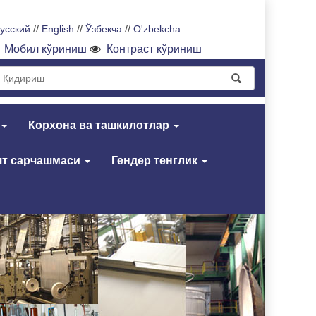
усский
//
English
//
Ўзбекча
//
O'zbekcha
Мобил кўриниш
Контраст кўриниш
Корхона ва ташкилотлар
т сарчашмаси
Гендер тенглик