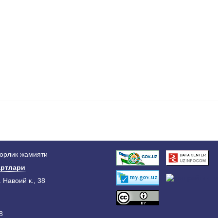
дорлик жамияти
ртлари
. Навоий к., 38
8