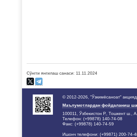
Сўнгги янгилаш санаси: 11.11.2024
© 2012-2026, "Ўзкимёсаноат" акция
Маълумотлардан фойдаланиш ша
100011, Ўзбекистон Р., Тошкент ш., А
Телефон: (+99878) 140-74-08
Факс: (+99878) 140-74-59
Ишонч телефони: (+99871) 200-74-4