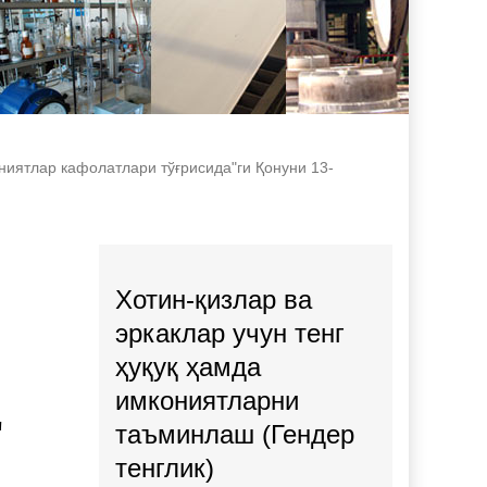
ониятлар кафолатлари тўғрисида"ги Қонуни 13-
Хотин-қизлар ва
эркаклар учун тенг
ҳуқуқ ҳамда
имкониятларни
"
таъминлаш (Гендер
тенглик)