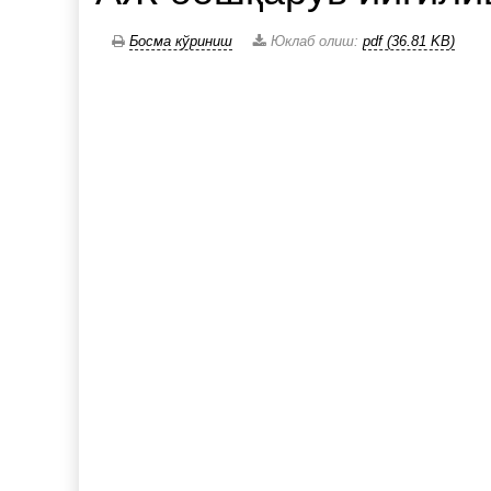
Босма кўриниш
Юклаб олиш:
pdf (36.81 KB)