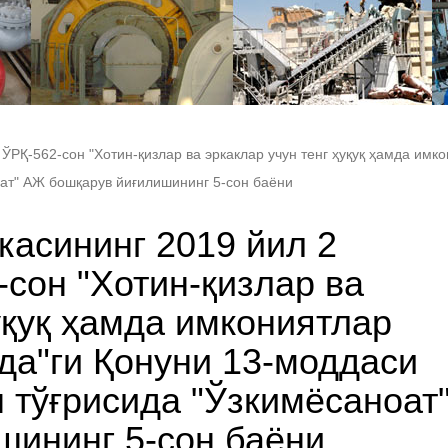
ЎРҚ-562-сон "Хотин-қизлар ва эркаклар учун тенг ҳуқуқ ҳамда имк
ат" АЖ бошқарув йиғилишининг 5-сон баёни
касининг 2019 йил 2
-сон "Хотин-қизлар ва
уқуқ ҳамда имкониятлар
да"ги Қонуни 13-моддаси
тўғрисида "Ўзкимёсаноат
шининг 5-сон баёни