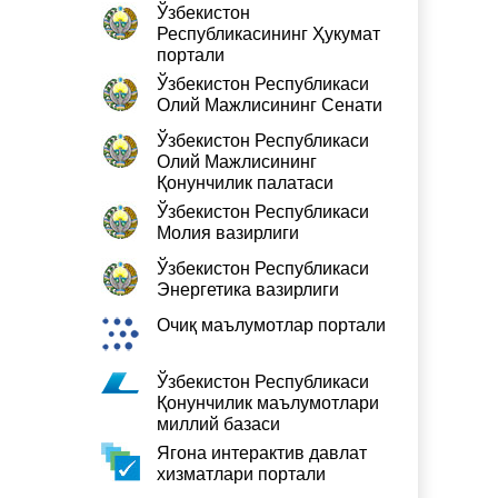
Ўзбекистон
Республикасининг Ҳукумат
портали
Ўзбекистон Республикаси
Олий Мажлисининг Сенати
Ўзбекистон Республикаси
Олий Мажлисининг
Қонунчилик палатаси
Ўзбекистон Республикаси
Молия вазирлиги
Ўзбекистон Республикаси
Энергетика вазирлиги
Очиқ маълумотлар портали
Ўзбекистон Республикаси
Қонунчилик маълумотлари
миллий базаси
Ягона интерактив давлат
хизматлари портали