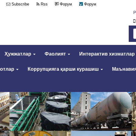
Subscribe
Rss
Форум
Форум
Р
Ҳужжатлар
Фаолият
Интерактив хизматлар
мотлар
Коррупцияга қарши курашиш
Маънавия