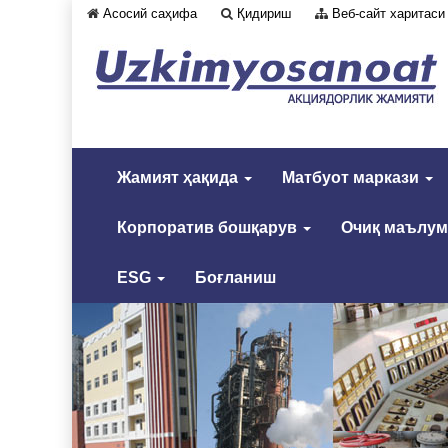
Асосий саҳифа
Қидириш
Веб-сайт харитаси
Жамият ҳақида
Матбуот маркази
Корпоратив бошқарув
Очиқ маълу
ESG
Боғланиш