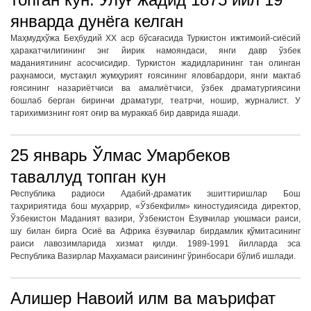
январда дунёга келган
Маҳмудхўжа Беҳбудий ХХ аср бўсағасида Туркистон ижтимоий-сиёсий
ҳаракатчилигининг энг йирик намояндаси, янги давр ўзбек
маданиятининг асосчисидир. Туркистон жадидларининг тан олинган
раҳнамоси, мустақил жумҳурият ғоясининг яловбардори, янги мактаб
ғоясининг назариётчиси ва амалиётчиси, ўзбек драматургиясини
бошлаб берган биринчи драматург, театрчи, ношир, журналист. У
тарихимизнинг ғоят оғир ва мураккаб бир даврида яшади.
25 январь Ўлмас Умарбеков
таваллуд топган кун
Республика радиоси Адабий-драматик эшиттиришлар Бош
таҳририятида бош муҳаррир, «Ўзбекфилм» киностудиясида директор,
Ўзбекистон Маданият вазири, Ўзбекистон Ёзувчилар уюшмаси раиси,
шу билан бирга Осиё ва Африка ёзувчилар бирдамлик қўмитасининг
раиси лавозимларида хизмат қилди. 1989-1991 йилларда эса
Республика Вазирлар Маҳкамаси раисининг ўринбосари бўлиб ишлади.
Алишер Навоий илм ва маърифат