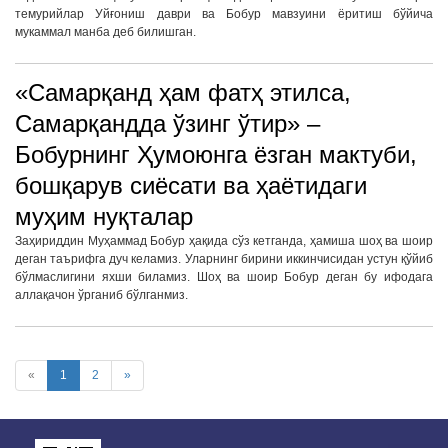
темурийлар Уйғониш даври ва Бобур мавзуини ёритиш бўйича
мукаммал манба деб билишган.
«Самарқанд ҳам фатҳ этилса,
Самарқандда ўзинг ўтир» –
Бобурнинг Ҳумоюнга ёзган мактуби,
бошқарув сиёсати ва ҳаётидаги
муҳим нуқталар
Заҳириддин Муҳаммад Бобур ҳақида сўз кетганда, ҳамиша шоҳ ва шоир
деган таърифга дуч келамиз. Уларнинг бирини иккинчисидан устун қўйиб
бўлмаслигини яхши биламиз. Шоҳ ва шоир Бобур деган бу ифодага
аллақачон ўрганиб бўлганмиз.
«
1
2
»