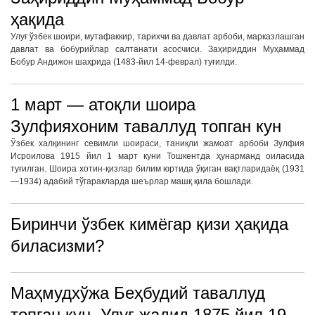
ҳақида
Улуғ ўзбек шоири, мутафаккир, тарихчи ва давлат арбоби, марказлашган
давлат ва бобурийлар салтанати асосчиси. Заҳириддин Муҳаммад
Бобур Андижон шаҳрида (1483-йил 14-феврал) туғилди.
1 март — атоқли шоира
Зулфияхоним таваллуд топган кун
Ўзбек халқининг севимли шоираси, таниқли жамоат арбоби Зулфия
Исроилова 1915 йил 1 март куни Тошкентда ҳунарманд оиласида
туғилган. Шоира хотин-қизлар билим юртида ўқиган вақтларидаёқ (1931
—1934) адабий тўгаракларда шеърлар машқ қила бошлади.
Биринчи ўзбек кимёгар қизи ҳақида
биласизми?
Маҳмудхўжа Беҳбудий таваллуд
топган кун. Улуғ жадид 1875 йил 19