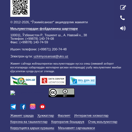
© 2012-2026, "Ўзкимёсаноат" акциядорлик жамияти
Маълумотлардан фойдаланиш шартлари
100011, Ўзбекистон Р., Тошкент ш., А. Навоий к., 38
Телефон: (+99878) 140-74-08
Факс: (+99878) 140-74-59
Ишонч телефони: (+99871) 200-74-48
Электрон қути:
uzkimyosanoat@uks.uz
Жамият сайтида жойлаштирилган маълумотлардан нусха олиш (оммавий ахборот
воситаларида хабарлардан матнларни қисман келтиришда) ушбу маълумотнинг манбаи
кўрсатилган ҳолда рухсат этилади.
Жамият ҳақида
Ҳужжатлар
Фаолият
Интерактив хизматлар
Корхона ва ташкилотлар
Корпоратив бошқарув
Очиқ маълумотлар
Коррупцияга қарши курашиш
Маънавият сарчашмаси