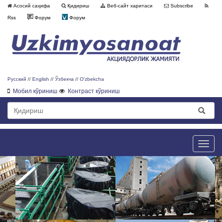
Асосий саҳифа
Қидириш
Веб-сайт харитаси
Subscribe
Rss
Форум
Форум
Русский
//
English
//
Ўзбекча
//
O'zbekcha
Мобил кўриниш
Контраст кўриниш
Toggle
naviga