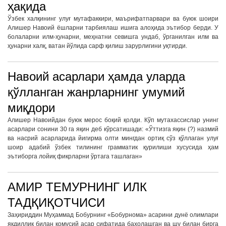
ҳақида
Ўзбек халқининг улуғ мутафаккири, маърифатпарвари ва буюк шоири
Алишер Навоий ёшларни тарбиялаш ишига алоҳида эътибор берди. У
болаларни илм-ҳунарни, меҳнатни севишга ундаб, ўрганилган илм ва
ҳунарни халқ, ватан йўлида сарф қилиш зарурлигини уқтирди.
Навоий асарлари ҳамда уларда
қўлланган жанрларнинг умумий
миқдори
Алишер Навоийдан буюк мерос боқий қолди. Кўп мутахассислар унинг
асарлари сонини 30 га яқин деб кўрсатишади: «Ўттизга яқин (?) назмий
ва насрий асарларида йигирма олти мингдан ортиқ сўз қўллаган улуғ
шоир адабий ўзбек тилининг грамматик қурилиши хусусида ҳам
эътиборга лойиқ фикрларни ўртага ташлаган»
АМИР ТЕМУРНИНГ ИЛК
ТАДҚИҚОТЧИСИ
Заҳириддин Муҳаммад Бобурнинг «Бобурнома» асарини дунё олимлари
якдиллик билан қомусий асар сифатида баҳолашган ва шу билан бирга