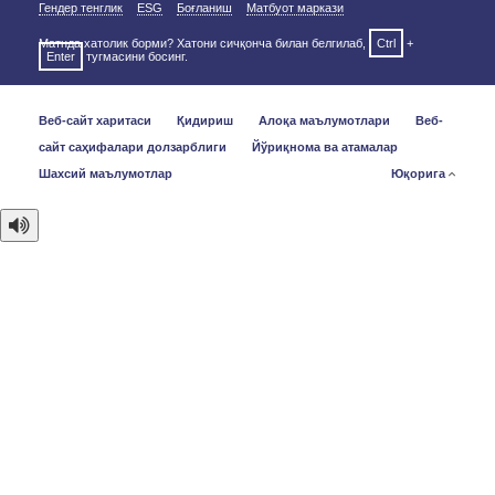
Гендер тенглик
ESG
Боғланиш
Матбуот маркази
Матнда хатолик борми? Хатони сичқонча билан белгилаб,
Ctrl
+
Enter
тугмасини босинг.
Веб-сайт харитаси
Қидириш
Алоқа маълумотлари
Веб-
сайт саҳифалари долзарблиги
Йўриқнома ва атамалар
Шахсий маълумотлар
Юқорига