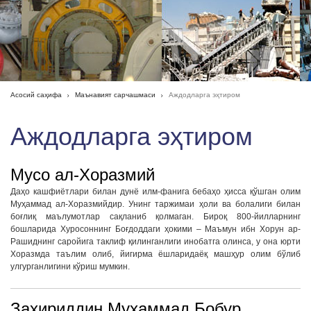
Асосий саҳифа
Маънавият сарчашмаси
Аждодларга эҳтиром
Аждодларга эҳтиром
Мусо ал-Хоразмий
Даҳо кашфиётлари билан дунё илм-фанига бебаҳо ҳисса қўшган олим
Муҳаммад ал-Хоразмийдир. Унинг таржимаи ҳоли ва болалиги билан
боғлиқ маълумотлар сақланиб қолмаган. Бироқ 800-йилларнинг
бошларида Хуросоннинг Боғдоддаги ҳокими – Маъмун ибн Хорун ар-
Рашиднинг саройига таклиф қилинганлиги инобатга олинса, у она юрти
Хоразмда таълим олиб, йигирма ёшларидаёқ машҳур олим бўлиб
улгурганлигини кўриш мумкин.
Заҳириддин Муҳаммад Бобур