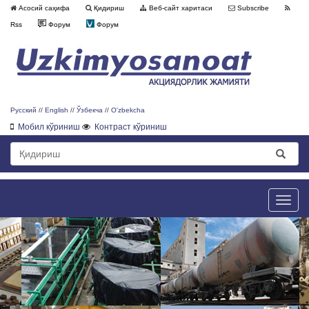
Асосий саҳифа
Қидириш
Веб-сайт харитаси
Subscribe
Rss
Форум
Форум
Русский
//
English
//
Ўзбекча
//
O'zbekcha
Мобил кўриниш
Контраст кўриниш
Toggle
naviga