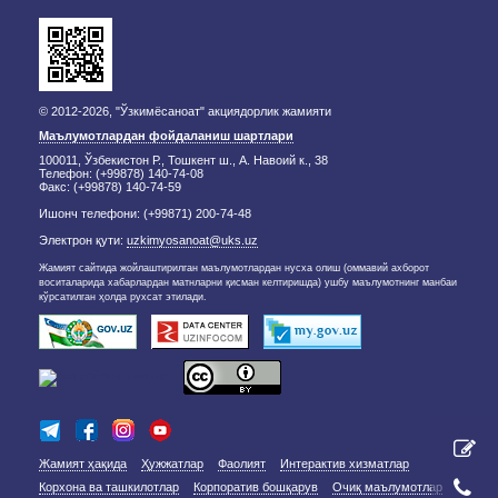
© 2012-2026, "Ўзкимёсаноат" акциядорлик жамияти
Маълумотлардан фойдаланиш шартлари
100011, Ўзбекистон Р., Тошкент ш., А. Навоий к., 38
Телефон: (+99878) 140-74-08
Факс: (+99878) 140-74-59
Ишонч телефони: (+99871) 200-74-48
Электрон қути:
uzkimyosanoat@uks.uz
Жамият сайтида жойлаштирилган маълумотлардан нусха олиш (оммавий ахборот
воситаларида хабарлардан матнларни қисман келтиришда) ушбу маълумотнинг манбаи
кўрсатилган ҳолда рухсат этилади.
Жамият ҳақида
Ҳужжатлар
Фаолият
Интерактив хизматлар
Корхона ва ташкилотлар
Корпоратив бошқарув
Очиқ маълумотлар