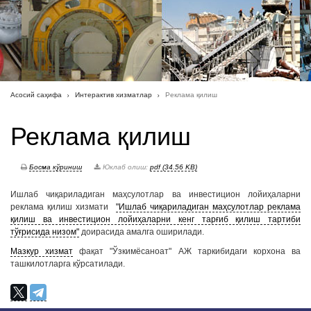
Асосий саҳифа
Интерактив хизматлар
Реклама қилиш
Реклама қилиш
Босма кўриниш
Юклаб олиш:
pdf (34.56 KB)
Ишлаб чиқариладиган маҳсулотлар ва инвестицион лойиҳаларни
реклама қилиш хизмати
"Ишлаб чиқариладиган маҳсулотлар реклама
қилиш ва инвестицион лойиҳаларни кенг тарғиб қилиш тартиби
тўғрисида низом"
доирасида амалга оширилади.
Мазкур хизмат
фақат "Ўзкимёсаноат" АЖ таркибидаги корхона ва
ташкилотларга кўрсатилади.