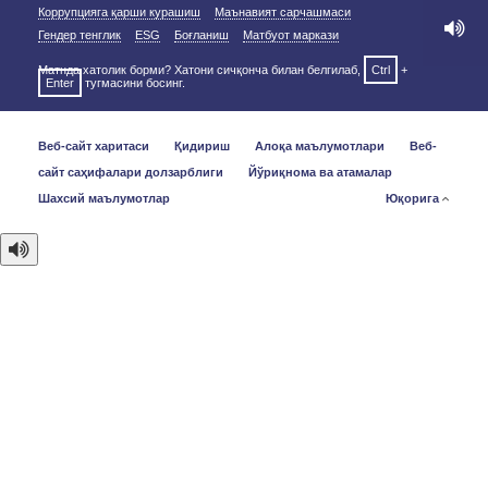
Коррупцияга қарши курашиш
Маънавият сарчашмаси
Гендер тенглик
ESG
Боғланиш
Матбуот маркази
Матнда хатолик борми? Хатони сичқонча билан белгилаб,
Ctrl
+
Enter
тугмасини босинг.
Веб-сайт харитаси
Қидириш
Алоқа маълумотлари
Веб-
сайт саҳифалари долзарблиги
Йўриқнома ва атамалар
Шахсий маълумотлар
Юқорига