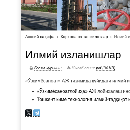
Асосий саҳифа
Корхона ва ташкилотлар
Илмий 
Илмий изланишлар
Босма кўриниш
Юклаб олиш:
pdf (34 KB)
«Ўзкимёсаноат» АЖ тизимида қуйидаги илмий и
«Ўзкимёсаноатлойиҳа» АЖ
лойиҳалаш инс
Тошкент кимё технология илмий-тадқиқот 