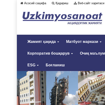
Асосий саҳифа
Қидириш
Веб-сайт харитаси
Жамият ҳақида
Матбуот маркази
Корпоратив бошқарув
Очиқ маълу
ESG
Боғланиш