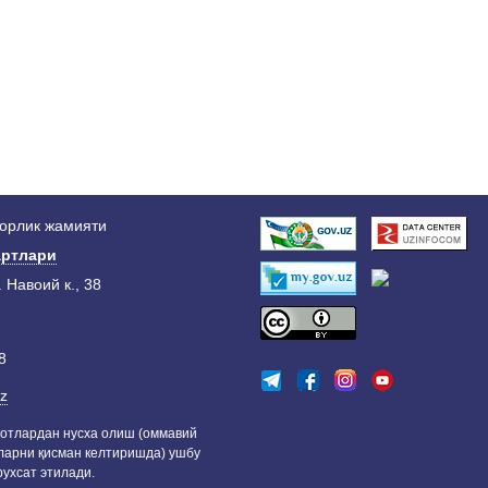
дорлик жамияти
ртлари
. Навоий к., 38
8
z
отлардан нусха олиш (оммавий
ларни қисман келтиришда) ушбу
ухсат этилади.