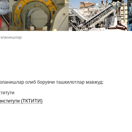
изланишлар
зланишлар олиб борувчи ташкилотлар мавжуд:
титути
институти (ТКТИТИ)