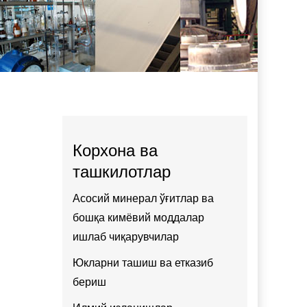
Корхона ва
ташкилотлар
Асосий минерал ўғитлар ва
бошқа кимёвий моддалар
ишлаб чиқарувчилар
Юкларни ташиш ва етказиб
бериш