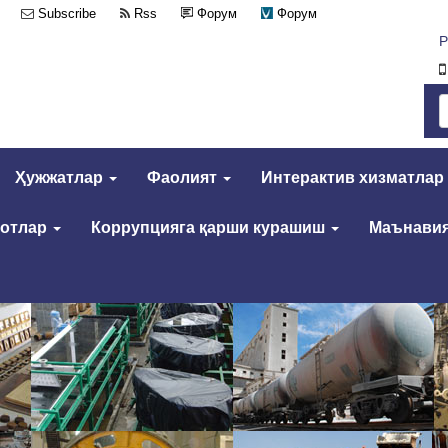
Subscribe
Rss
Форум
Форум
Р
Ҳужжатлар
Фаолият
Интерактив хизматлар
мотлар
Коррупцияга қарши курашиш
Маънавия