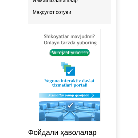
Илмий изланишлар
Маҳсулот сотуви
Фойдали ҳаволалар