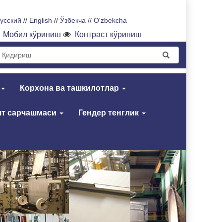
усский
//
English
//
Ўзбекча
//
O'zbekcha
Мобил кўриниш
Контраст кўриниш
Корхона ва ташкилотлар
т сарчашмаси
Гендер тенглик