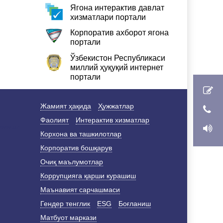
Ягона интерактив давлат
хизматлари портали
Корпоратив ахборот ягона
портали
Ўзбекистон Республикаси
миллий ҳуқуқий интернет
портали
Жамият ҳақида
Ҳужжатлар
Фаолият
Интерактив хизматлар
Корхона ва ташкилотлар
Корпоратив бошқарув
Очиқ маълумотлар
Коррупцияга қарши курашиш
Маънавият сарчашмаси
Гендер тенглик
ESG
Боғланиш
Матбуот маркази