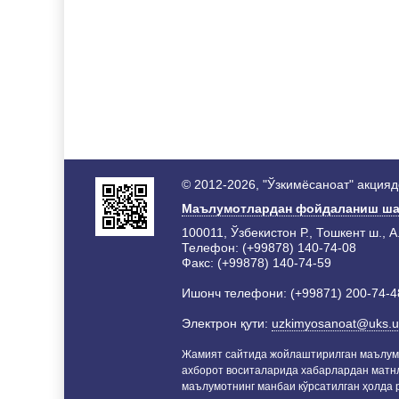
© 2012-2026, "Ўзкимёсаноат" акция
Маълумотлардан фойдаланиш ша
100011, Ўзбекистон Р., Тошкент ш., А
Телефон: (+99878) 140-74-08
Факс: (+99878) 140-74-59
Ишонч телефони: (+99871) 200-74-4
Электрон қути:
uzkimyosanoat@uks.u
Жамият сайтида жойлаштирилган маълум
ахборот воситаларида хабарлардан матн
маълумотнинг манбаи кўрсатилган ҳолда р