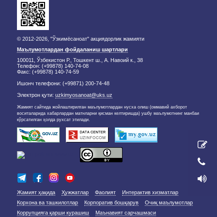
© 2012-2026, "Ўзкимёсаноат" акциядорлик жамияти
Маълумотлардан фойдаланиш шартлари
100011, Ўзбекистон Р., Тошкент ш., А. Навоий к., 38
Телефон: (+99878) 140-74-08
Факс: (+99878) 140-74-59
Ишонч телефони: (+99871) 200-74-48
Электрон қути:
uzkimyosanoat@uks.uz
Жамият сайтида жойлаштирилган маълумотлардан нусха олиш (оммавий ахборот
воситаларида хабарлардан матнларни қисман келтиришда) ушбу маълумотнинг манбаи
кўрсатилган ҳолда рухсат этилади.
Жамият ҳақида
Ҳужжатлар
Фаолият
Интерактив хизматлар
Корхона ва ташкилотлар
Корпоратив бошқарув
Очиқ маълумотлар
Коррупцияга қарши курашиш
Маънавият сарчашмаси