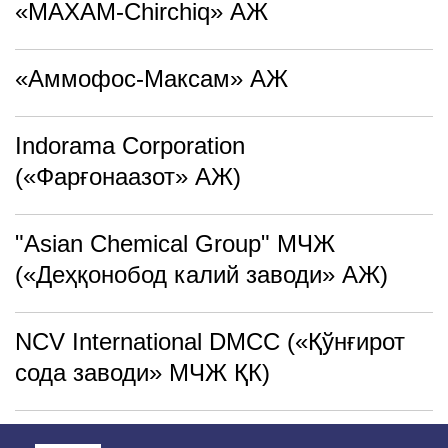
«MAXAM-Chirchiq» АЖ
«Аммофос-Максам» АЖ
Indorama Corporation
(«Фарғонаазот» АЖ)
"Asian Chemical Group" МЧЖ
(«Деҳқонобод калий заводи» АЖ)
NCV International DMCC («Қўнғирот
сода заводи» МЧЖ ҚК)