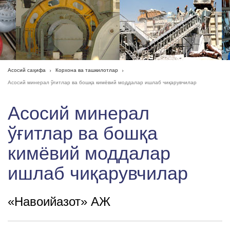
Асосий саҳифа
Корхона ва ташкилотлар
Асосий минерал ўғитлар ва бошқа кимёвий моддалар ишлаб чиқарувчилар
Асосий минерал
ўғитлар ва бошқа
кимёвий моддалар
ишлаб чиқарувчилар
«Навоийазот» АЖ