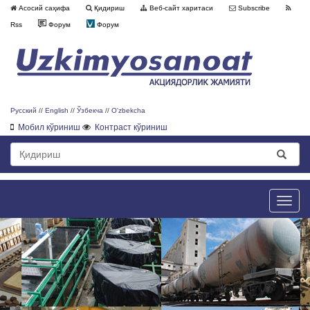
Асосий саҳифа
Қидириш
Веб-сайт харитаси
Subscribe
Rss
Форум
Форум
Русский
//
English
//
Ўзбекча
//
O'zbekcha
Мобил кўриниш
Контраст кўриниш
Toggle
naviga