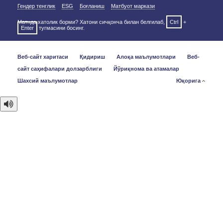
Гендер тенглик
ESG
Боғланиш
Матбуот маркази
Матнда хатолик борми? Хатони сичқонча билан белгилаб,
Ctrl
+
Enter
тугмасини босинг.
Веб-сайт харитаси
Қидириш
Алоқа маълумотлари
Веб-
сайт саҳифалари долзарблиги
Йўриқнома ва атамалар
Шахсий маълумотлар
Юқорига