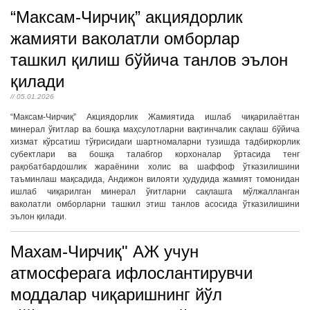
“Максам-Чирчиқ” акциядорлик
жамияти ваколатли омборлар
ташкил қилиш бўйича танлов эълон
қилади
// 05.01.2026
“Максам-Чирчиқ” Акциядорлик Жамиятида ишлаб чиқарилаётган
минерал ўғитлар ва бошқа маҳсулотларни вақтинчалик сақлаш бўйича
хизмат кўрсатиш тўғрисидаги шартномаларни тузишда тадбиркорлик
субектлари ва бошқа талабгор корхоналар ўртасида тенг
рақобатбардошлик жараёнини холис ва шаффоф ўтказилишини
таъминлаш мақсадида, Андижон вилояти ҳудудида жамият томонидан
ишлаб чиқарилган минерал ўғитларни сақлашга мўлжалланган
ваколатли омборларни ташкил этиш танлов асосида ўтказилишини
эълон қилади.
Махам-Чирчиқ" АЖ учун
атмосферага ифлослантирувчи
моддалар чиқаришнинг йўл