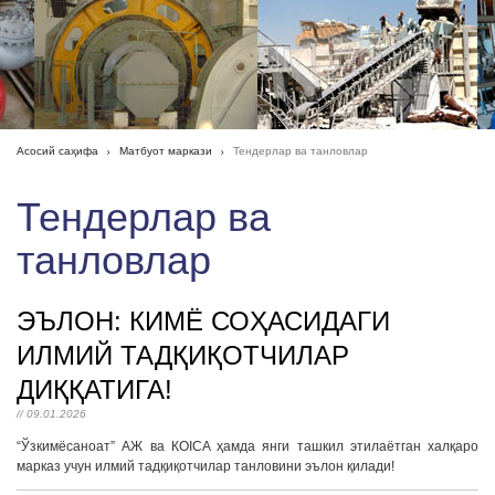
Асосий саҳифа
Матбуот маркази
Тендерлар ва танловлар
Тендерлар ва
танловлар
ЭЪЛОН: КИМЁ СОҲАСИДАГИ
ИЛМИЙ ТАДҚИҚОТЧИЛАР
ДИҚҚАТИГА!
// 09.01.2026
“Ўзкимёсаноат” АЖ ва КОICA ҳамда янги ташкил этилаётган халқаро
марказ учун илмий тадқиқотчилар танловини эълон қилади!