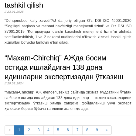
tashkil qilish
// 23.01.2025
“Dehqonobod kaliy zavodi”AJ da joriy etilgan O‘z DSt ISO 45001:2020
“Sog‘liqni saqlash va mehnat havfsizligi menejmenti tizimi” va O‘z DSt ISO
37001:2019 “Korrupsiyaga qarshi kurashish menejment tizimi”ni alohida
sertifikatlashtirish, 1-va 2-nazorat auditorlarini o‘tkazish xizmati tashkil qilish
xizmatlari bo‘yicha tanlovni e’lon qiladi.
“Maxam-Chirchiq” АЖда босим
остида ишлайдиган 138 дона
идишларни экспертизадан ўтказиш
// 20.02.2024
“Maxam-Chirchiq” АЖ etender.uzex.uz сайтида хизмат муддатини ўтаган
ва босим остида ишлайдиган 138 дона идишлар — техник воситаларини
экспертизадан ўтказиш ҳамда хавфсиз фойдаланиш учун эксперт
хулосаси бериш бўйича танловни эълон қилади.
«
1
2
3
4
5
6
7
8
9
»