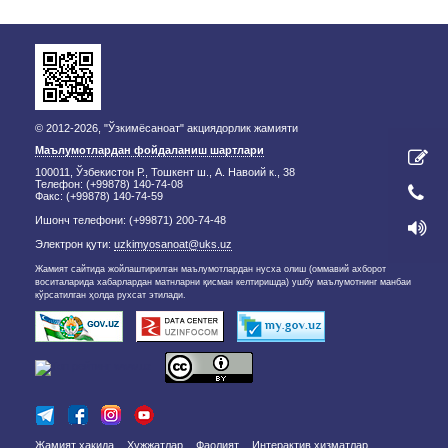
© 2012-2026, "Ўзкимёсаноат" акциядорлик жамияти
Маълумотлардан фойдаланиш шартлари
100011, Ўзбекистон Р., Тошкент ш., А. Навоий к., 38
Телефон: (+99878) 140-74-08
Факс: (+99878) 140-74-59
Ишонч телефони: (+99871) 200-74-48
Электрон қути:
uzkimyosanoat@uks.uz
Жамият сайтида жойлаштирилган маълумотлардан нусха олиш (оммавий ахборот
воситаларида хабарлардан матнларни қисман келтиришда) ушбу маълумотнинг манбаи
кўрсатилган ҳолда рухсат этилади.
Жамият ҳақида
Ҳужжатлар
Фаолият
Интерактив хизматлар