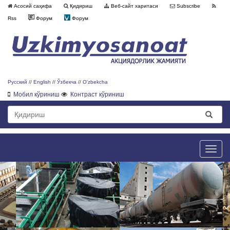
Асосий саҳифа
Қидириш
Веб-сайт харитаси
Subscribe
Rss
Форум
Форум
Русский
//
English
//
Ўзбекча
//
O'zbekcha
Мобил кўриниш
Контраст кўриниш
Toggle
naviga