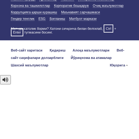
Корхона ва ташкилотлар
Корпоратив бошқарув
Очиқ маълумотлар
Коррупцияга қарши курашиш
Маънавият сарчашмаси
Гендер тенглик
ESG
Боғланиш
Матбуот маркази
Матнда хатолик борми? Хатони сичқонча билан белгилаб,
Ctrl
+
Enter
тугмасини босинг.
Веб-сайт харитаси
Қидириш
Алоқа маълумотлари
Веб-
сайт саҳифалари долзарблиги
Йўриқнома ва атамалар
Шахсий маълумотлар
Юқорига