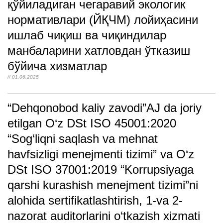
қўйиладиган чегаравий экологик
нормативлари (ЙҚЧМ) лойиҳасини
ишлаб чиқиш ва чиқиндилар
манбаларини хатловдан ўтказиш
бўйича хизматлар
// 01.06.2025
“Dehqonobod kaliy zavodi”AJ da joriy
etilgan O‘z DSt ISO 45001:2020
“Sog‘liqni saqlash va mehnat
havfsizligi menejmenti tizimi” va O‘z
DSt ISO 37001:2019 “Korrupsiyaga
qarshi kurashish menejment tizimi”ni
alohida sertifikatlashtirish, 1-va 2-
nazorat auditorlarini o‘tkazish xizmati