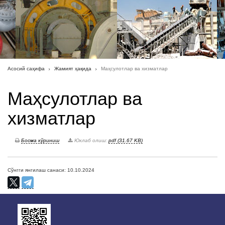
Асосий саҳифа
Жамият ҳақида
Маҳсулотлар ва хизматлар
Маҳсулотлар ва
хизматлар
Босма кўриниш
Юклаб олиш:
pdf (31.67 KB)
Сўнгги янгилаш санаси: 10.10.2024