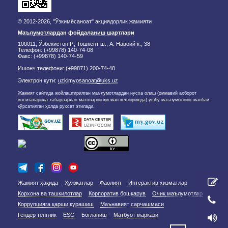
© 2012-2026, "Ўзкимёсаноат" акциядорлик жамияти
Маълумотлардан фойдаланиш шартлари
100011, Ўзбекистон Р., Тошкент ш., А. Навоий к., 38
Телефон: (+99878) 140-74-08
Факс: (+99878) 140-74-59
Ишонч телефони: (+99871) 200-74-48
Электрон қути:
uzkimyosanoat@uks.uz
Жамият сайтида жойлаштирилган маълумотлардан нусха олиш (оммавий ахборот
воситаларида хабарлардан матнларни қисман келтиришда) ушбу маълумотнинг манбаи
кўрсатилган ҳолда рухсат этилади.
Жамият ҳақида
Ҳужжатлар
Фаолият
Интерактив хизматлар
Корхона ва ташкилотлар
Корпоратив бошқарув
Очиқ маълумотлар
Коррупцияга қарши курашиш
Маънавият сарчашмаси
Гендер тенглик
ESG
Боғланиш
Матбуот маркази