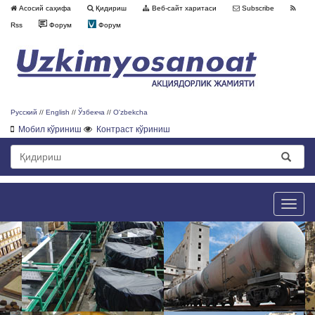
Асосий саҳифа
Қидириш
Веб-сайт харитаси
Subscribe
Rss
Форум
Форум
Русский
//
English
//
Ўзбекча
//
O'zbekcha
Мобил кўриниш
Контраст кўриниш
Toggle
naviga