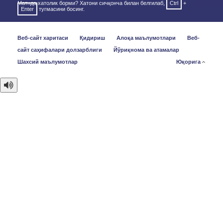
Матнда хатолик борми? Хатони сичқонча билан белгилаб,
Ctrl
+
Enter
тугмасини босинг.
Веб-сайт харитаси
Қидириш
Алоқа маълумотлари
Веб-
сайт саҳифалари долзарблиги
Йўриқнома ва атамалар
Шахсий маълумотлар
Юқорига