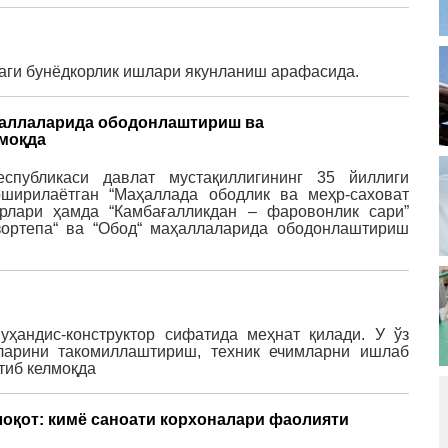
аги бунёдкорлик ишлари якунланиш арафасида.
ҳаллаларида ободонлаштириш ва
моқда
еспубликаси давлат мустақиллигининг 35 йиллиги
ширилаётган “Маҳаллада ободлик ва меҳр-саховат
ирлари ҳамда “Камбағалликдан – фаровонлик сари”
зортепа“ ва “Обод“ маҳаллаларида ободонлаштириш
уҳандис-конструктор сифатида меҳнат қилади. У ўз
арини такомиллаштириш, техник ечимларни ишлаб
тиб келмоқда
оқот: кимё саноати корхоналари фаолияти