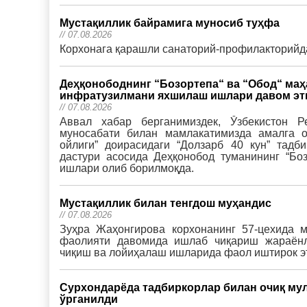
Мустақиллик байрамига муносиб туҳфа
// 07.08.2026
Корхонага қарашли санаторий-профилакторийд
Деҳқонободнинг “Бозортепа“ ва “Обод“ ма
инфратузилмани яхшилаш ишлари давом эт
// 07.08.2026
Аввал хабар берганимиздек, Ўзбекистон Р
муносабати билан мамлакатимизда амалга о
ойлиги” доирасидаги “Долзарб 40 кун” тадб
дастури асосида Деҳқонобод туманининг “Бо
ишлари олиб борилмоқда.
Мустақиллик билан тенгдош муҳандис
// 07.08.2026
Зуҳра Жаҳонгирова корхонанинг 57-цехида м
фаолияти давомида ишлаб чиқариш жараёнл
чиқиш ва лойиҳалаш ишларида фаол иштирок э
Сурхондарёда тадбиркорлар билан очиқ мул
ўрганилди