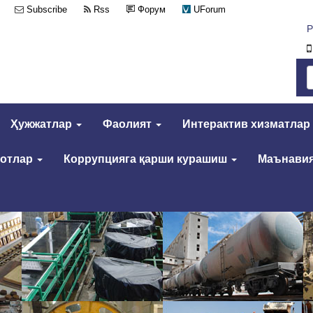
Subscribe
Rss
Форум
UForum
Р
Ҳужжатлар
Фаолият
Интерактив хизматлар
мотлар
Коррупцияга қарши курашиш
Маънавия