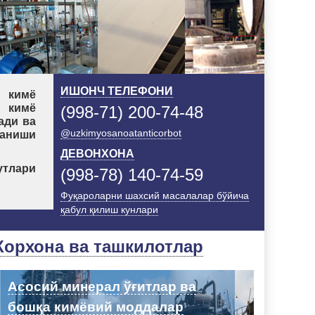
ИШОНЧ ТЕЛЕФОНИ
 кимё
 кимё
(998-71) 200-74-48
ади ва
@uzkimyosanoatanticorbot
ланиши
ДЕВОНХОНА
утлари
(998-78) 140-74-59
Фуқароларни шахсий масалалар бўйича
қабул қилиш кунлари
Корхона ва ташкилотлар
Асосий минерал ўғитлар ва
бошқа кимёвий моддалар