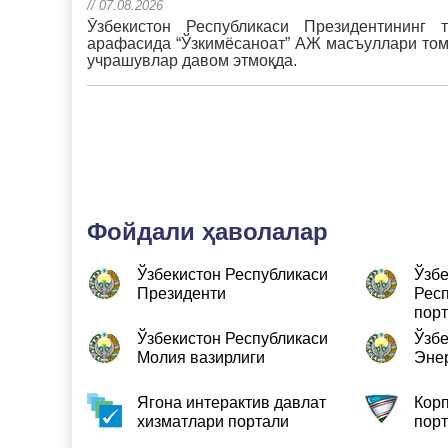
// 07.08.2026
Ўзбекистон Республикаси Президентининг 
арафасида “Ўзкимёсаноат” АЖ масъуллари том
учрашувлар давом этмоқда.
Фойдали ҳаволалар
Ўзбекистон Республикаси
Ўзбе
Президенти
Респ
пор
Ўзбекистон Республикаси
Ўзбе
Молия вазирлиги
Энер
Ягона интерактив давлат
Корп
хизматлари портали
пор