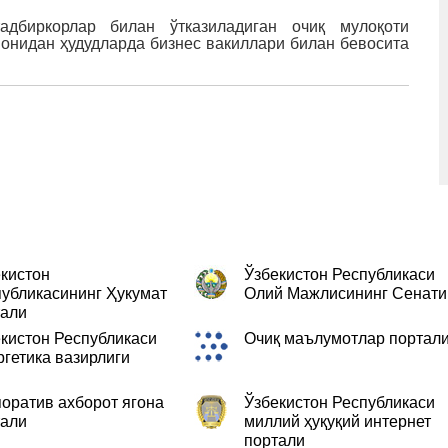
тадбиркорлар билан ўтказиладиган очиқ мулоқоти
онидан ҳудудларда бизнес вакиллари билан бевосита
кистон
Ўзбекистон Республикаси
убликасининг Ҳукумат
Олий Мажлисининг Сенати
тали
кистон Республикаси
Очиқ маълумотлар портал
гетика вазирлиги
оратив ахборот ягона
Ўзбекистон Республикаси
тали
миллий ҳуқуқий интернет
портали