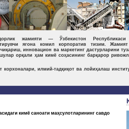
иядорлик жамияти — Ўзбекистон Республикаси
тирувчи ягона комил корпоратив тизим. Жамият
чиқариш, инновацион ва маркетинг дастурларини туз
 шулар орқали ҳам кимё соҳасининг барқарор ривож
т корхоналари, илмий-тадқиқот ва лойиҳалаш инстит
асидаги кимё саноати маҳсулотларининг савдо