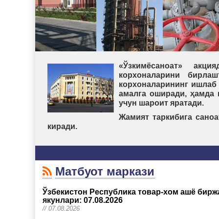
«Ўзкимёсаноат» акц
корхоналарини бирлаш
корхоналарининг ишлаб 
амалга оширади, ҳамда
учун шароит яратади.
Жамият таркибига саноа
киради.
Матбуот маркази
Ўзбекистон Республика товар-хом ашё бирж
якунлари: 07.08.2026
// 07.08.2026