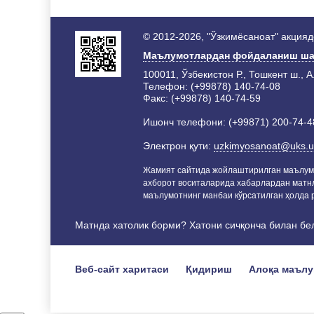
© 2012-2026, "Ўзкимёсаноат" акция
Маълумотлардан фойдаланиш ша
100011, Ўзбекистон Р., Тошкент ш., А
Телефон: (+99878) 140-74-08
Факс: (+99878) 140-74-59
Ишонч телефони: (+99871) 200-74-4
Электрон қути:
uzkimyosanoat@uks.u
Жамият сайтида жойлаштирилган маълум
ахборот воситаларида хабарлардан матн
маълумотнинг манбаи кўрсатилган ҳолда р
Матнда хатолик борми? Хатони сичқонча билан бе
Веб-сайт харитаси
Қидириш
Алоқа маъл