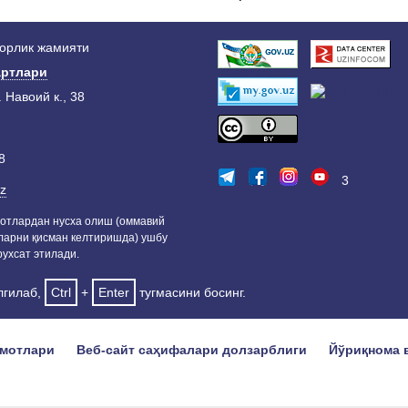
дорлик жамияти
ртлари
. Навоий к., 38
8
3
z
отлардан нусха олиш (оммавий
ларни қисман келтиришда) ушбу
ухсат этилади.
лгилаб,
Ctrl
+
Enter
тугмасини босинг.
умотлари
Веб-сайт саҳифалари долзарблиги
Йўриқнома 