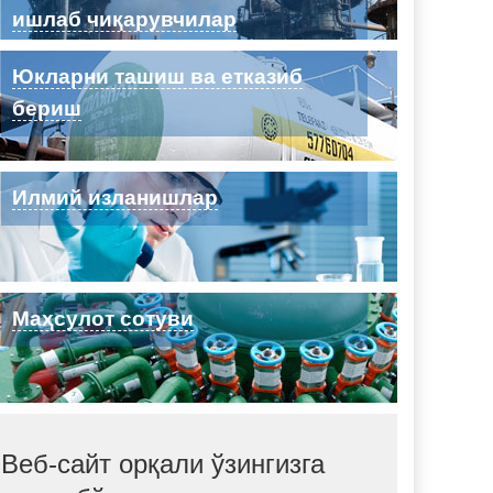
ишлаб чиқарувчилар
Юкларни ташиш ва етказиб
бериш
Илмий изланишлар
Маҳсулот сотуви
Веб-сайт орқали ўзингизга