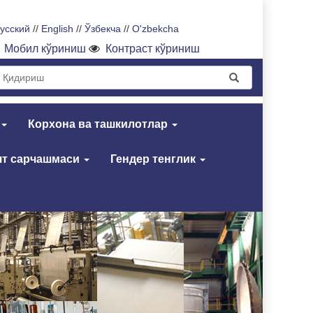
усский
//
English
//
Ўзбекча
//
O'zbekcha
Мобил кўриниш
Контраст кўриниш
Корхона ва ташкилотлар
т сарчашмаси
Гендер тенглик