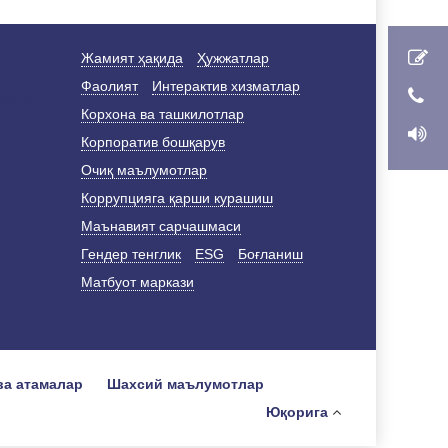
Жамият ҳақида
Ҳужжатлар
Фаолият
Интерактив хизматлар
Корхона ва ташкилотлар
Корпоратив бошқарув
Очиқ маълумотлар
Коррупцияга қарши курашиш
Маънавият сарчашмаси
Гендер тенглик
ESG
Боғланиш
Матбуот маркази
ва атамалар
Шахсий маълумотлар
Юқорига