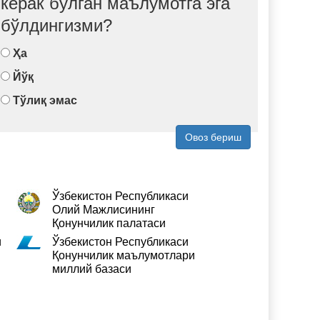
керак бўлган маълумотга эга
бўлдингизми?
Ҳа
Йўқ
Тўлиқ эмас
Овоз бериш
Ўзбекистон Республикаси
Олий Мажлисининг
Қонунчилик палатаси
и
Ўзбекистон Республикаси
Қонунчилик маълумотлари
миллий базаси