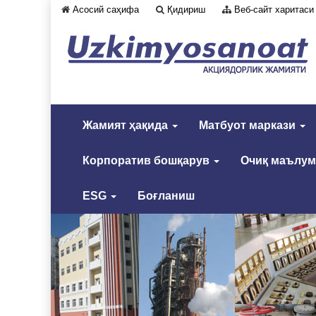
Асосий саҳифа
Қидириш
Веб-сайт харитаси
Жамият ҳақида
Матбуот маркази
Корпоратив бошқарув
Очиқ маълу
ESG
Боғланиш