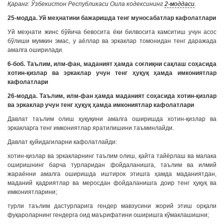
Қаранг: Ўзбекистон Республикаси Оила кодексининг
2-моддаси
.
25-модда. Уй меҳнатини бажаришда тенг муносабатлар кафолатлари
Уй меҳнати жинс бўйича бевосита ёки билвосита камситиш учун асос
бўлиши мумкин эмас, у аёллар ва эркаклар томонидан тенг даражада
амалга оширилади.
6-боб. Таълим, илм-фан, маданият ҳамда соғлиқни сақлаш соҳасида
хотин-қизлар ва эркаклар учун тенг ҳуқуқ ҳамда имкониятлар
кафолатлари
26-модда. Таълим, илм-фан ҳамда маданият соҳасида хотин-қизлар
ва эркаклар учун тенг ҳуқуқ ҳамда имкониятлар кафолатлари
Давлат таълим олиш ҳуқуқини амалга оширишда хотин-қизлар ва
эркакларга тенг имкониятлар яратилишини таъминлайди.
Давлат қуйидагиларни кафолатлайди:
хотин-қизлар ва эркакларнинг таълим олиш, қайта тайёрлаш ва малака
оширишнинг барча турларидан фойдаланишга, таълим ва илмий
жараённи амалга оширишда иштирок этишга ҳамда маданиятдан,
маданий қадриятлар ва меросдан фойдаланишга доир тенг ҳуқуқ ва
имкониятларини;
турли таълим дастурларига гендер мавзусини жорий этиш орқали
фуқароларнинг гендерга оид маърифатини оширишга кўмаклашишни;