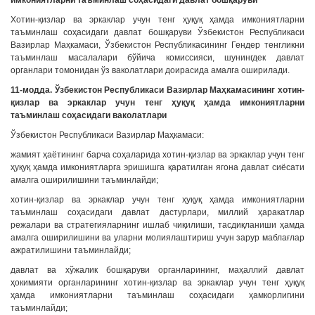
имкониятларни таъминлаш соҳасидаги давлат бошқаруви
Хотин-қизлар ва эркаклар учун тенг ҳуқуқ ҳамда имкониятларни
таъминлаш соҳасидаги давлат бошқаруви Ўзбекистон Республикаси
Вазирлар Маҳкамаси, Ўзбекистон Республикасининг Гендер тенгликни
таъминлаш масалалари бўйича комиссияси, шунингдек давлат
органлари томонидан ўз ваколатлари доирасида амалга оширилади.
11-модда. Ўзбекистон Республикаси Вазирлар Маҳкамасининг хотин-
қизлар ва эркаклар учун тенг ҳуқуқ ҳамда имкониятларни
таъминлаш соҳасидаги ваколатлари
Ўзбекистон Республикаси Вазирлар Маҳкамаси:
жамият ҳаётининг барча соҳаларида хотин-қизлар ва эркаклар учун тенг
ҳуқуқ ҳамда имкониятларга эришишга қаратилган ягона давлат сиёсати
амалга оширилишини таъминлайди;
хотин-қизлар ва эркаклар учун тенг ҳуқуқ ҳамда имкониятларни
таъминлаш соҳасидаги давлат дастурлари, миллий ҳаракатлар
режалари ва стратегияларнинг ишлаб чиқилиши, тасдиқланиши ҳамда
амалга оширилишини ва уларни молиялаштириш учун зарур маблағлар
ажратилишини таъминлайди;
давлат ва хўжалик бошқаруви органларининг, маҳаллий давлат
ҳокимияти органларининг хотин-қизлар ва эркаклар учун тенг ҳуқуқ
ҳамда имкониятларни таъминлаш соҳасидаги ҳамкорлигини
таъминлайди;