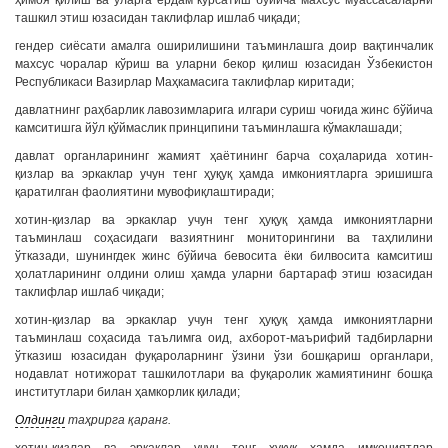
ҳимоя қилиш ва уларга ёрдам кўрсатиш бўйича махсус муассасаларни
ташкил этиш юзасидан таклифлар ишлаб чиқади;
гендер сиёсати амалга оширилишини таъминлашга доир вақтинчалик
махсус чоралар кўриш ва уларни бекор қилиш юзасидан Ўзбекистон
Республикаси Вазирлар Маҳкамасига таклифлар киритади;
давлатнинг раҳбарлик лавозимларига илгари суриш чоғида жинс бўйича
камситишга йўл қўймаслик принципини таъминлашга кўмаклашади;
давлат органларининг жамият ҳаётининг барча соҳаларида хотин-
қизлар ва эркаклар учун тенг ҳуқуқ ҳамда имкониятларга эришишга
қаратилган фаолиятини мувофиқлаштиради;
хотин-қизлар ва эркаклар учун тенг ҳуқуқ ҳамда имкониятларни
таъминлаш соҳасидаги вазиятнинг мониторингини ва таҳлилини
ўтказади, шунингдек жинс бўйича бевосита ёки билвосита камситиш
ҳолатларининг олдини олиш ҳамда уларни бартараф этиш юзасидан
таклифлар ишлаб чиқади;
хотин-қизлар ва эркаклар учун тенг ҳуқуқ ҳамда имкониятларни
таъминлаш соҳасида таълимга оид, ахборот-маърифий тадбирларни
ўтказиш юзасидан фуқароларнинг ўзини ўзи бошқариш органлари,
нодавлат нотижорат ташкилотлари ва фуқаролик жамиятининг бошқа
институтлари билан ҳамкорлик қилади;
Олдинги
таҳрирга қаранг.