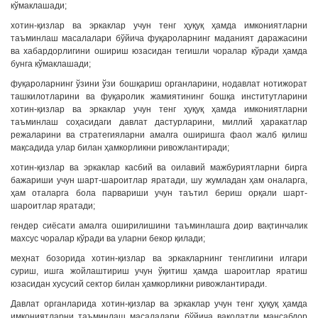
кўмаклашади;
хотин-қизлар ва эркаклар учун тенг ҳуқуқ ҳамда имкониятларни
таъминлаш масалалари бўйича фуқароларнинг маданият даражасини
ва хабардорлигини ошириш юзасидан тегишли чоралар кўради ҳамда
бунга кўмаклашади;
фуқароларнинг ўзини ўзи бошқариш органларини, нодавлат нотижорат
ташкилотларини ва фуқаролик жамиятининг бошқа институтларини
хотин-қизлар ва эркаклар учун тенг ҳуқуқ ҳамда имкониятларни
таъминлаш соҳасидаги давлат дастурларини, миллий ҳаракатлар
режаларини ва стратегияларни амалга оширишга фаол жалб қилиш
мақсадида улар билан ҳамкорликни ривожлантиради;
хотин-қизлар ва эркаклар касбий ва оилавий мажбуриятларни бирга
бажариши учун шарт-шароитлар яратади, шу жумладан ҳам оналарга,
ҳам оталарга бола парвариши учун таътил бериш орқали шарт-
шароитлар яратади;
гендер сиёсати амалга оширилишини таъминлашга доир вақтинчалик
махсус чоралар кўради ва уларни бекор қилади;
меҳнат бозорида хотин-қизлар ва эркакларнинг тенглигини илгари
суриш, ишга жойлаштириш учун ўқитиш ҳамда шароитлар яратиш
юзасидан хусусий сектор билан ҳамкорликни ривожлантиради.
Давлат органларида хотин-қизлар ва эркаклар учун тенг ҳуқуқ ҳамда
имкониятларни таъминлаш масалалари бўйича ваколатли мансабдор