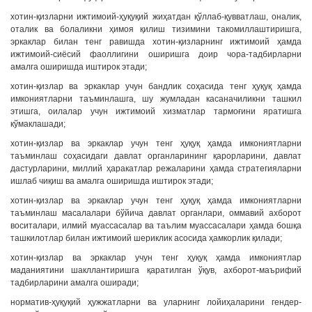
хотин-қизларни ижтимоий-ҳуқуқий жиҳатдан қўллаб-қувватлаш, оналик,
оталик ва болаликни ҳимоя қилиш тизимини такомиллаштиришга,
эркаклар билан тенг равишда хотин-қизларнинг ижтимоий ҳамда
ижтимоий-сиёсий фаоллигини оширишга доир чора-тадбирларни
амалга оширишда иштирок этади;
хотин-қизлар ва эркаклар учун бандлик соҳасида тенг ҳуқуқ ҳамда
имкониятларни таъминлашга, шу жумладан касаначиликни ташкил
этишга, оилалар учун ижтимоий хизматлар тармоғини яратишга
кўмаклашади;
хотин-қизлар ва эркаклар учун тенг ҳуқуқ ҳамда имкониятларни
таъминлаш соҳасидаги давлат органларининг қарорларини, давлат
дастурларини, миллий ҳаракатлар режаларини ҳамда стратегияларни
ишлаб чиқиш ва амалга оширишда иштирок этади;
хотин-қизлар ва эркаклар учун тенг ҳуқуқ ҳамда имкониятларни
таъминлаш масалалари бўйича давлат органлари, оммавий ахборот
воситалари, илмий муассасалар ва таълим муассасалари ҳамда бошқа
ташкилотлар билан ижтимоий шериклик асосида ҳамкорлик қилади;
хотин-қизлар ва эркаклар учун тенг ҳуқуқ ҳамда имкониятлар
маданиятини шакллантиришга қаратилган ўқув, ахборот-маърифий
тадбирларини амалга оширади;
норматив-ҳуқуқий ҳужжатларни ва уларнинг лойиҳаларини гендер-