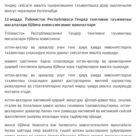
гендер сиёсати амалга оширилишини таъминлашга доир вақтинчалик
махсус чораларни белгилайди.
12-модда. Ўзбекистон Республикаси Гендер тенгликни таъминлаш
масалалари бўйича комиссиясининг ваколатлари
Ўзбекистон Республикасининг Гендер тенгликни таъминлаш
масалалари бўйича комиссияси:
хотин-қизлар ва эркаклар учун тенг ҳуқуқ ҳамда имкониятларни
таъминлаш соҳасидаги ягона давлат сиёсатини амалга оширади;
жамият ҳаётининг барча соҳаларида хотин-қизлар ва эркакларнинг
ҳақиқий тенглигига эришиш бўйича чора-тадбирларни амалга оширади;
хотин-қизлар ва эркаклар учун тенг ҳуқуқ ҳамда имкониятларни
таъминлаш соҳасидаги давлат дастурларини, миллий ҳаракатлар
режаларини ва стратегияларни ишлаб чиқиш ҳамда амалга оширишда
иштирок этади;
хотин-қизларни ижтимоий-ҳуқуқий жиҳатдан қўллаб-қувватлаш, оналик,
оталик ва болаликни ҳимоя қилиш тизимини такомиллаштириш, хотин-
қизларнинг эркаклар билан тенг равишда ижтимоий ва ижтимоий-сиёсий
фаоллигини ошириш юзасидан чора-тадбирлар кўради;
жинси бўйича бевосита ёки билвосита камситилганлиги муносабати
билан ҳаётида оғир вазиятга тушиб қолган шахсларнинг ҳуқуқларини