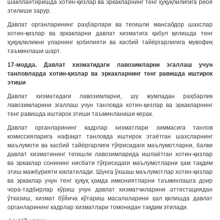
шакллантиришда хотин-қизлар ва эркакларнинг тенг ҳуқуқлилигига риоя
этилиши зарур.
Давлат органларининг раҳбарлари ва тегишли мансабдор шахслар
хотин-қизлар ва эркакларни давлат хизматига қабул қилишда тенг
ҳуқуқлиликни уларнинг қобилияти ва касбий тайёргарлигига мувофиқ
таъминлаши шарт.
17-модда. Давлат хизматидаги лавозимларни эгаллаш учун
танловларда хотин-қизлар ва эркакларнинг тенг равишда иштирок
этиши
Давлат хизматидаги лавозимларни, шу жумладан раҳбарлик
лавозимларини эгаллаш учун танловда хотин-қизлар ва эркакларнинг
тенг равишда иштирок этиши таъминланиши керак.
Давлат органларининг кадрлар хизматлари зиммасига танлов
комиссияларига нафақат танловда иштирок этаётган шахсларнинг
маълумоти ва касбий тайёргарлиги тўғрисидаги маълумотларни, балки
давлат хизматининг тегишли лавозимларида ишлаётган хотин-қизлар
ва эркаклар сонининг нисбати тўғрисидаги маълумотларни ҳам тақдим
этиш мажбурияти юклатилади. Шунга ўхшаш маълумотлар хотин-қизлар
ва эркаклар учун тенг ҳуқуқ ҳамда имкониятларни таъминлашга доир
чора-тадбирлар кўриш учун давлат хизматчиларини аттестациядан
ўтказиш, хизмат бўйича кўтариш масалаларини ҳал қилишда давлат
органларининг кадрлар хизматлари томонидан тақдим этилади.