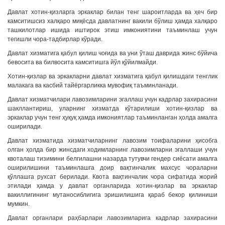
Давлат хотин-қизларга эркаклар билан тенг шароитларда ва ҳеч бир
камситишсиз халқаро миқёсда давлатнинг вакили бўлиш ҳамда халқаро
ташкилотлар ишида иштирок этиш имкониятини таъминлаш учун
тегишли чора-тадбирлар кўради.
Давлат хизматига қабул қилиш чоғида ва уни ўташ даврида жинс бўйича
бевосита ва билвосита камситишга йўл қўйилмайди.
Хотин-қизлар ва эркакларни давлат хизматига қабул қилишдаги тенглик
малакага ва касбий тайёргарликка мувофиқ таъминланади.
Давлат хизматчилари лавозимларини эгаллаш учун кадрлар захирасини
шакллантириш, уларнинг хизматда кўтарилиши хотин-қизлар ва
эркаклар учун тенг ҳуқуқ ҳамда имкониятлар таъминланган ҳолда амалга
оширилади.
Давлат хизматида хизматчиларнинг лавозим тоифаларини ҳисобга
олган ҳолда бир жинсдаги ходимларнинг лавозимларни эгаллаши учун
квоталаш тизимини белгилашни назарда тутувчи гендер сиёсати амалга
оширилишини таъминлашга доир вақтинчалик махсус чораларни
қўллашга рухсат берилади. Квота вақтинчалик чора сифатида жорий
этилади ҳамда у давлат органларида хотин-қизлар ва эркаклар
вакиллигининг мутаносиблигига эришилишига қараб бекор қилиниши
мумкин.
Давлат органлари раҳбарлари лавозимларига кадрлар захирасини