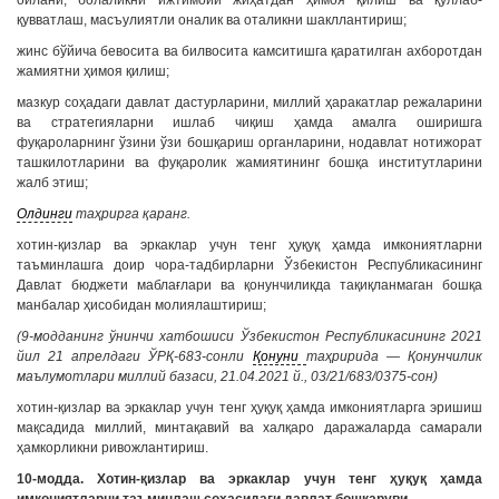
оилани, болаликни ижтимоий жиҳатдан ҳимоя қилиш ва қўллаб-
қувватлаш, масъулиятли оналик ва оталикни шакллантириш;
жинс бўйича бевосита ва билвосита камситишга қаратилган ахборотдан
жамиятни ҳимоя қилиш;
мазкур соҳадаги давлат дастурларини, миллий ҳаракатлар режаларини
ва стратегияларни ишлаб чиқиш ҳамда амалга оширишга
фуқароларнинг ўзини ўзи бошқариш органларини, нодавлат нотижорат
ташкилотларини ва фуқаролик жамиятининг бошқа институтларини
жалб этиш;
Олдинги
таҳрирга қаранг.
хотин-қизлар ва эркаклар учун тенг ҳуқуқ ҳамда имкониятларни
таъминлашга доир чора-тадбирларни Ўзбекистон Республикасининг
Давлат бюджети маблағлари ва қонунчиликда тақиқланмаган бошқа
манбалар ҳисобидан молиялаштириш;
(9-модданинг ўнинчи хатбошиси Ўзбекистон Республикасининг 2021
йил 21 апрелдаги ЎРҚ-683-сонли
Қонуни
таҳририда — Қонунчилик
маълумотлари миллий базаси, 21.04.2021 й., 03/21/683/0375-сон)
хотин-қизлар ва эркаклар учун тенг ҳуқуқ ҳамда имкониятларга эришиш
мақсадида миллий, минтақавий ва халқаро даражаларда самарали
ҳамкорликни ривожлантириш.
10-модда. Хотин-қизлар ва эркаклар учун тенг ҳуқуқ ҳамда