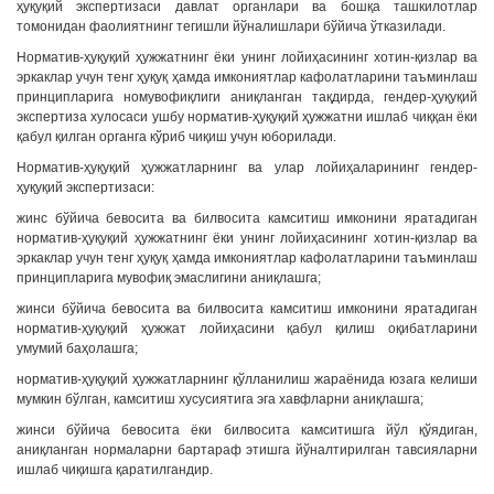
ҳуқуқий экспертизаси давлат органлари ва бошқа ташкилотлар
томонидан фаолиятнинг тегишли йўналишлари бўйича ўтказилади.
Норматив-ҳуқуқий ҳужжатнинг ёки унинг лойиҳасининг хотин-қизлар ва
эркаклар учун тенг ҳуқуқ ҳамда имкониятлар кафолатларини таъминлаш
принципларига номувофиқлиги аниқланган тақдирда, гендер-ҳуқуқий
экспертиза хулосаси ушбу норматив-ҳуқуқий ҳужжатни ишлаб чиққан ёки
қабул қилган органга кўриб чиқиш учун юборилади.
Норматив-ҳуқуқий ҳужжатларнинг ва улар лойиҳаларининг гендер-
ҳуқуқий экспертизаси:
жинс бўйича бевосита ва билвосита камситиш имконини яратадиган
норматив-ҳуқуқий ҳужжатнинг ёки унинг лойиҳасининг хотин-қизлар ва
эркаклар учун тенг ҳуқуқ ҳамда имкониятлар кафолатларини таъминлаш
принципларига мувофиқ эмаслигини аниқлашга;
жинси бўйича бевосита ва билвосита камситиш имконини яратадиган
норматив-ҳуқуқий ҳужжат лойиҳасини қабул қилиш оқибатларини
умумий баҳолашга;
норматив-ҳуқуқий ҳужжатларнинг қўлланилиш жараёнида юзага келиши
мумкин бўлган, камситиш хусусиятига эга хавфларни аниқлашга;
жинси бўйича бевосита ёки билвосита камситишга йўл қўядиган,
аниқланган нормаларни бартараф этишга йўналтирилган тавсияларни
ишлаб чиқишга қаратилгандир.