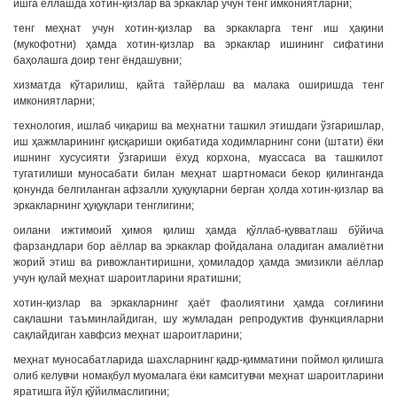
ишга ёллашда хотин-қизлар ва эркаклар учун тенг имкониятларни;
тенг меҳнат учун хотин-қизлар ва эркакларга тенг иш ҳақини
(мукофотни) ҳамда хотин-қизлар ва эркаклар ишининг сифатини
баҳолашга доир тенг ёндашувни;
хизматда кўтарилиш, қайта тайёрлаш ва малака оширишда тенг
имкониятларни;
технология, ишлаб чиқариш ва меҳнатни ташкил этишдаги ўзгаришлар,
иш ҳажмларининг қисқариши оқибатида ходимларнинг сони (штати) ёки
ишнинг хусусияти ўзгариши ёхуд корхона, муассаса ва ташкилот
тугатилиши муносабати билан меҳнат шартномаси бекор қилинганда
қонунда белгиланган афзалли ҳуқуқларни берган ҳолда хотин-қизлар ва
эркакларнинг ҳуқуқлари тенглигини;
оилани ижтимоий ҳимоя қилиш ҳамда қўллаб-қувватлаш бўйича
фарзандлари бор аёллар ва эркаклар фойдалана оладиган амалиётни
жорий этиш ва ривожлантиришни, ҳомиладор ҳамда эмизикли аёллар
учун қулай меҳнат шароитларини яратишни;
хотин-қизлар ва эркакларнинг ҳаёт фаолиятини ҳамда соғлиғини
сақлашни таъминлайдиган, шу жумладан репродуктив функцияларни
сақлайдиган хавфсиз меҳнат шароитларини;
меҳнат муносабатларида шахсларнинг қадр-қимматини поймол қилишга
олиб келувчи номақбул муомалага ёки камситувчи меҳнат шароитларини
яратишга йўл қўйилмаслигини;