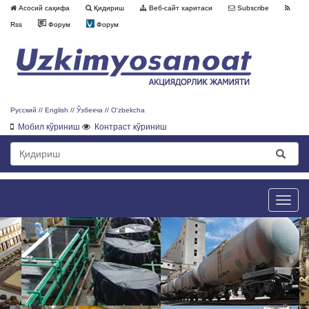
Асосий саҳифа
Қидириш
Веб-сайт харитаси
Subscribe
Rss
Форум
Форум
Русский
//
English
//
Ўзбекча
//
O'zbekcha
Мобил кўриниш
Контраст кўриниш
Toggle
naviga