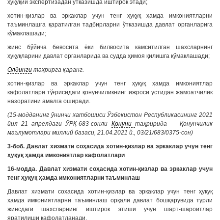
ҳуқуқий экспертизадан ўтказишда иштирок этади;
хотин-қизлар ва эркаклар учун тенг ҳуқуқ ҳамда имкониятларни
таъминлашга қаратилган тадбирларни ўтказишда давлат органларига
кўмаклашади;
жинс бўйича бевосита ёки билвосита камситилган шахсларнинг
ҳуқуқларини давлат органларида ва судда ҳимоя қилишга кўмаклашади;
Олдинги
таҳрирга қаранг.
хотин-қизлар ва эркаклар учун тенг ҳуқуқ ҳамда имкониятлар
кафолатлари тўғрисидаги қонунчиликнинг ижроси устидан жамоатчилик
назоратини амалга оширади.
(15-модданинг ўнинчи хатбошиси Ўзбекистон Республикасининг 2021
йил 21 апрелдаги ЎРҚ-683-сонли
Қонуни
таҳририда — Қонунчилик
маълумотлари миллий базаси, 21.04.2021 й., 03/21/683/0375-сон)
3-боб. Давлат хизмати соҳасида хотин-қизлар ва эркаклар учун тенг
ҳуқуқ ҳамда имкониятлар кафолатлари
16-модда. Давлат хизмати соҳасида хотин-қизлар ва эркаклар учун
тенг ҳуқуқ ҳамда имкониятларни таъминлаш
Давлат хизмати соҳасида хотин-қизлар ва эркаклар учун тенг ҳуқуқ
ҳамда имкониятларни таъминлаш орқали давлат бошқарувида турли
жинсдаги шахсларнинг иштирок этиши учун шарт-шароитлар
яратилиши кафолатланади.