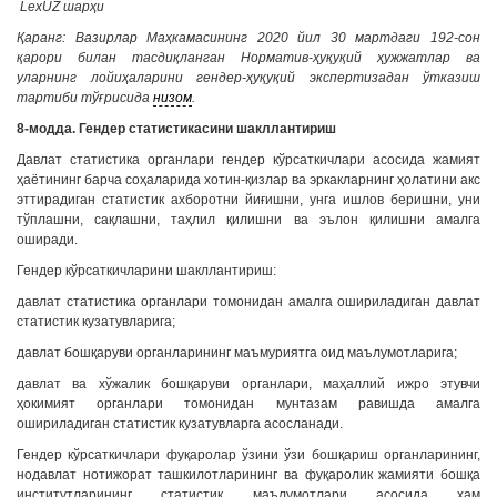
LexUZ шарҳи
Қаранг: Вазирлар Маҳкамасининг 2020 йил 30 мартдаги 192-сон
қарори билан тасдиқланган Норматив-ҳуқуқий ҳужжатлар ва
уларнинг лойиҳаларини гендер-ҳуқуқий экспертизадан ўтказиш
тартиби тўғрисида
низом
.
8-модда. Гендер статистикасини шакллантириш
Давлат статистика органлари гендер кўрсаткичлари асосида жамият
ҳаётининг барча соҳаларида хотин-қизлар ва эркакларнинг ҳолатини акс
эттирадиган статистик ахборотни йиғишни, унга ишлов беришни, уни
тўплашни, сақлашни, таҳлил қилишни ва эълон қилишни амалга
оширади.
Гендер кўрсаткичларини шакллантириш:
давлат статистика органлари томонидан амалга ошириладиган давлат
статистик кузатувларига;
давлат бошқаруви органларининг маъмуриятга оид маълумотларига;
давлат ва хўжалик бошқаруви органлари, маҳаллий ижро этувчи
ҳокимият органлари томонидан мунтазам равишда амалга
ошириладиган статистик кузатувларга асосланади.
Гендер кўрсаткичлари фуқаролар ўзини ўзи бошқариш органларининг,
нодавлат нотижорат ташкилотларининг ва фуқаролик жамияти бошқа
институтларининг статистик маълумотлари асосида ҳам