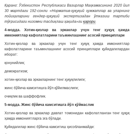
Қаранг: Ўзбекистон Республикаси Вазирлар Маҳкамасининг 2020 йил
30 мартдаги 192-сонли «Норматив-ҳуқуқий ҳужжатлар ва уларнинг
лойиҳаларини гендер-ҳуқуқий экспертизадан ўтказиш тартиби
тўғрисидаги низомни тасдиқлаш ҳақида»ги
қарори
.
4-модда. Хотин-қизлар ва эркаклар учун тенг ҳуқуқ ҳамда
имкониятлар кафолатларини таъминлашнинг асосий принциплари
Хотин-қизлар ва эркаклар учун тенг ҳуқуқ ҳамда имкониятлар
кафолатларини таъминлашнинг асосий принциплари қуйидагилардан
иборат:
қонунийлик;
демократизм;
хотин-қизлар ва эркакларнинг тенг ҳуқуқлилиги;
жинс бўйича камситишга йўл қўйилмаслиги;
очиқлик ва шаффофлик.
5-модда. Жинс бўйича камситишга йўл қўймаслик
Хотин-қизлар ва эркаклар давлат томонидан кафолатланган тенг ҳуқуқ
ҳамда имкониятларга эга бўлади.
Қуйидагилар жинс бўйича камситиш ҳисобланмайди: