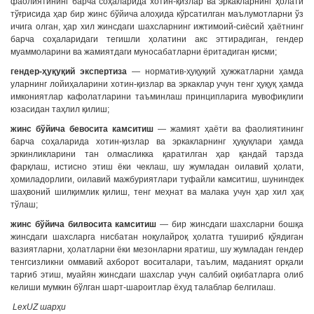
фаолиятининг барча соҳаларида хотин-қизлар ва эркакларнинг ҳолати
тўғрисида ҳар бир жинс бўйича алоҳида кўрсатилган маълумотларни ўз
ичига олган, ҳар хил жинсдаги шахсларнинг ижтимоий-сиёсий ҳаётнинг
барча соҳаларидаги тегишли ҳолатини акс эттирадиган, гендер
муаммоларини ва жамиятдаги муносабатларни ёритадиган қисми;
гендер-ҳуқуқий экспертиза
— норматив-ҳуқуқий ҳужжатларни ҳамда
уларнинг лойиҳаларини хотин-қизлар ва эркаклар учун тенг ҳуқуқ ҳамда
имкониятлар кафолатларини таъминлаш принципларига мувофиқлиги
юзасидан таҳлил қилиш;
жинс бўйича бевосита камситиш
— жамият ҳаёти ва фаолиятининг
барча соҳаларида хотин-қизлар ва эркакларнинг ҳуқуқлари ҳамда
эркинликларини тан олмасликка қаратилган ҳар қандай тарзда
фарқлаш, истисно этиш ёки чеклаш, шу жумладан оилавий ҳолати,
ҳомиладорлиги, оилавий мажбуриятлари туфайли камситиш, шунингдек
шаҳвоний шилқимлик қилиш, тенг меҳнат ва малака учун ҳар хил ҳақ
тўлаш;
жинс бўйича билвосита камситиш
— бир жинсдаги шахсларни бошқа
жинсдаги шахсларга нисбатан ноқулайроқ ҳолатга тушириб қўядиган
вазиятларни, ҳолатларни ёки мезонларни яратиш, шу жумладан гендер
тенгсизликни оммавий ахборот воситалари, таълим, маданият орқали
тарғиб этиш, муайян жинсдаги шахслар учун салбий оқибатларга олиб
келиши мумкин бўлган шарт-шароитлар ёхуд талаблар белгилаш.
LexUZ шарҳи