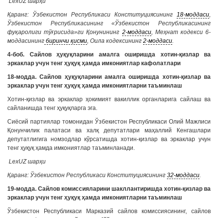
LexUZ шарҳи
Қаранг: Ўзбекистон Республикаси Конституциясининг
18-моддаси
,
Ўзбекистон Республикасининг «Ўзбекистон Республикасининг
фуқаролиги тўғрисида»ги Қонунининг
2-моддаси
, Меҳнат кодекси 6-
моддасининг
биринчи қисми
, Оила кодексининг
2-моддаси
.
4-боб. Сайлов ҳуқуқларини амалга оширишда хотин-қизлар ва
эркаклар учун тенг ҳуқуқ ҳамда имкониятлар кафолатлари
18-модда. Сайлов ҳуқуқларини амалга оширишда хотин-қизлар ва
эркаклар учун тенг ҳуқуқ ҳамда имкониятларни таъминлаш
Хотин-қизлар ва эркаклар ҳокимият вакиллик органларига сайлаш ва
сайланишда тенг ҳуқуқларга эга.
Сиёсий партиялар томонидан Ўзбекистон Республикаси Олий Мажлиси
Қонунчилик палатаси ва халқ депутатлари маҳаллий Кенгашлари
депутатлигига номзодлар кўрсатишда хотин-қизлар ва эркаклар учун
тенг ҳуқуқ ҳамда имкониятлар таъминланади.
LexUZ шарҳи
Қаранг: Ўзбекистон Республикаси Конституциясининг
32-моддаси
.
19-модда. Сайлов комиссияларини шакллантиришда хотин-қизлар ва
эркаклар учун тенг ҳуқуқ ҳамда имкониятларни таъминлаш
Ўзбекистон Республикаси Марказий сайлов комиссиясининг, сайлов