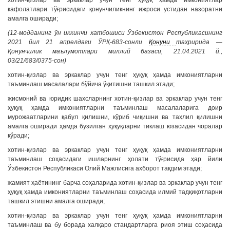
хотин-қизлар ва эркаклар учун тенг ҳуқуқ ҳамда имкониятлар
кафолатлари тўғрисидаги қонунчиликнинг ижроси устидан назоратни
амалга оширади;
(12-модданинг ўн иккинчи хатбошиси Ўзбекистон Республикасининг
2021 йил 21 апрелдаги ЎРҚ-683-сонли
Қонуни
таҳририда —
Қонунчилик маълумотлари миллий базаси, 21.04.2021 й.,
03/21/683/0375-сон)
хотин-қизлар ва эркаклар учун тенг ҳуқуқ ҳамда имкониятларни
таъминлаш масалалари бўйича ўқитишни ташкил этади;
жисмоний ва юридик шахсларнинг хотин-қизлар ва эркаклар учун тенг
ҳуқуқ ҳамда имкониятларни таъминлаш масалаларига доир
мурожаатларини қабул қилишни, кўриб чиқишни ва таҳлил қилишни
амалга оширади ҳамда бузилган ҳуқуқларни тиклаш юзасидан чоралар
кўради;
хотин-қизлар ва эркаклар учун тенг ҳуқуқ ҳамда имкониятларни
таъминлаш соҳасидаги ишларнинг ҳолати тўғрисида ҳар йили
Ўзбекистон Республикаси Олий Мажлисига ахборот тақдим этади;
жамият ҳаётининг барча соҳаларида хотин-қизлар ва эркаклар учун тенг
ҳуқуқ ҳамда имкониятларни таъминлаш соҳасида илмий тадқиқотларни
ташкил этишни амалга оширади;
хотин-қизлар ва эркаклар учун тенг ҳуқуқ ҳамда имкониятларни
таъминлаш ва бу борада халқаро стандартларга риоя этиш соҳасида