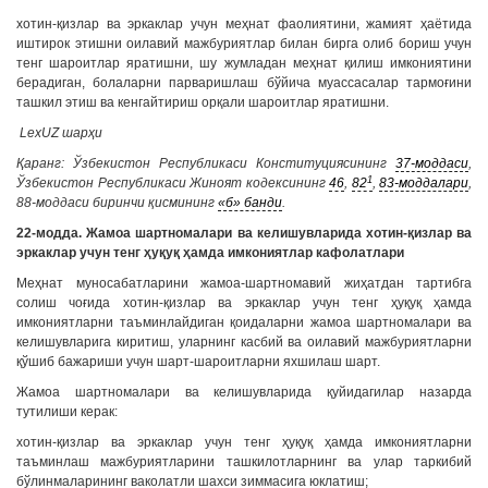
хотин-қизлар ва эркаклар учун меҳнат фаолиятини, жамият ҳаётида
иштирок этишни оилавий мажбуриятлар билан бирга олиб бориш учун
тенг шароитлар яратишни, шу жумладан меҳнат қилиш имкониятини
берадиган, болаларни парваришлаш бўйича муассасалар тармоғини
ташкил этиш ва кенгайтириш орқали шароитлар яратишни.
LexUZ шарҳи
Қаранг: Ўзбекистон Республикаси Конституциясининг
37-моддаси
,
1
Ўзбекистон Республикаси Жиноят кодексининг
46
,
82
,
83-моддалари
,
88-моддаси биринчи қисмининг
«б» банди
.
22-модда. Жамоа шартномалари ва келишувларида хотин-қизлар ва
эркаклар учун тенг ҳуқуқ ҳамда имкониятлар кафолатлари
Меҳнат муносабатларини жамоа-шартномавий жиҳатдан тартибга
солиш чоғида хотин-қизлар ва эркаклар учун тенг ҳуқуқ ҳамда
имкониятларни таъминлайдиган қоидаларни жамоа шартномалари ва
келишувларига киритиш, уларнинг касбий ва оилавий мажбуриятларни
қўшиб бажариши учун шарт-шароитларни яхшилаш шарт.
Жамоа шартномалари ва келишувларида қуйидагилар назарда
тутилиши керак:
хотин-қизлар ва эркаклар учун тенг ҳуқуқ ҳамда имкониятларни
таъминлаш мажбуриятларини ташкилотларнинг ва улар таркибий
бўлинмаларининг ваколатли шахси зиммасига юклатиш;