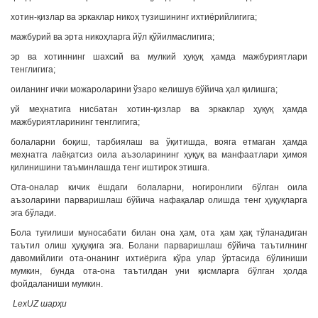
хотин-қизлар ва эркаклар никоҳ тузишининг ихтиёрийлигига;
мажбурий ва эрта никоҳларга йўл қўйилмаслигига;
эр ва хотиннинг шахсий ва мулкий ҳуқуқ ҳамда мажбуриятлари
тенглигига;
оиланинг ички можароларини ўзаро келишув бўйича ҳал қилишга;
уй меҳнатига нисбатан хотин-қизлар ва эркаклар ҳуқуқ ҳамда
мажбуриятларининг тенглигига;
болаларни боқиш, тарбиялаш ва ўқитишда, вояга етмаган ҳамда
меҳнатга лаёқатсиз оила аъзоларининг ҳуқуқ ва манфаатлари ҳимоя
қилинишини таъминлашда тенг иштирок этишга.
Ота-оналар кичик ёшдаги болаларни, ногиронлиги бўлган оила
аъзоларини парваришлаш бўйича нафақалар олишда тенг ҳуқуқларга
эга бўлади.
Бола туғилиши муносабати билан она ҳам, ота ҳам ҳақ тўланадиган
таътил олиш ҳуқуқига эга. Болани парваришлаш бўйича таътилнинг
давомийлиги ота-онанинг ихтиёрига кўра улар ўртасида бўлиниши
мумкин, бунда ота-она таътилдан уни қисмларга бўлган ҳолда
фойдаланиши мумкин.
LexUZ шарҳи