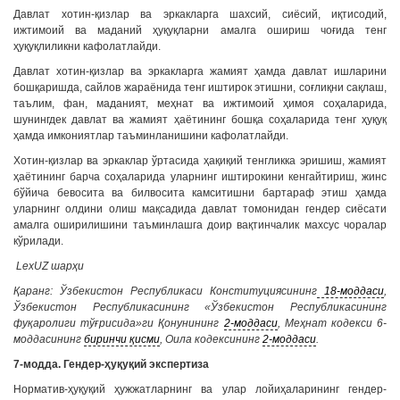
Давлат хотин-қизлар ва эркакларга шахсий, сиёсий, иқтисодий,
ижтимоий ва маданий ҳуқуқларни амалга ошириш чоғида тенг
ҳуқуқлиликни кафолатлайди.
Давлат хотин-қизлар ва эркакларга жамият ҳамда давлат ишларини
бошқаришда, сайлов жараёнида тенг иштирок этишни, соғлиқни сақлаш,
таълим, фан, маданият, меҳнат ва ижтимоий ҳимоя соҳаларида,
шунингдек давлат ва жамият ҳаётининг бошқа соҳаларида тенг ҳуқуқ
ҳамда имкониятлар таъминланишини кафолатлайди.
Хотин-қизлар ва эркаклар ўртасида ҳақиқий тенгликка эришиш, жамият
ҳаётининг барча соҳаларида уларнинг иштирокини кенгайтириш, жинс
бўйича бевосита ва билвосита камситишни бартараф этиш ҳамда
уларнинг олдини олиш мақсадида давлат томонидан гендер сиёсати
амалга оширилишини таъминлашга доир вақтинчалик махсус чоралар
кўрилади.
LexUZ шарҳи
Қаранг: Ўзбекистон Республикаси Конституциясининг
18-моддаси
,
Ўзбекистон Республикасининг «Ўзбекистон Республикасининг
фуқаролиги тўғрисида»ги Қонунининг
2-моддаси
, Меҳнат кодекси 6-
моддасининг
биринчи қисми
, Оила кодексининг
2-моддаси
.
7-модда. Гендер-ҳуқуқий экспертиза
Норматив-ҳуқуқий ҳужжатларнинг ва улар лойиҳаларининг гендер-