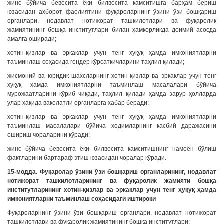
жинс бўйича бевосита ёки билвосита камситишга барҳам бериш
юзасидан ахборот фаолиятини фуқароларнинг ўзини ўзи бошқариш
органлари, нодавлат нотижорат ташкилотлари ва фуқаролик
жамиятининг бошқа институтлари билан ҳамкорликда доимий асосда
амалга оширади;
хотин-қизлар ва эркаклар учун тенг ҳуқуқ ҳамда имкониятларни
таъминлаш соҳасида гендер кўрсаткичларини таҳлил қилади;
жисмоний ва юридик шахсларнинг хотин-қизлар ва эркаклар учун тенг
ҳуқуқ ҳамда имкониятларни таъминлаш масалалари бўйича
мурожаатларини кўриб чиқади, таҳлил қилади ҳамда зарур ҳолларда
улар ҳақида ваколатли органларга хабар беради;
хотин-қизлар ва эркаклар учун тенг ҳуқуқ ҳамда имкониятларни
таъминлаш масалалари бўйича ходимларнинг касбий даражасини
ошириш чораларини кўради;
жинс бўйича бевосита ёки билвосита камситишнинг намоён бўлиш
фактларини бартараф этиш юзасидан чоралар кўради.
15-модда. Фуқаролар ўзини ўзи бошқариш органларининг, нодавлат
нотижорат ташкилотларининг ва фуқаролик жамияти бошқа
институтларининг хотин-қизлар ва эркаклар учун тенг ҳуқуқ ҳамда
имкониятларни таъминлаш соҳасидаги иштироки
Фуқароларнинг ўзини ўзи бошқариш органлари, нодавлат нотижорат
ташкилотлари ва фуқаролик жамиятининг бошқа институтлари: