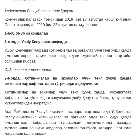
Ўзбекистон Республикасининг Қонуни
Қонунчилик палатаси томонидан 2019 йил 17 августда қабул қилинган
Сенат томонидан 2019 йил 23 августда маъқулланган
1-боб. Умумий қоидалар
1-модда. Ушбу Қонуннинг мақсади
Ушбу Қонуннинг мақсади хотин-қизлар ва эркаклар учун тенг ҳуқуқ ҳамда
имкониятларни таъминлаш соҳасидаги муносабатларни тартибга
солишдан иборат.
Олдинги
таҳрирга қаранг.
2-модда. Хотин-қизлар ва эркаклар учун тенг ҳуқуқ ҳамда
имкониятлар кафолатлари тўғрисидаги қонунчилик
Хотин-қизлар ва эркаклар учун тенг ҳуқуқ ҳамда имкониятлар
кафолатлари тўғрисидаги қонунчилик ушбу Қонун ва бошқа қонунчилик
ҳужжатларидан иборатдир.
Агар Ўзбекистон Республикасининг халқаро шартномасида Ўзбекистон
Республикасининг хотин-қизлар ва эркаклар учун тенг ҳуқуқ ҳамда
имкониятлар кафолатлари тўғрисидаги қонунчилигида назарда
тутилганидан бошқача қоидалар белгиланган бўлса, халқаро шартнома
қоидалари қўлланилади.