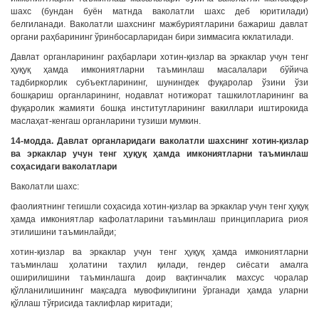
шахс (бундан буён матнда ваколатли шахс деб юритилади)
белгиланади. Ваколатли шахснинг мажбуриятларини бажариш давлат
органи раҳбарининг ўринбосарларидан бири зиммасига юклатилади.
Давлат органларининг раҳбарлари хотин-қизлар ва эркаклар учун тенг
ҳуқуқ ҳамда имкониятларни таъминлаш масалалари бўйича
тадбиркорлик субъектларининг, шунингдек фуқаролар ўзини ўзи
бошқариш органларининг, нодавлат нотижорат ташкилотларининг ва
фуқаролик жамияти бошқа институтларининг вакиллари иштирокида
маслаҳат-кенгаш органларини тузиши мумкин.
14-модда. Давлат органларидаги ваколатли шахснинг хотин-қизлар
ва эркаклар учун тенг ҳуқуқ ҳамда имкониятларни таъминлаш
соҳасидаги ваколатлари
Ваколатли шахс:
фаолиятнинг тегишли соҳасида хотин-қизлар ва эркаклар учун тенг ҳуқуқ
ҳамда имкониятлар кафолатларини таъминлаш принципларига риоя
этилишини таъминлайди;
хотин-қизлар ва эркаклар учун тенг ҳуқуқ ҳамда имкониятларни
таъминлаш ҳолатини таҳлил қилади, гендер сиёсати амалга
оширилишини таъминлашга доир вақтинчалик махсус чоралар
қўлланилишининг мақсадга мувофиқлигини ўрганади ҳамда уларни
қўллаш тўғрисида таклифлар киритади;