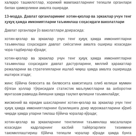
халқаро ташкилотлар, хорижий мамлакатларнинг тегишли органлари
билан ҳамкорликни амалга оширади.
13-модда. Давлат органларининг хотин-қизлар ва эркаклар учун тенг
ҳуқуқ ҳамда имкониятларни таъминлаш соҳасидаги ваколатлари
Давлат органлари ўз ваколатлари доирасида:
хотин-қизлар ва эркаклар учун тенг ҳуқуқ ҳамда имкониятларни
таъминлаш соҳасидаги давлат сиёсатини амалга ошириш юзасидан
чора-тадбирлар кўради;
хотин-қизлар ва эркаклар учун тенг ҳуқуқ ҳамда имкониятларни
таъминлаш соҳасидаги давлат дастурларини, миллий ҳаракатлар
режаларини ва стратегияларни ишлаб чиқиш ҳамда амалга оширишда
иштирок этади;
жинс бўйича бевосита ва билвосита камситишга олиб келиши мумкин
бўлган ҳоллар тўғрисидаги статистик маълумотларни ва ахборотни
мунтазам равишда йиғишни ҳамда таҳлил қилишни таъминлайди;
жисмоний ва юридик шахсларнинг хотин-қизлар ва эркаклар учун тенг
ҳуқуқ ҳамда имкониятларнинг бузилишига доир мурожаатларини кўриб
чиқади ҳамда уларни тиклаш бўйича чоралар кўради;
хотин-қизлар ва эркакларнинг тенглигини таъминлаш масалалари
юзасидан кадрларнинг касбий тайёргарлиги тизимини
такомиллаштириш бўйича тегишли чоралар кўради ҳамда бунга