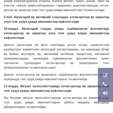
ҳамда референдумлар ўтказиш бўйича вилоят, туман, шаҳар, округ ва
участка сайлов комиссияларининг таркибини шакллантиришда хотин-
қизлар ва эркаклар учун тенг ҳуқуқ ҳамда имкониятлар таъминланади.
5-боб. Иқтисодий ва ижтимоий соҳаларда хотин-қизлар ва эркаклар
учун тенг ҳуқуқ ҳамда имкониятлар кафолатлари
20-модда. Иқтисодий соҳада ҳамда тадбиркорлик фаолиятида
хотин-қизлар ва эркаклар учун тенг ҳуқуқ ҳамда имкониятлар
кафолатлари
Давлат органлари ва мулк шаклидан қатъи назар ташкилотлар
раҳбарлари жамиятнинг иқтисодий ресурсларидан, шу жумладан кўчар
ва кўчмас мол-мулк, ер, молиявий активлар, кредитлар, ижтимоий
жамғармалардан, шунингдек тадбиркорлик фаолиятининг эркин
танланган турларидан хотин-қизлар ва эркакларнинг тенг
фойдаланишини таъминлаши шарт.
Давлат хотин-қизлар ва эркакларга тадбиркорлик фаолиятини амалга
оширишда тенг ҳуқуқ ҳамда имкониятларни таъминлайди.
21-модда. Меҳнат муносабатларида хотин-қизлар ва эркаклар учун
тенг ҳуқуқ ҳамда имкониятлар кафолатлари
Иш берувчи меҳнат муносабатларида хотин-қизлар ва эркаклар учун
тенг ҳуқуқ ҳамда имкониятларни рўёбга чиқариш мақсадида
қуйидагиларни таъминлайди: