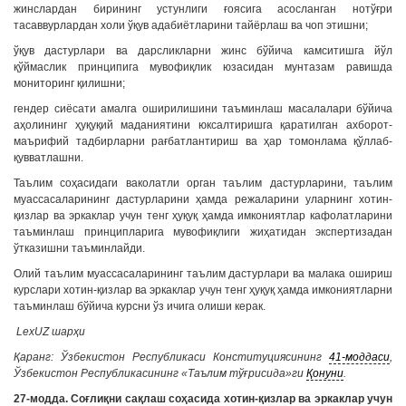
жинслардан бирининг устунлиги ғоясига асосланган нотўғри
тасаввурлардан холи ўқув адабиётларини тайёрлаш ва чоп этишни;
ўқув дастурлари ва дарсликларни жинс бўйича камситишга йўл
қўймаслик принципига мувофиқлик юзасидан мунтазам равишда
мониторинг қилишни;
гендер сиёсати амалга оширилишини таъминлаш масалалари бўйича
аҳолининг ҳуқуқий маданиятини юксалтиришга қаратилган ахборот-
маърифий тадбирларни рағбатлантириш ва ҳар томонлама қўллаб-
қувватлашни.
Таълим соҳасидаги ваколатли орган таълим дастурларини, таълим
муассасаларининг дастурларини ҳамда режаларини уларнинг хотин-
қизлар ва эркаклар учун тенг ҳуқуқ ҳамда имкониятлар кафолатларини
таъминлаш принципларига мувофиқлиги жиҳатидан экспертизадан
ўтказишни таъминлайди.
Олий таълим муассасаларининг таълим дастурлари ва малака ошириш
курслари хотин-қизлар ва эркаклар учун тенг ҳуқуқ ҳамда имкониятларни
таъминлаш бўйича курсни ўз ичига олиши керак.
LexUZ шарҳи
Қаранг: Ўзбекистон Республикаси Конституциясининг
41-моддаси
,
Ўзбекистон Республикасининг «Таълим тўғрисида»ги
Қонуни
.
27-модда. Соғлиқни сақлаш соҳасида хотин-қизлар ва эркаклар учун