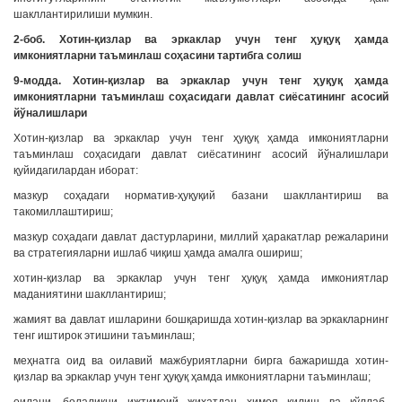
шакллантирилиши мумкин.
2-боб. Хотин-қизлар ва эркаклар учун тенг ҳуқуқ ҳамда
имкониятларни таъминлаш соҳасини тартибга солиш
9-модда. Хотин-қизлар ва эркаклар учун тенг ҳуқуқ ҳамда
имкониятларни таъминлаш соҳасидаги давлат сиёсатининг асосий
йўналишлари
Хотин-қизлар ва эркаклар учун тенг ҳуқуқ ҳамда имкониятларни
таъминлаш соҳасидаги давлат сиёсатининг асосий йўналишлари
қуйидагилардан иборат:
мазкур соҳадаги норматив-ҳуқуқий базани шакллантириш ва
такомиллаштириш;
мазкур соҳадаги давлат дастурларини, миллий ҳаракатлар режаларини
ва стратегияларни ишлаб чиқиш ҳамда амалга ошириш;
хотин-қизлар ва эркаклар учун тенг ҳуқуқ ҳамда имкониятлар
маданиятини шакллантириш;
жамият ва давлат ишларини бошқаришда хотин-қизлар ва эркакларнинг
тенг иштирок этишини таъминлаш;
меҳнатга оид ва оилавий мажбуриятларни бирга бажаришда хотин-
қизлар ва эркаклар учун тенг ҳуқуқ ҳамда имкониятларни таъминлаш;