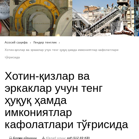
Асосий саҳифа
Гендер тенглик
Хотин-қизлар ва эркаклар учун тенг ҳуқуқ ҳамда имкониятлар кафолатлари
тўғрисида
Хотин-қизлар ва
эркаклар учун тенг
ҳуқуқ ҳамда
имкониятлар
кафолатлари тўғрисида
Босма кўриниш
Юклаб олиш:
pdf (112.69 KB)