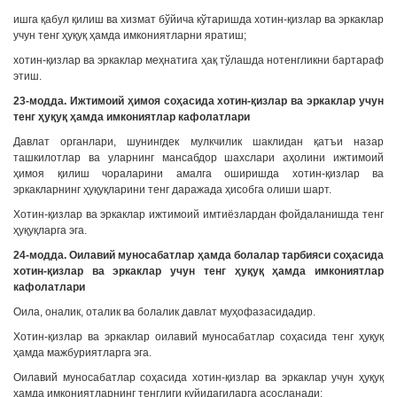
ишга қабул қилиш ва хизмат бўйича кўтаришда хотин-қизлар ва эркаклар
учун тенг ҳуқуқ ҳамда имкониятларни яратиш;
хотин-қизлар ва эркаклар меҳнатига ҳақ тўлашда нотенгликни бартараф
этиш.
23-модда. Ижтимоий ҳимоя соҳасида хотин-қизлар ва эркаклар учун
тенг ҳуқуқ ҳамда имкониятлар кафолатлари
Давлат органлари, шунингдек мулкчилик шаклидан қатъи назар
ташкилотлар ва уларнинг мансабдор шахслари аҳолини ижтимоий
ҳимоя қилиш чораларини амалга оширишда хотин-қизлар ва
эркакларнинг ҳуқуқларини тенг даражада ҳисобга олиши шарт.
Хотин-қизлар ва эркаклар ижтимоий имтиёзлардан фойдаланишда тенг
ҳуқуқларга эга.
24-модда. Оилавий муносабатлар ҳамда болалар тарбияси соҳасида
хотин-қизлар ва эркаклар учун тенг ҳуқуқ ҳамда имкониятлар
кафолатлари
Оила, оналик, оталик ва болалик давлат муҳофазасидадир.
Хотин-қизлар ва эркаклар оилавий муносабатлар соҳасида тенг ҳуқуқ
ҳамда мажбуриятларга эга.
Оилавий муносабатлар соҳасида хотин-қизлар ва эркаклар учун ҳуқуқ
ҳамда имкониятларнинг тенглиги қуйидагиларга асосланади: