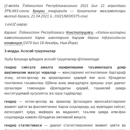
(2-модда Ўзбекистон Республикасининг 2021 йил 21 апрелдаги
ЎРҚ-683-сонли
Қонуни
таҳририда — Қонунчилик маълумотлари
миллий базаси, 21.04.2021 й., 03/21/683/0375-сон)
LexUZ шарҳи
Қаранг: Ўзбекистон Республикаси
Конституцияси
, «Хотин-қизларни
камситишининг барча шаклларига барҳам бериш тўғрисида»ги
конвенция
(1979 йил 18 декабрь, Нью-Йорк).
3-модда. Асосий тушунчалар
Ушбу Қонунда қуйидаги асосий тушунчалар қўлланилади:
гендер сиёсати амалга оширилишини таъминлашга доир
вақтинчалик махсус чоралар
— жинсларнинг нотенглигини бартараф
этиш, хотин-қизлар ва эркакларнинг ҳақиқий ёки асос бўладиган
тенглигини таъминлаш бўйича аниқ мақсадларга эришиш учун давлат
органлари томонидан кўриладиган ҳуқуқий, ташкилий ҳамда
институциявий хусусиятга эга чора-тадбирлар;
гендер
— хотин-қизлар ва эркаклар ўртасидаги муносабатларнинг
жамият ҳаёти ва фаолиятининг барча соҳаларида, шу жумладан сиёсат,
иқтисодиёт, ҳуқуқ, мафкура ва маданият, таълим ҳамда илм-фан
соҳаларида намоён бўладиган ижтимоий жиҳати;
гендер статистикаси
— давлат статистикасининг жамият ҳаёти ва