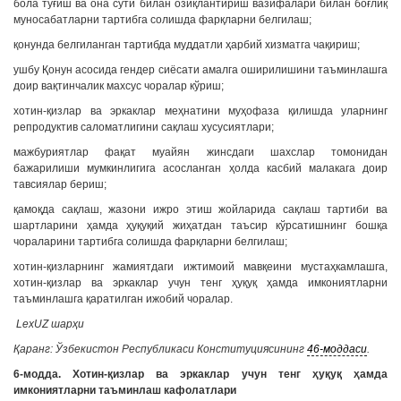
бола туғиш ва она сути билан озиқлантириш вазифалари билан боғлиқ
муносабатларни тартибга солишда фарқларни белгилаш;
қонунда белгиланган тартибда муддатли ҳарбий хизматга чақириш;
ушбу Қонун асосида гендер сиёсати амалга оширилишини таъминлашга
доир вақтинчалик махсус чоралар кўриш;
хотин-қизлар ва эркаклар меҳнатини муҳофаза қилишда уларнинг
репродуктив саломатлигини сақлаш хусусиятлари;
мажбуриятлар фақат муайян жинсдаги шахслар томонидан
бажарилиши мумкинлигига асосланган ҳолда касбий малакага доир
тавсиялар бериш;
қамоқда сақлаш, жазони ижро этиш жойларида сақлаш тартиби ва
шартларини ҳамда ҳуқуқий жиҳатдан таъсир кўрсатишнинг бошқа
чораларини тартибга солишда фарқларни белгилаш;
хотин-қизларнинг жамиятдаги ижтимоий мавқеини мустаҳкамлашга,
хотин-қизлар ва эркаклар учун тенг ҳуқуқ ҳамда имкониятларни
таъминлашга қаратилган ижобий чоралар.
LexUZ шарҳи
Қаранг: Ўзбекистон Республикаси Конституциясининг
46-моддаси
.
6-модда. Хотин-қизлар ва эркаклар учун тенг ҳуқуқ ҳамда
имкониятларни таъминлаш кафолатлари