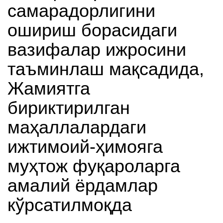
самарадорлигини
ошириш борасидаги
вазифалар ижросини
таъминлаш мақсадида,
Жамиятга
бириктирилган
маҳаллалардаги
ижтимоий-ҳимояга
муҳтож фуқароларга
амалий ёрдамлар
кўрсатилмоқда