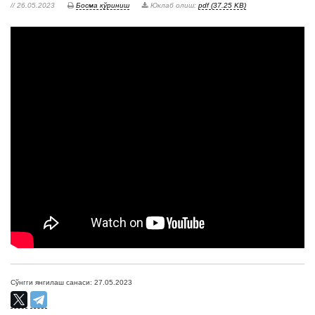
// 26.05.2023
Босма кўриниш
Юклаб олиш:
pdf (37.25 KB)
Сўнгги янгилаш санаси: 27.05.2023