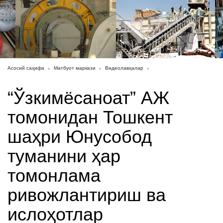
Асосий саҳифа
Матбуот маркази
Видеолавҳалар
“Ўзкимёсаноат” АЖ
томонидан Тошкент
шаҳри Юнусобод
туманини ҳар
томонлама
ривожлантириш ва
ислоҳотлар