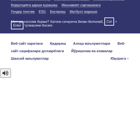
Коррупцияга қарши курашиш
Маънавият сарчашмаси
Гендер тенглик
ESG
Боғланиш
Матбуот маркази
Матнда хатолик борми? Хатони сичқонча билан белгилаб,
Ctrl
+
Enter
тугмасини босинг.
Веб-сайт харитаси
Қидириш
Алоқа маълумотлари
Веб-
сайт саҳифалари долзарблиги
Йўриқнома ва атамалар
Шахсий маълумотлар
Юқорига