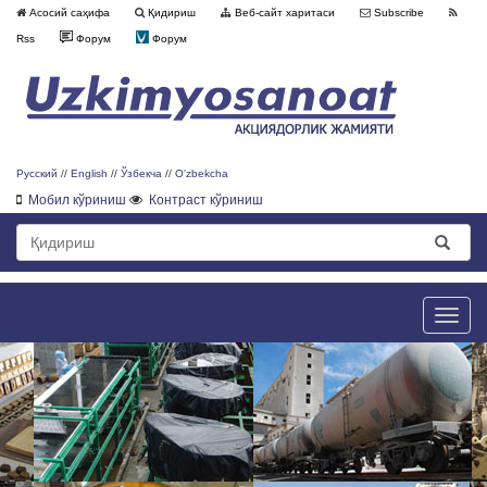
Асосий саҳифа
Қидириш
Веб-сайт харитаси
Subscribe
Rss
Форум
Форум
Русский
//
English
//
Ўзбекча
//
O'zbekcha
Мобил кўриниш
Контраст кўриниш
Toggle
naviga