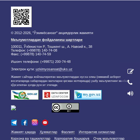
© 2012-2026, "Ўзкимёсаноат" акциядорлик жамияти
Маълумотлардан фойдаланиш шартлари
100011, Ўзбекистон Р., Тошкент ш., А. Навоий к., 38
Телефон: (+99878) 140-74-08
Факс: (+99878) 140-74-59
Ишонч телефони: (+99871) 200-74-48
Электрон қути:
uzkimyosanoat@uks.uz
Жамият сайтида жойлаштирилган маълумотлардан нусха олиш (оммавий ахборот
воситаларида хабарлардан матнларни қисман келтиришда) ушбу маълумотнинг манбаи
кўрсатилган ҳолда рухсат этилади.
Жамият ҳақида
Ҳужжатлар
Фаолият
Интерактив хизматлар
Корхона ва ташкилотлар
Корпоратив бошқарув
Очиқ маълумотлар