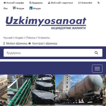
Асосий саҳифа
Қидириш
Веб-сайт харитаси
Subscribe
Rss
Форум
Форум
Русский
//
English
//
Ўзбекча
//
O'zbekcha
Мобил кўриниш
Контраст кўриниш
Toggle
naviga