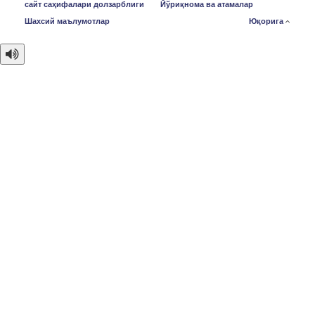
сайт саҳифалари долзарблиги
Йўриқнома ва атамалар
Шахсий маълумотлар
Юқорига