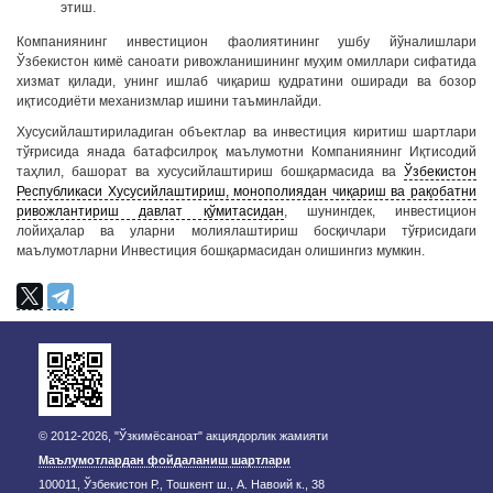
этиш.
Компаниянинг инвестицион фаолиятининг ушбу йўналишлари
Ўзбекистон кимё саноати ривожланишининг муҳим омиллари сифатида
хизмат қилади, унинг ишлаб чиқариш қудратини оширади ва бозор
иқтисодиёти механизмлар ишини таъминлайди.
Хусусийлаштириладиган объектлар ва инвестиция киритиш шартлари
тўғрисида янада батафсилроқ маълумотни Компаниянинг Иқтисодий
таҳлил, башорат ва хусусийлаштириш бошқармасида ва
Ўзбекистон
Республикаси Хусусийлаштириш, монополиядан чиқариш ва рақобатни
ривожлантириш давлат қўмитасидан
, шунингдек, инвестицион
лойиҳалар ва уларни молиялаштириш босқичлари тўғрисидаги
маълумотларни Инвестиция бошқармасидан олишингиз мумкин.
© 2012-2026, "Ўзкимёсаноат" акциядорлик жамияти
Маълумотлардан фойдаланиш шартлари
100011, Ўзбекистон Р., Тошкент ш., А. Навоий к., 38