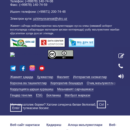
Телефон: (+99878) 140-74-08
Факс: (+99878) 140-74-59
Ишонч телефони: (+99871) 200-74-48
Электрон қути:
uzkimyosanoat@uks.uz
Жамият сайтида жойлаштирилган маълумотлардан нусха олиш (оммавий ахборот
воситаларида хабарлардан матнларни қисман келтиришда) ушбу маълумотнинг манбаи
кўрсатилган ҳолда рухсат этилади.
Жамият ҳақида
Ҳужжатлар
Фаолият
Интерактив хизматлар
Корхона ва ташкилотлар
Корпоратив бошқарув
Очиқ маълумотлар
Коррупцияга қарши курашиш
Маънавият сарчашмаси
Гендер тенглик
ESG
Боғланиш
Матбуот маркази
Матнда хатолик борми? Хатони сичқонча билан белгилаб,
Ctrl
+
Enter
тугмасини босинг.
Веб-сайт харитаси
Қидириш
Алоқа маълумотлари
Веб-