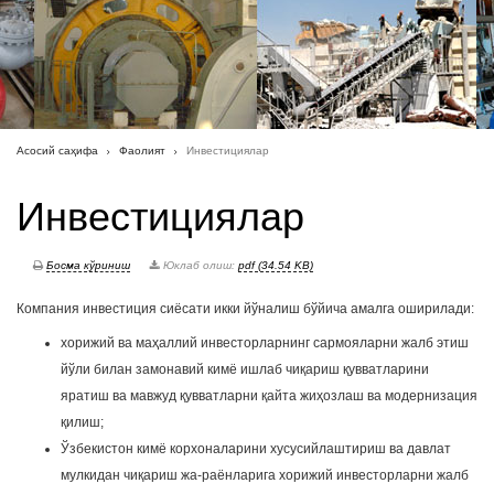
Асосий саҳифа
Фаолият
Инвестициялар
Инвестициялар
Босма кўриниш
Юклаб олиш:
pdf (34.54 KB)
Компания инвестиция сиёсати икки йўналиш бўйича амалга оширилади:
хорижий ва маҳаллий инвесторларнинг сармояларни жалб этиш
йўли билан замонавий кимё ишлаб чиқариш қувватларини
яратиш ва мавжуд қувватларни қайта жиҳозлаш ва модернизация
қилиш;
Ўзбекистон кимё корхоналарини хусусийлаштириш ва давлат
мулкидан чиқариш жа-раёнларига хорижий инвесторларни жалб