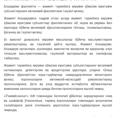
Бошқарма фаолияти — жамият таркибига кирувчи хўжалик юритувчи
субъектларнинг молиявий фаолиятини таҳлил қилиш;
Жамият бошқарувига тақдим этган ҳолда жамият таркибига кирувчи
хўжалик юритувчи субъектлар фаолиятининг ой, чорак ва умуман йил
якунлари бўйича молиявий кўрсаткичларини тўплаш, тизимлаштириш,
ўрганиш ва таҳлил қилиш;
ўз ваколат доирасига кирувчи масалалар бўйича маълумотларни
умумлаштириш ва таҳлилий қайта ишлаш, Жамият бошқаруви,
бошқарув органлари, шунингдек, ваколатли вазирлик ва идоралар учун
тегишли маълумотномалар, таҳлилий материаллар ва таклифлар
тайёрлаш;
Жамият таркибига кирувчи хўжалик юритувчи субъектларнинг молиявий
натижалари, дебиторлик ва кредиторлик қарзлари, уларни тўлаш
бўйича кўрилаётган чора-тадбирлар самарадорлигини мониторинг
қилиш; корхоналарни ижтимоий-иқтисодий ривожлантириш
прогнозларини, ўрта ва узоқ муддатли истиқболга мўлжалланган
жамланма прогнозларни ҳамда йиллик прогнозларни ишлаб чиқиш;
«Ўзкимёсаноат» АЖ томонидан белгилаб қўйилган харидларнинг очиқ
ва шаффоф ўтказилиши, тармоқ корхоналари томонидан қонунчилик
талабларига риоя этилишига қаратилган чора-тадбирларни ишлаб
чиқишда;