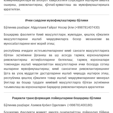
коммуникациялари ва ахборот хавфсизлиги соҳасидаги ишларни амалга
ошириш, ривожлантириш, қўллаб-қувватлаш ва мувофиқлаштиришга
қаратилган.
Ички савдони мувофиқлаштириш бўлими
Бўлинма раҳбари: Абдуллаев Ғайрат Носир ўғли (+998781407430)
Бошқарма фаолияти Кимё маҳсулотлари, жумладан, қишлоқ хўжалиги
маҳсулотларини ишлаб чиқарувчиларга бозор механизми ва
муносабатларини кенг жорий этиш;
республика ичидаги истеъмолчиларнинг кимё саноати маҳсулотларига
бўлган эҳтиёжини ўрганиш ва шу асосда тармоқ корхоналарини
ривожлантириш истиқболларини белгилаш; тармоқ корхоналари
томонидан ишлаб чиқарилаётган маҳсулотларни ички бозорда сотиш
ишларини мувофиқлаштириш; кимё саноатини ривожлантиришнинг
ўрта ва узоқ муддатли дастурларини ишлаб чиқишда иштирок этиш,
республика қишлоқ хўжалиги товар ишлаб чиқарувчиларининг минерал
ўғитлар ва бошқа турдаги кимёвий маҳсулотларга бўлган эҳтиёжини
таъминлаш ва корхоналарни барқарор ривожлантиришга қаратилган
Ра
қ
амли трансформация лойи
ҳ
аларини бош
қ
ариш б
ў
лими
Бўлинма раҳбари: Азимов Қобил Одилович (+998781400180)
Бошқарма фаолияти жамият амалга оширилаётган лойиҳалар бўйича