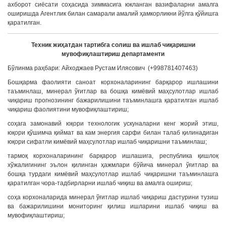
ахборот сиёсати соҳасида зиммасига юкланган вазифаларни амалга
оширишда Агентлик билан самарали амалий ҳамкорликни йўлга қўйишга
қаратилган.
Техник жиҳатдан тартибга солиш ва ишлаб чиқаришни
мувофиқлаштириш департаменти
Бўлинма раҳбари: Айходжаев Рустам Илясович (+998781407463)
Бошқарма фаолияти саноат корхоналарининг барқарор ишлашини
таъминлаш, минерал ўғитлар ва бошқа кимёвий маҳсулотлар ишлаб
чиқариш прогнозининг бажарилишини таъминлашга қаратилган ишлаб
чиқариш фаолиятини мувофиқлаштириш;
соҳага замонавий юқори технологик ускуналарни кенг жорий этиш,
юқори қўшимча қиймат ва кам энергия сарфи билан талаб қилинадиган
юқори сифатли кимёвий маҳсулотлар ишлаб чиқаришни таъминлаш;
тармоқ корхоналарининг барқарор ишлашига, республика қишлоқ
хўжалигининг эълон қилинган ҳажмлари бўйича минерал ўғитлар ва
бошқа турдаги кимёвий маҳсулотлар ишлаб чиқаришни таъминлашга
қаратилган чора-тадбирларни ишлаб чиқиш ва амалга ошириш;
соҳа корхоналарида минерал ўғитлар ишлаб чиқариш дастурини тузиш
ва бажарилишини мониторинг қилиш ишларини ишлаб чиқиш ва
мувофиқлаштириш;