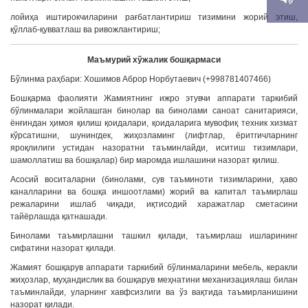
лойиҳа иштирокчиларини рағбатлантириш тизимини жорий этиш,
қўллаб-қувватлаш ва ривожлантириш;
Маъмурий хўжалик бошқармаси
Бўлинма раҳбари: Хошимов Аброр Норбутаевич (+998781407466)
Бошқарма фаолияти Жамиятнинг ижро этувчи аппарати таркибий
бўлинмалари жойлашган бинолар ва бинолами саноат санитарияси,
ёнғиндан ҳимоя қилиш қоидалари, қоидаларига мувофиқ техник хизмат
кўрсатишни, шунингдек, жиҳозламинг (лифтлар, ёритгичларнинг
яроқлилиги устидан назоратни таъминлайди, иситиш тизимлари,
шамоллатиш ва бошқалар) бир маромда ишлашини назорат қилиш.
Асосий воситаларни (бинолами, сув таъминоти тизимларини, ҳаво
каналларини ва бошқа иншоотлами) жорий ва капитал таъмирлаш
режаларини ишлаб чиқади, иқтисодий харажатлар сметасини
тайёрлашда қатнашади.
Бинолами таъмирлашни ташкил қилади, таъмирлаш ишларининг
сифатини назорат қилади.
Жамият бошқарув аппарати таркибий бўлинмаларини мебель, керакли
жиҳозлар, муҳандислик ва бошқарув меҳнатини механизациялаш билан
таъминлайди, уларнинг хавфсизлиги ва ўз вақтида таъмирланишини
назорат қилади.