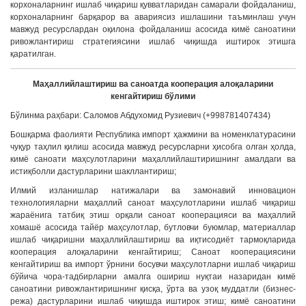
корхоналарнинг ишлаб чиқариш қувватларидан самарали фойдаланиш,
корхоналарнинг барқарор ва авариясиз ишлашини таъминлаш учун
мавжуд ресурслардан оқилона фойдаланиш асосида кимё саноатини
ривожлантириш стратегиясини ишлаб чиқишда иштирок этишга
қаратилган.
Маҳаллийлаштириш ва саноатда кооперация алоқаларини
кенгайтириш бўлими
Бўлинма раҳбари: Саломов Абдухомид Рузиевич (+998781407434)
Бошқарма фаолияти Республика импорт ҳажмини ва номенклатурасини
чуқур таҳлил қилиш асосида мавжуд ресурсларни ҳисобга олган ҳолда,
кимё саноати маҳсулотларини маҳаллийлаштиришнинг амалдаги ва
истиқболли дастурларини шакллантириш;
Илмий изланишлар натижалари ва замонавий инновацион
технологияларни маҳаллий саноат маҳсулотларини ишлаб чиқариш
жараёнига татбиқ этиш орқали саноат кооперацияси ва маҳаллий
хомашё асосида тайёр маҳсулотлар, бутловчи буюмлар, материаллар
ишлаб чиқаришни маҳаллийлаштириш ва иқтисодиёт тармоқларида
кооперация алоқаларини кенгайтириш; Саноат кооперациясини
кенгайтириш ва импорт ўрнини босувчи маҳсулотларни ишлаб чиқариш
бўйича чора-тадбирларни амалга ошириш нуқтаи назаридан кимё
саноатини ривожлантиришнинг қисқа, ўрта ва узоқ муддатли (бизнес-
режа) дастурларини ишлаб чиқишда иштирок этиш; кимё саноатини