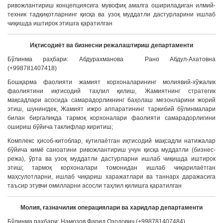
ривожлантириш концепциясига мувофиқ амалга ошириладиган илмий-
техник тадқиқотларнинг қисқа ва узоқ муддатли дастурларини ишлаб
чиқишда иштирок этишга қаратилган
Иқтисодиёт ва бизнесни режалаштириш департаменти
Бўлинма раҳбари: Абдурахманова Рано Абдул-Ахатовна
(+998781407418)
Бошқарма фаолияти жамият корхоналарининг молиявий-хўжалик
фаолиятини иқтисодий таҳлил қилиш, Жамиятнинг стратегик
мақсадлари асосида самарадорликнинг баҳолаш мезонларини жорий
этиш, шунингдек, Жамият ижро аппаратининг таркибий бўлинмалари
билан биргаликда тармоқ корхоналари фаолияти самарадорлигини
ошириш бўйича таклифлар киритиш;
Комплекс ҳисоб-китоблар, кутилаётган иқтисодий мақсадли натижалар
бўйича кимё саноатини ривожлантириш учун қисқа муддатли (бизнес-
режа), ўрта ва узоқ муддатли дастурларни ишлаб чиқишда иштирок
этиш; тармоқ корхоналари томонидан ишлаб чиқарилаётган
маҳсулотларни, ишлаб чиқариш харажатлари ва таннарх даражасига
таъсир этувчи омилларни асосли таҳлил қилишга қаратилган
Молия, ғазначилик операциялари ва харидлар департаменти
Бўлинма раҳбари: Намозов Фарид Озодович (+998781407484)