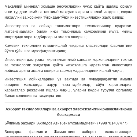
Маҳаллий минерал хомашё ресурсларини чуқур қайта ишлаш орқали
янги турдаги кимё ва газ-кимё маҳсулотларини ишлаб чиқариш, соҳага
маҳаллий ва хорижий тўғридан-тўғри инвестицияларни жалб қилиш;
Инвесторлар ва лойиҳа ташкилотлари, технологиялар пудратчи-
литсензиарлари билан икки томонлама ҳамкорликни йўлга қўйиш
мақсадида чора-тадбирларни амалга ошириш;
Кимёвий технологик илмий-ишлаб чиқариш кластерлари фаолиятини
йўлга қўйиш ва мувофиқлаштириш;
Инвестиция дастурига киритилган кимё саноати корхоналарини техник
ва технологик жиҳатдан қайта жиҳозлашга қаратилган инвестиция
лойиҳаларини амалга ошириш тармоқ жадвалларини ишлаб чиқиш;
Инвестиция лойиҳаларини ўз вақтида ва муваффақиятли амалга
ошириш мақсадида зарур чора-тадбирлар, «йўл хариталари»,
ҳаракатлар режасини ишлаб чиқиш, уларни юқори турувчи органлар
билан келишиш ва тасдиқлатиш.
Ахборот технологиялари ва ахборот хавфсизлигини ривожлантириш
бошқармаси
Бўлинма раҳбари: Ахмедов Азизбек Мухаммадиевич (+998781407477)
Бошқарма фаолияти Жамиятнинг ахборот технологиялари,