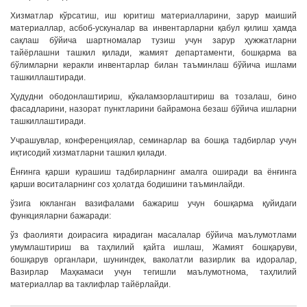
Хизматлар кўрсатиш, иш юритиш материалларини, зарур маиший
материаллар, асбоб-ускуналар ва инвентарларни қабул қилиш ҳамда
сақлаш бўйича шартномалар тузиш учун зарур ҳужжатларни
тайёрлашни ташкил қилади, жамият департаменти, бошқарма ва
бўлимларни керакли инвентарлар билан таъминлаш бўйича ишлами
ташкиллаштиради.
Ҳудудни ободонлаштириш, кўкаламзорлаштириш ва тозалаш, бино
фасадларини, назорат пунктларини байрамона безаш бўйича ишларни
ташкиллаштиради.
Учрашувлар, конференциялар, семинарлар ва бошқа тадбирлар учун
иқтисодий хизматларни ташкил қилади.
Ёнғинга қарши курашиш тадбирларнинг амалга оширади ва ёнғинга
қарши воситаларнинг соз ҳолатда бодишини таъминлайди.
ўзига юкланган вазифалами бажариш учун бошқарма қуйидаги
функцияларни бажаради:
ўз фаолияти доирасига кирадиган масалалар бўйича маълумотлами
умумлаштириш ва таҳлилий қайта ишлаш, Жамият бошқаруви,
бошқарув органлари, шунингдек, ваколатли вазирлик ва идоралар,
Вазирлар Маҳкамаси учун тегишли маълумотнома, таҳлилий
материаллар ва таклифлар тайёрлайди.