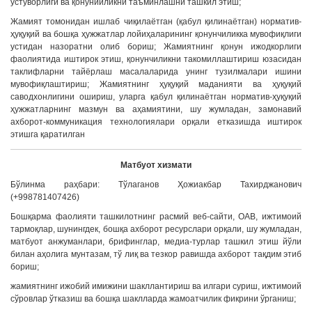
устуворлиги ва қонунийликни таъминлашни ташкил этиш;
Жамият томонидан ишлаб чиқилаётган (қабул қилинаётган) норматив-
ҳуқуқий ва бошқа ҳужжатлар лойиҳаларининг қонунчиликка мувофиқлиги
устидан назоратни олиб бориш; Жамиятнинг қонун ижодкорлиги
фаолиятида иштирок этиш, қонунчиликни такомиллаштириш юзасидан
таклифларни тайёрлаш масалаларида унинг тузилмалари ишини
мувофиқлаштириш; Жамиятнинг ҳуқуқий маданияти ва ҳуқуқий
саводхонлигини ошириш, уларга қабул қилинаётган норматив-ҳуқуқий
ҳужжатларнинг мазмун ва аҳамиятини, шу жумладан, замонавий
ахборот-коммуникация технологиялари орқали етказишда иштирок
этишга қаратилган
Матбуот хизмати
Бўлинма раҳбари: Тўлаганов Ҳожиакбар Тахирджанович
(+998781407426)
Бошқарма фаолияти ташкилотнинг расмий веб-сайти, ОАВ, ижтимоий
тармоқлар, шунингдек, бошқа ахборот ресурслари орқали, шу жумладан,
матбуот анжуманлари, брифинглар, медиа-турлар ташкил этиш йўли
билан аҳолига мунтазам, тў лиқ ва тезкор равишда ахборот тақдим этиб
бориш;
жамиятнинг ижобий имижини шакллантириш ва илгари суриш, ижтимоий
сўровлар ўтказиш ва бошқа шаклларда жамоатчилик фикрини ўрганиш;