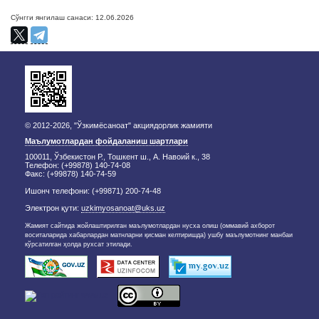
Сўнгги янгилаш санаси: 12.06.2026
© 2012-2026, "Ўзкимёсаноат" акциядорлик жамияти
Маълумотлардан фойдаланиш шартлари
100011, Ўзбекистон Р., Тошкент ш., А. Навоий к., 38
Телефон: (+99878) 140-74-08
Факс: (+99878) 140-74-59
Ишонч телефони: (+99871) 200-74-48
Электрон қути:
uzkimyosanoat@uks.uz
Жамият сайтида жойлаштирилган маълумотлардан нусха олиш (оммавий ахборот
воситаларида хабарлардан матнларни қисман келтиришда) ушбу маълумотнинг манбаи
кўрсатилган ҳолда рухсат этилади.