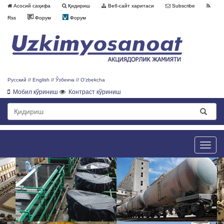
Асосий саҳифа
Қидириш
Веб-сайт харитаси
Subscribe
Rss
Форум
Форум
Русский
//
English
//
Ўзбекча
//
O'zbekcha
Мобил кўриниш
Контраст кўриниш
Toggle
naviga