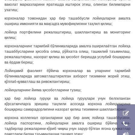
ваколат марказларини яратишда иштирок этиш, олинган билимларни
узатиш;
корхоналар томонидан ҳар бир ташаббусли лойиҳаларни амалга
ошириш имконияти ва мақсадга мувофиқлигини таҳлил қилиш;
лойиҳа портфелини режалаштириш, шакллантириш ва мониторинг
қилиш;
корхоналарнинг таркибий бўлинмаларида амалга оширилаётган лойиҳа
ташаббусларини ҳисобга олиш, рўйхатга олиш, ташкилий таъминлаш,
режалаштириш, назорат қилиш ва ҳисобот беришда услубий бошқариш
ва ёрдам бериш;
Лойиҳавий фаолият бўйича корхоналар ва уларнинг таркибий
бўлинмаларида автоматлаштирилган ахборот тизимини жорий этиш,
қўллаб-қувватлаш ва ривожлантириш;
лойиҳаларнинг йиғма ҳисоботларини тузиш;
ҳар бир лойиҳа гуруҳи ва лойиҳа гуруҳлари учун белгиланган
кўрсаткичларга эришиш таҳлили асосида корхона лойиҳаларини
бошқариш самарадорлигини назорат қилиш тизимини шакллантириш;
корхона коллегиал органларини ҳар бир аниқ лойиҳа ташаббусини,
лойиҳа паспортини, лойиҳаларни амалга ошириш бўйича чора-
тадбирлар режаларини кўриб чиқиш учун зарур бўлган ягона ҳужжатлар
пакетлари билан таъминлашни ташкил этиш;