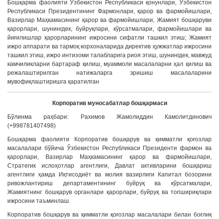
Бошқарма фаолияти Ўзбекистон Республикаси қонунлари, Ўзбекистон
Республикаси Президентининг Фармонлари, қарор ва фармойишлари,
Вазирлар Маҳкамасининг қарор ва фармойишлари, Жамият бошқаруви
қарорлари, шунингдек, буйруқлари, кўрсатмалари, фармойишлари ва
йиғилишлар қарорларининг ижросини сифатли ташкил этиш; Жамият
ижро аппарати ва тармоқ корхоналарида директив ҳужжатлар ижросини
ташкил этиш, ижро интизоми талабларига риоя этиш, шунингдек, мавжуд
камчиликларни бартараф қилиш, муаммоли масалаларни ҳал қилиш ва
режалаштирилган натижаларга эришиш масалаларини
мувофиқлаштиришга қаратилган
Корпоратив муносабатлар бошқармаси
Бўлинма раҳбари: Рахимов Жамолиддин Камолитдинович
(+998781407498)
Бошқарма фаолияти Корпоратив бошқарув ва қимматли қоғозлар
масалалари бўйича Ўзбекистон Республикаси Президенти фармон ва
қарорлари, Вазирлар Маҳкамасининг қарор ва фармойишлари,
Стратегик ислоҳотлар агентлиги, Давлат активларини бошқариш
агентлиги ҳамда Иқтисодиёт ва молия вазирлиги Капитал бозорини
ривожлантириш департаментининг буйруқ ва кўрсатмалари,
Жамиятнинг бошқарув органлари қарорлари, буйруқ ва топшириқлари
ижросини таъминлаш.
Корпоратив бошқарув ва қимматли қоғозлар масалалари билан боғлиқ