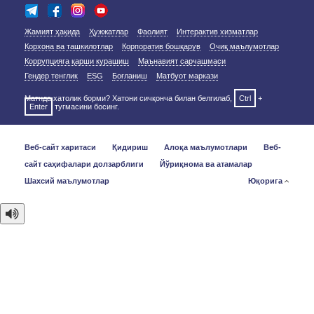
Жамият ҳақида
Ҳужжатлар
Фаолият
Интерактив хизматлар
Корхона ва ташкилотлар
Корпоратив бошқарув
Очиқ маълумотлар
Коррупцияга қарши курашиш
Маънавият сарчашмаси
Гендер тенглик
ESG
Боғланиш
Матбуот маркази
Матнда хатолик борми? Хатони сичқонча билан белгилаб,
Ctrl
+
Enter
тугмасини босинг.
Веб-сайт харитаси
Қидириш
Алоқа маълумотлари
Веб-
сайт саҳифалари долзарблиги
Йўриқнома ва атамалар
Шахсий маълумотлар
Юқорига