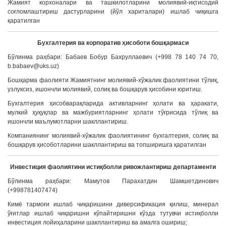
Жамият корхоналари ва ташкилотларини молиявий-иқтисодий
соғломлаштириш дастурларини (йўл хариталари) ишлаб чиқишга
қаратилган
Бухгалтерия ва корпоратив ҳисоботи бошқармаси
Бўлинма раҳбари: Бабаев Бобур Бахруллаевич (+998 78 140 74 70,
b.babaev@uks.uz)
Бошқарма фаолияти Жамиятнинг молиявий-хўжалик фаолиятини тўлиқ,
узлуксиз, ишончли молиявий, солиқ ва бошқарув ҳисобини юритиш.
Бухгалтерия ҳисобварақларида активларнинг ҳолати ва ҳаракати,
мулкий ҳуқуқлар ва мажбуриятларнинг ҳолати тўғрисида тўлиқ ва
ишончли маълумотларни шакллантириш.
Компаниянинг молиявий-хўжалик фаолиятининг бухгалтерия, солиқ ва
бошқарув ҳисоботларини шакллантириш ва топширишга қаратилган
Инвестиция фаолиятини истиқболли ривожлантириш департаменти
Бўлинма раҳбари: Мамутов Парахатдин Шамшетдинович
(+998781407474)
Кимё тармоғи ишлаб чиқаришини диверсификация қилиш, минерал
ўғитлар ишлаб чиқаришни кўпайтиришни кўзда тутувчи истиқболли
инвестиция лойиҳаларини шакллантириш ва амалга ошириш;