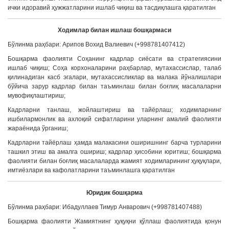
ички идоравий ҳужжатларини ишлаб чиқиш ва тасдиқлашга қаратилган
Ходимлар билан ишлаш бошқармаси
Бўлинма раҳбари: Арипов Вохид Валиевич (+998781407412)
Бошқарма фаолияти Соҳанинг кадрлар сиёсати ва стратегиясини
ишлаб чиқиш; Соҳа корхоналарини раҳбарлар, мутахассислар, талаб
қилинадиган касб эгалари, мутахассисликлар ва малака йўналишлари
бўйича зарур кадрлар билан таъминлаш билан боғлиқ масалаларни
мувофиқлаштириш;
Кадрларни танлаш, жойлаштириш ва тайёрлаш; ходимларнинг
ишбилармонлик ва ахлоқий сифатларини уларнинг амалий фаолияти
жараёнида ўрганиш;
Кадрларни тайёрлаш ҳамда малакасини оширишнинг барча турларини
ташкил этиш ва амалга ошириш; кадрлар ҳисобини юритиш; бошқарма
фаолияти билан боғлиқ масалаларда жамият ходимларининг ҳуқуқлари,
имтиёзлари ва кафолатларини таъминлашга қаратилган
Юридик
бошқарма
Бўлинма раҳбари: Ибадуллаев Тимур Анварович (+998781407488)
Бошқарма фаолияти Жамиятнинг ҳуқуқни қўллаш фаолиятида қонун