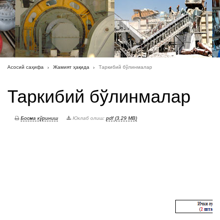
Асосий саҳифа
Жамият ҳақида
Таркибий бўлинмалар
Таркибий бўлинмалар
Босма кўриниш
Юклаб олиш:
pdf (3.29 MB)