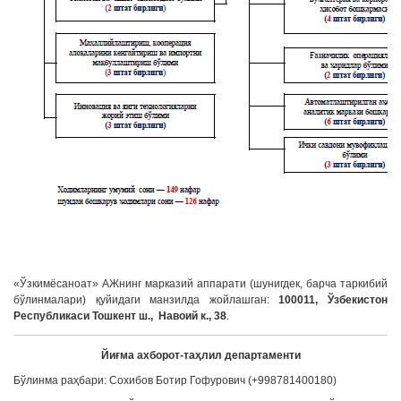
«Ўзкимёсаноат» АЖнинг марказий аппарати (шунигдек, барча таркибий
бўлинмалари) қуйидаги манзилда жойлашган:
100011, Ўзбекистон
Республикаси Тошкент ш., Навоий к., 38
.
Йиғма ахборот-таҳлил департаменти
Бўлинма раҳбари: Сохибов Ботир Гофурович (+998781400180)