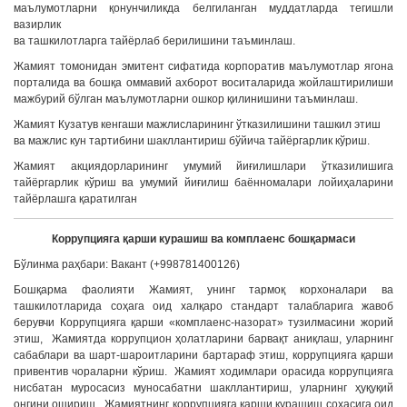
маълумотларни қонунчиликда белгиланган муддатларда тегишли
вазирлик
ва ташкилотларга тайёрлаб берилишини таъминлаш.
Жамият томонидан эмитент сифатида корпоратив маълумотлар ягона
порталида ва бошқа оммавий ахборот воситаларида жойлаштирилиши
мажбурий бўлган маълумотларни ошкор қилинишини таъминлаш.
Жамият Кузатув кенгаши мажлисларининг ўтказилишини ташкил этиш
ва мажлис кун тартибини шакллантириш бўйича тайёргарлик кўриш.
Жамият акциядорларининг умумий йиғилишлари ўтказилишига
тайёргарлик кўриш ва умумий йиғилиш баённомалари лойиҳаларини
тайёрлашга қаратилган
Коррупцияга қарши курашиш ва комплаенс бошқармаси
Бўлинма раҳбари: Вакант (+998781400126)
Бошқарма фаолияти Жамият, унинг тармоқ корхоналари ва
ташкилотларида соҳага оид халқаро стандарт талабларига жавоб
берувчи Коррупцияга қарши «комплаенс-назорат» тузилмасини жорий
этиш, Жамиятда коррупцион ҳолатларини барвақт аниқлаш, уларнинг
сабаблари ва шарт-шароитларини бартараф этиш, коррупцияга қарши
привентив чораларни кўриш. Жамият ходимлари орасида коррупцияга
нисбатан муросасиз муносабатни шакллантириш, уларнинг ҳуқуқий
онгини ошириш. Жамиятнинг коррупцияга қарши курашиш соҳасига оид