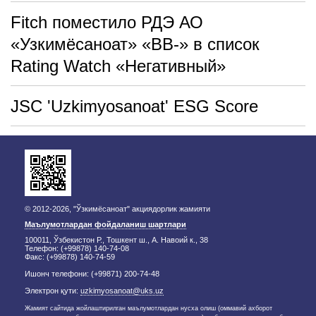
Fitch поместило РДЭ АО
«Узкимёсаноат» «BB-» в список
Rating Watch «Негативный»
JSC 'Uzkimyosanoat' ESG Score
© 2012-2026, "Ўзкимёсаноат" акциядорлик жамияти
Маълумотлардан фойдаланиш шартлари
100011, Ўзбекистон Р., Тошкент ш., А. Навоий к., 38
Телефон: (+99878) 140-74-08
Факс: (+99878) 140-74-59
Ишонч телефони: (+99871) 200-74-48
Электрон қути:
uzkimyosanoat@uks.uz
Жамият сайтида жойлаштирилган маълумотлардан нусха олиш (оммавий ахборот