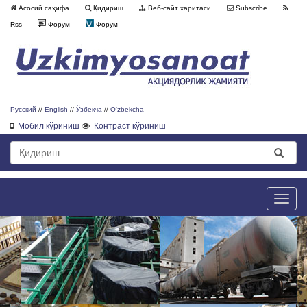
Асосий саҳифа
Қидириш
Веб-сайт харитаси
Subscribe
Rss
Форум
Форум
Русский
//
English
//
Ўзбекча
//
O'zbekcha
Мобил кўриниш
Контраст кўриниш
Toggle
naviga