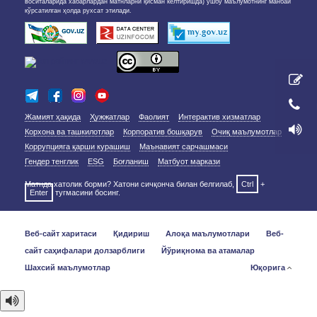
воситаларида хабарлардан матнларни қисман келтиришда) ушбу маълумотнинг манбаи
кўрсатилган ҳолда рухсат этилади.
Жамият ҳақида
Ҳужжатлар
Фаолият
Интерактив хизматлар
Корхона ва ташкилотлар
Корпоратив бошқарув
Очиқ маълумотлар
Коррупцияга қарши курашиш
Маънавият сарчашмаси
Гендер тенглик
ESG
Боғланиш
Матбуот маркази
Матнда хатолик борми? Хатони сичқонча билан белгилаб,
Ctrl
+
Enter
тугмасини босинг.
Веб-сайт харитаси
Қидириш
Алоқа маълумотлари
Веб-
сайт саҳифалари долзарблиги
Йўриқнома ва атамалар
Шахсий маълумотлар
Юқорига