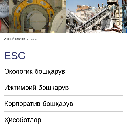
Асосий саҳифа
ESG
ESG
Экологик бошқарув
Ижтимоий бошқарув
Корпоратив бошқарув
Ҳисоботлар