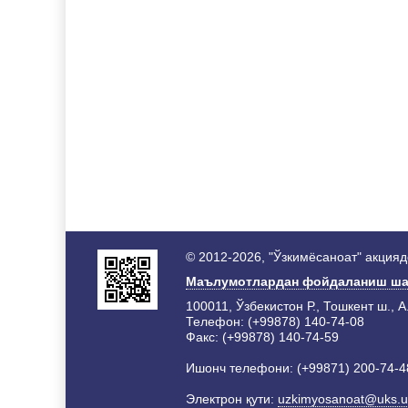
© 2012-2026, "Ўзкимёсаноат" акция
Маълумотлардан фойдаланиш ша
100011, Ўзбекистон Р., Тошкент ш., А
Телефон: (+99878) 140-74-08
Факс: (+99878) 140-74-59
Ишонч телефони: (+99871) 200-74-4
Электрон қути:
uzkimyosanoat@uks.u