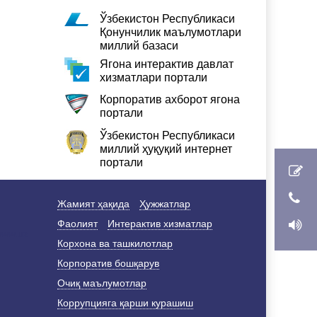
Ўзбекистон Республикаси
Қонунчилик маълумотлари
миллий базаси
Ягона интерактив давлат
хизматлари портали
Корпоратив ахборот ягона
портали
Ўзбекистон Республикаси
миллий ҳуқуқий интернет
портали
Жамият ҳақида
Ҳужжатлар
Фаолият
Интерактив хизматлар
Корхона ва ташкилотлар
Корпоратив бошқарув
Очиқ маълумотлар
Коррупцияга қарши курашиш