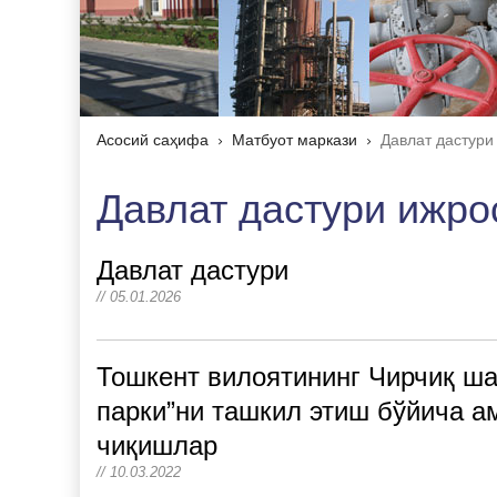
Асосий саҳифа
Матбуот маркази
Давлат дастури
Давлат дастури ижро
Давлат дастури
// 05.01.2026
Тошкент вилоятининг Чирчиқ ша
парки”ни ташкил этиш бўйича а
чиқишлар
// 10.03.2022