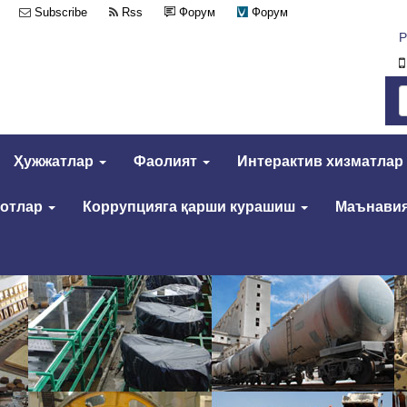
Subscribe
Rss
Форум
Форум
Р
Ҳужжатлар
Фаолият
Интерактив хизматлар
мотлар
Коррупцияга қарши курашиш
Маънавия