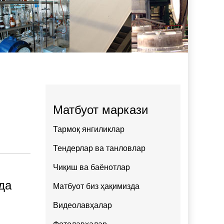
Матбуот маркази
Тармоқ янгиликлар
Тендерлар ва танловлар
Чиқиш ва баёнотлар
да
Матбуот биз ҳақимизда
Видеолавҳалар