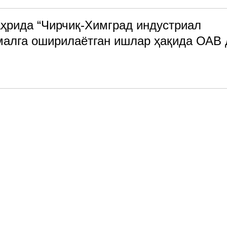
ҳрида “Чирчиқ-Химград индустриал
малга оширилаётган ишлар ҳақида ОАВ 