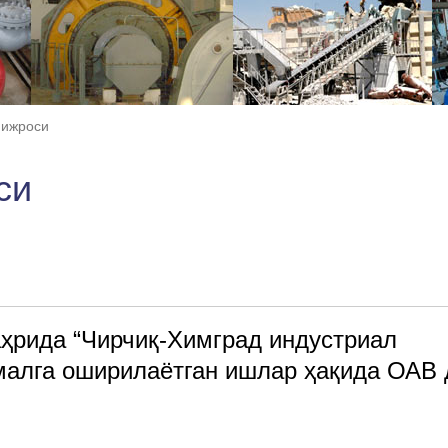
 ижроси
си
ҳрида “Чирчиқ-Химград индустриал
малга оширилаётган ишлар ҳақида ОАВ 