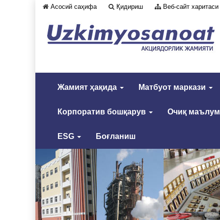
Асосий саҳифа
Қидириш
Веб-сайт харитаси
Жамият ҳақида
Матбуот маркази
Корпоратив бошқарув
Очиқ маълу
ESG
Боғланиш