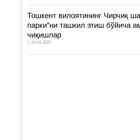
Тошкент вилоятининг Чирчиқ ша
парки”ни ташкил этиш бўйича а
чиқишлар
// 10.03.2022