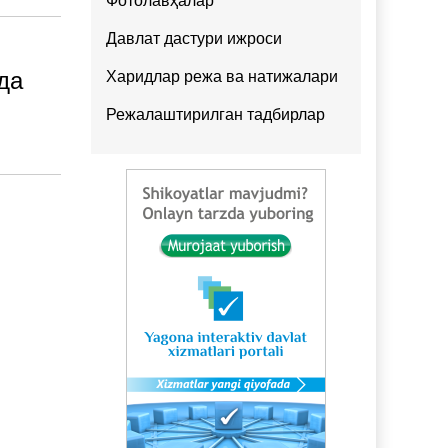
Фотолавҳалар
Давлат дастури ижроси
да
Харидлар режа ва натижалари
Режалаштирилган тадбирлар