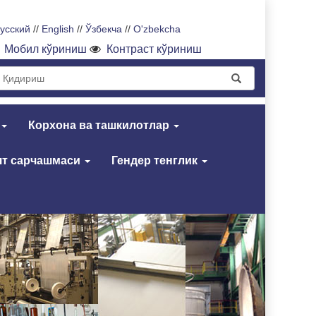
усский
//
English
//
Ўзбекча
//
O'zbekcha
Мобил кўриниш
Контраст кўриниш
Корхона ва ташкилотлар
т сарчашмаси
Гендер тенглик