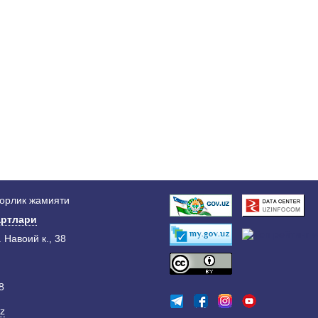
дорлик жамияти
ртлари
. Навоий к., 38
8
z