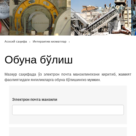
Асосий саҳифа
Интерактив хизматлар
Обуна бўлиш
Мазкур саҳифада ўз электрон почта манзилингизни киритиб, жамият
фаолиятидаги янгиликларга обуна бўлишингиз мумкин.
Электрон почта манзили