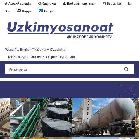
Асосий саҳифа
Қидириш
Веб-сайт харитаси
Subscribe
Rss
Форум
Форум
Русский
//
English
//
Ўзбекча
//
O'zbekcha
Мобил кўриниш
Контраст кўриниш
Toggle
naviga