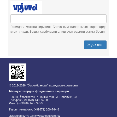
Расмдаги матнни киритинг. Барча символлар кичик ҳарфларда
киритилади. Бошқа ҳарфларни олиш учун расмни устига босинг.
Жўнатиш
© 2012-2026, "Ўзкимёсаноат" акциядорлик жамияти
Маълумотлардан фойдаланиш шартлари
100011, Ўзбекистон Р., Тошкент ш., А. Навоий к., 38
Телефон: (+99878) 140-74-08
Факс: (+99878) 140-74-59
Ишонч телефони: (+99871) 200-74-48
Электрон қути:
uzkimyosanoat@uks.uz