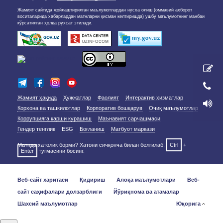
Жамият сайтида жойлаштирилган маълумотлардан нусха олиш (оммавий ахборот
воситаларида хабарлардан матнларни қисман келтиришда) ушбу маълумотнинг манбаи
кўрсатилган ҳолда рухсат этилади.
Жамият ҳақида
Ҳужжатлар
Фаолият
Интерактив хизматлар
Корхона ва ташкилотлар
Корпоратив бошқарув
Очиқ маълумотлар
Коррупцияга қарши курашиш
Маънавият сарчашмаси
Гендер тенглик
ESG
Боғланиш
Матбуот маркази
Матнда хатолик борми? Хатони сичқонча билан белгилаб,
Ctrl
+
Enter
тугмасини босинг.
Веб-сайт харитаси
Қидириш
Алоқа маълумотлари
Веб-
сайт саҳифалари долзарблиги
Йўриқнома ва атамалар
Шахсий маълумотлар
Юқорига