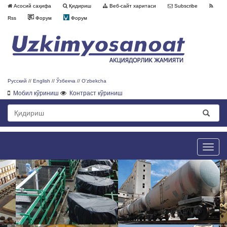
Асосий саҳифа
Қидириш
Веб-сайт харитаси
Subscribe
Rss
Форум
Форум
Русский
//
English
//
Ўзбекча
//
O'zbekcha
Мобил кўриниш
Контраст кўриниш
Toggle
naviga