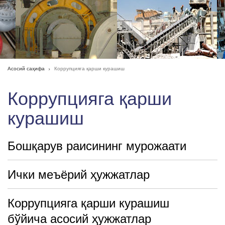
Асосий саҳифа
Коррупцияга қарши курашиш
Коррупцияга қарши
курашиш
Бошқарув раисининг мурожаати
Ички меъёрий ҳужжатлар
Коррупцияга қарши курашиш
бўйича асосий ҳужжатлар