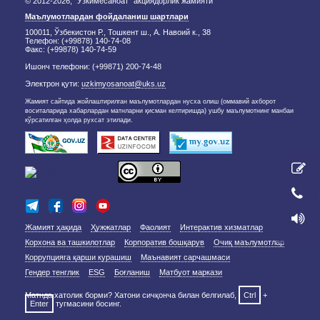
© 2012-2026, "Ўзкимёсаноат" акциядорлик жамияти
Маълумотлардан фойдаланиш шартлари
100011, Ўзбекистон Р., Тошкент ш., А. Навоий к., 38
Телефон: (+99878) 140-74-08
Факс: (+99878) 140-74-59
Ишонч телефони: (+99871) 200-74-48
Электрон қути:
uzkimyosanoat@uks.uz
Жамият сайтида жойлаштирилган маълумотлардан нусха олиш (оммавий ахборот
воситаларида хабарлардан матнларни қисман келтиришда) ушбу маълумотнинг манбаи
кўрсатилган ҳолда рухсат этилади.
Жамият ҳақида
Ҳужжатлар
Фаолият
Интерактив хизматлар
Корхона ва ташкилотлар
Корпоратив бошқарув
Очиқ маълумотлар
Коррупцияга қарши курашиш
Маънавият сарчашмаси
Гендер тенглик
ESG
Боғланиш
Матбуот маркази
Матнда хатолик борми? Хатони сичқонча билан белгилаб,
Ctrl
+
Enter
тугмасини босинг.