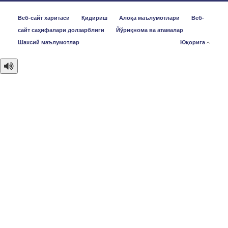
Веб-сайт харитаси
Қидириш
Алоқа маълумотлари
Веб-
сайт саҳифалари долзарблиги
Йўриқнома ва атамалар
Шахсий маълумотлар
Юқорига