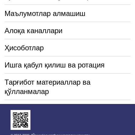
Маълумотлар алмашиш
Алоқа каналлари
Ҳисоботлар
Ишга қабул қилиш ва ротация
Тарғибот материаллар ва
қўлланмалар