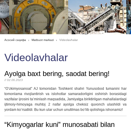
Асосий саҳифа
Matbuot markazi
Videolavhalar
Videolavhalar
Ayolga baxt bering, saodat bering!
// 02.06.2023
“Oʻzkimyosanoat” AJ tomonidan Toshkent shahri Yunusobod tumanini har
tomonlama rivojlantirish va islohotlar samaradorligini oshirish borasidagi
vazifalar ijrosini taʼminlash maqsadida, Jamiyatga biriktirilgan mahallalardagi
ijtimoiy-himoyaga muhtoj 2 nafar ayolga cheksiz quvonch ulashildi va
yordam koʻrsatildi. Bu kun ular uchun unutilmas boʻlib qolishiga ishonamiz!
“Kimyogarlar kuni” munosabati bilan