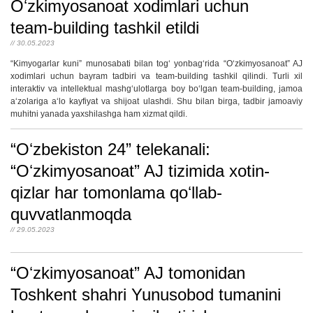
Oʻzkimyosanoat xodimlari uchun
team-building tashkil etildi
// 30.05.2023
“Kimyogarlar kuni” munosabati bilan togʻ yonbagʻrida “Oʻzkimyosanoat” AJ
xodimlari uchun bayram tadbiri va team-building tashkil qilindi. Turli xil
interaktiv va intellektual mashgʻulotlarga boy boʻlgan team-building, jamoa
aʻzolariga aʻlo kayfiyat va shijoat ulashdi. Shu bilan birga, tadbir jamoaviy
muhitni yanada yaxshilashga ham xizmat qildi.
“Oʻzbekiston 24” telekanali:
“Oʻzkimyosanoat” AJ tizimida xotin-
qizlar har tomonlama qoʻllab-
quvvatlanmoqda
// 29.05.2023
“Oʻzkimyosanoat” AJ tomonidan
Toshkent shahri Yunusobod tumanini