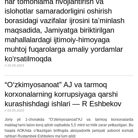
har tomonlama rivojlantirish va
islohotlar samaradorligini oshirish
borasidagi vazifalar ijrosini taʼminlash
maqsadida, Jamiyatga biriktirilgan
mahallalardagi ijtimoiy-himoyaga
muhtoj fuqarolarga amaliy yordamlar
koʻrsatilmoqda
// 26.05.2023
“O‘zkimyosanoat” AJ va tarmoq
korxonalarning korrupsiyaga qarshi
kurashishdagi ishlari — R Eshbekov
// 03.05.2023
Joriy yil 1-chorakda "Oʻzkimyosanoat"AJ va tarmoq korxonalarda
mablagʻlarni talon-toroj qilish oqibatida 5,5 mlrd soʻmlik zarar yetkazilgan. Bu
haqda AOKAda oʻtkazilgan brifingda aksiyadorlik jamiyati axborot xizmati
rahbari Rustambek Eshbekov maʼlum qildi: