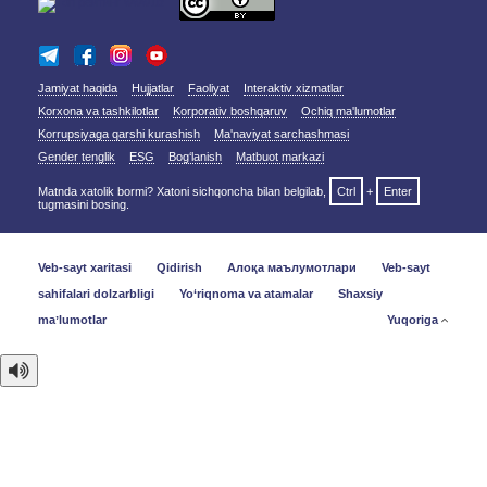
Jamiyat haqida
Hujjatlar
Faoliyat
Interaktiv xizmatlar
Korxona va tashkilotlar
Korporativ boshqaruv
Ochiq ma'lumotlar
Korrupsiyaga qarshi kurashish
Ma'naviyat sarchashmasi
Gender tenglik
ESG
Bog‘lanish
Matbuot markazi
Matnda xatolik bormi? Xatoni sichqoncha bilan belgilab,
Ctrl
+
Enter
tugmasini bosing.
Veb-sayt xaritasi
Qidirish
Алоқа маълумотлари
Veb-sayt
sahifalari dolzarbligi
Yo‘riqnoma va atamalar
Shaxsiy
maʼlumotlar
Yuqoriga