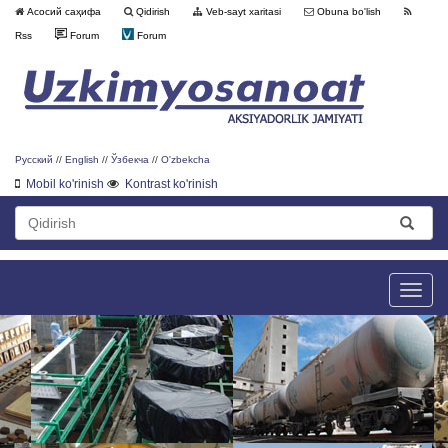
Асосий саҳифа
Qidirish
Veb-sayt xaritasi
Obuna bo'lish
Rss
Forum
Forum
Русский
//
English
//
Ўзбекча
//
O'zbekcha
Mobil ko'rinish
Kontrast ko'rinish
Toggle
naviga