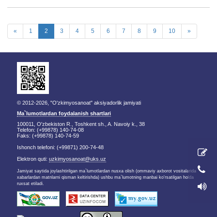
«
1
2
3
4
5
6
7
8
9
10
»
© 2012-2026, "O'zkimyosanoat" aksiyadorlik jamiyati
Ma`lumotlardan foydalanish shartlari
100011, O'zbekiston R., Toshkent sh., A. Navoiy k., 38
Telefon: (+99878) 140-74-08
Faks: (+99878) 140-74-59
Ishonch telefoni: (+99871) 200-74-48
Elektron quti:
uzkimyosanoat@uks.uz
Jamiyat saytida joylashtirilgan ma`lumotlardan nusxa olish (ommaviy axborot vositalarida
xabarlardan matnlarni qisman keltirishda) ushbu ma`lumotning manbai ko'rsatilgan holda
ruxsat etiladi.