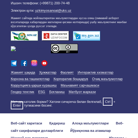
Ишонч телефони: (+99871) 200-74-48
Электрон қути:
uzkimyosanoat@uks.uz
Жамият сайтида жойлаштирилган маълумотлардан нусха олиш (оммавий ахборот
воситаларида хабарлардан матнларни қисман келтиришда) ушбу маълумотнинг манбаи
кўрсатилган ҳолда рухсат этилади.
Жамият ҳақида
Ҳужжатлар
Фаолият
Интерактив хизматлар
Корхона ва ташкилотлар
Корпоратив бошқарув
Очиқ маълумотлар
Коррупцияга қарши курашиш
Маънавият сарчашмаси
Гендер тенглик
ESG
Боғланиш
Матбуот маркази
Матнда хатолик борми? Хатони сичқонча билан белгилаб,
Ctrl
+
Enter
тугмасини босинг.
Веб-сайт харитаси
Қидириш
Алоқа маълумотлари
Веб-
сайт саҳифалари долзарблиги
Йўриқнома ва атамалар