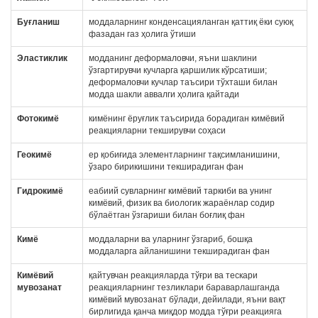
Буғланиш
моддаларнинг конденсацияланган қаттиқ ёки суюқ
фазадан газ ҳолига ўтиши
Эластиклик
модданинг деформаловчи, яъни шаклини
ўзгартирувчи кучларга қаршилик кўрсатиши;
деформаловчи кучлар таъсири тўхташи билан
модда шакли аввалги ҳолига қайтади
Фотокимё
кимёнинг ёруғлик таъсирида борадиган кимёвий
реакцияларни текширувчи соҳаси
Геокимё
ер қобиғида элементларнинг тақсимланишини,
ўзаро бирикишини текширадиган фан
Гидрокимё
еабиий сувларнинг кимёвий таркиби ва унинг
кимёвий, физик ва биологик жараёнлар содир
бўлаётган ўзгариши билан боғлиқ фан
Кимё
моддаларни ва уларнинг ўзгариб, бошқа
моддаларга айланишини текширадиган фан
Кимёвий
қайтувчан реакцияларда тўғри ва тескари
мувозанат
реакцияларнинг тезликлари бараварлашганда
кимёвий мувозанат бўлади, дейилади, яъни вақт
бирлигида қанча миқдор модда тўғри реакцияга