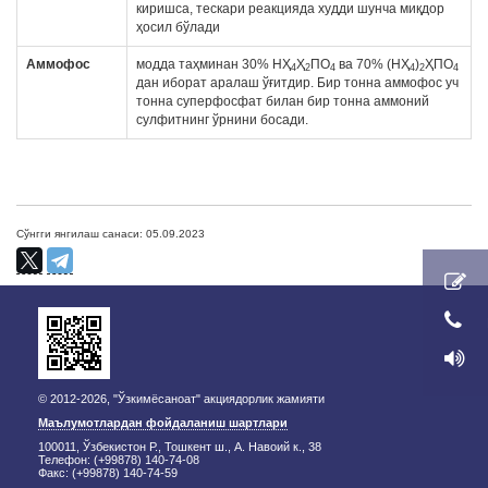
киришса, тескари реакцияда худди шунча миқдор
ҳосил бўлади
Аммофос
модда таҳминан 30% НҲ
Ҳ
ПО
ва 70% (НҲ
)
ҲПО
4
2
4
4
2
4
дан иборат аралаш ўғитдир. Бир тонна аммофос уч
тонна суперфосфат билан бир тонна аммоний
сулфитнинг ўрнини босади.
Сўнгги янгилаш санаси: 05.09.2023
© 2012-2026, "Ўзкимёсаноат" акциядорлик жамияти
Маълумотлардан фойдаланиш шартлари
100011, Ўзбекистон Р., Тошкент ш., А. Навоий к., 38
Телефон: (+99878) 140-74-08
Факс: (+99878) 140-74-59