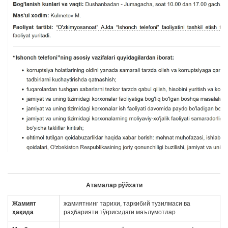
Атамалар рўйхати
Жамият
жамиятнинг тарихи, таркибий тузилмаси ва
ҳақида
раҳбарияти тўғрисидаги маълумотлар