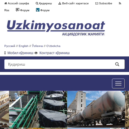
Асосий саҳифа
Қидириш
Веб-сайт харитаси
Subscribe
Rss
Форум
Форум
Русский
//
English
//
Ўзбекча
//
O'zbekcha
Мобил кўриниш
Контраст кўриниш
Toggle
naviga