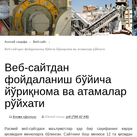
Асосий саҳифа
Веб-сайт
Веб-сайтдан фойдаланиш бўйича йўриқнома ва атамалар рўйхати
Веб-сайтдан
фойдаланиш бўйича
йўриқнома ва атамалар
рўйхати
Босма кўриниш
Юклаб олиш:
pdf (788.42 KB)
Расмий веб-сайтдаги маълумотлар ҳар бир саҳифанинг юқори
қисмидаги менюларга бўлинган. Сайтнинг бош менюси 12 та қисмдан