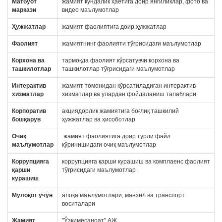
Матбуот
жамият кундалик ҳаётига доир янгиликлар, фото ва
маркази
видео маълумотлар
Ҳужжатлар
жамият фаолиятига доир ҳужжатлар
Фаолият
жамиятнинг фаолияти тўғрисидаги маълумотлар
Корхона ва
тармоқда фаолият кўрсатувчи корхона ва
ташкилотлар
ташкилотлар тўғрисидаги маълумотлар
Интерактив
жамият томонидан кўрсатиладиган интерактив
хизматлар
хизматлар ва улардан фойдаланиш талаблари
Корпоратив
акциядорлик жамиятига боғлиқ ташкилий
бошқарув
ҳужжатлар ва ҳисоботлар
Очиқ
жамият фаолиятига доир турли файл
маълумотлар
кўринишидаги очиқ маълумотлар
Коррупцияга
коррупцияга қарши курашиш ва комплаенс фаолият
қарши
тўғрисидаги маълумотлар
курашиш
Мулоқот учун
алоқа маълумотлари, манзил ва транспорт
воситалари
Жамият
"Ўзкимёсаноат" АЖ