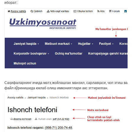
иборат:
Саҳифаларнинг ичида матҳ жойлашган манзил, сарлавҳаси, чоп этиш ва
файл кўринишида юклаб олиш имкониятлари акс эттирилган.