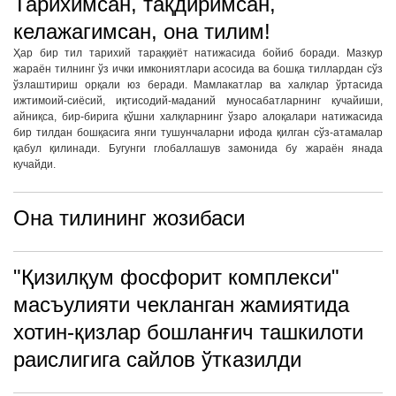
Тарихимсан, тақдиримсан,
келажагимсан, она тилим!
Ҳар бир тил тарихий тараққиёт натижасида бойиб боради. Мазкур
жараён тилнинг ўз ички имкониятлари асосида ва бошқа тиллардан сўз
ўзлаштириш орқали юз беради. Мамлакатлар ва халқлар ўртасида
ижтимоий-сиёсий, иқтисодий-маданий муносабатларнинг кучайиши,
айниқса, бир-бирига қўшни халқларнинг ўзаро алоқалари натижасида
бир тилдан бошқасига янги тушунчаларни ифода қилган сўз-атамалар
қабул қилинади. Бугунги глобаллашув замонида бу жараён янада
кучайди.
Она тилининг жозибаси
"Қизилқум фосфорит комплекси"
масъулияти чекланган жамиятида
хотин-қизлар бошланғич ташкилоти
раислигига сайлов ўтказилди