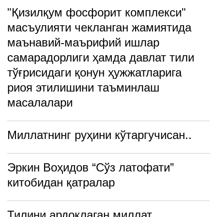
"Қизилқум фосфорит комплекси"
масъулияти чекланган жамиятида
маънавий-маърифий ишлар
самарадорлиги ҳамда давлат тили
тўғрисидаги қонун ҳужжатларига
риоя этилишини таъминлаш
масалалари
Миллатнинг руҳини кўтаргучисан..
Эркин Воҳидов “Сўз латофати”
китобидан қатралар
Тилини ардоқлаган миллат