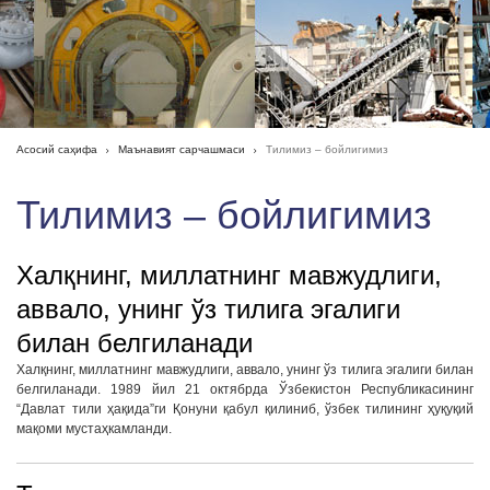
Асосий саҳифа
Маънавият сарчашмаси
Тилимиз – бойлигимиз
Тилимиз – бойлигимиз
Халқнинг, миллатнинг мавжудлиги,
аввало, унинг ўз тилига эгалиги
билан белгиланади
Халқнинг, миллатнинг мавжудлиги, аввало, унинг ўз тилига эгалиги билан
белгиланади. 1989 йил 21 октябрда Ўзбекистон Республикасининг
“Давлат тили ҳақида”ги Қонуни қабул қилиниб, ўзбек тилининг ҳуқуқий
мақоми мустаҳкамланди.