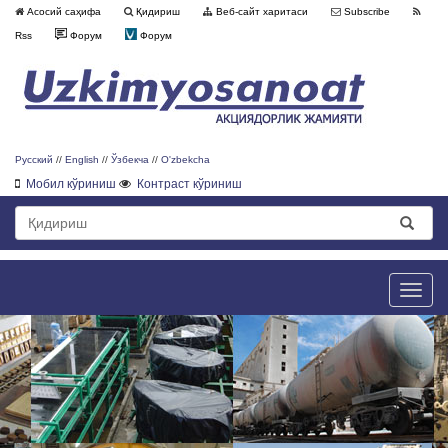
Асосий саҳифа
Қидириш
Веб-сайт харитаси
Subscribe
Rss
Форум
Форум
Русский
//
English
//
Ўзбекча
//
O'zbekcha
Мобил кўриниш
Контраст кўриниш
Toggle
naviga