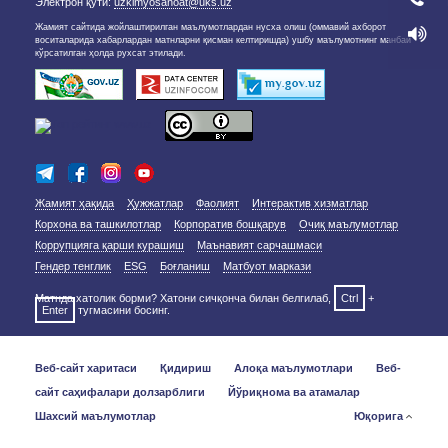
Электрон қути:
uzkimyosanoat@uks.uz
Жамият сайтида жойлаштирилган маълумотлардан нусха олиш (оммавий ахборот
воситаларида хабарлардан матнларни қисман келтиришда) ушбу маълумотнинг манбаи
кўрсатилган ҳолда рухсат этилади.
Жамият ҳақида
Ҳужжатлар
Фаолият
Интерактив хизматлар
Корхона ва ташкилотлар
Корпоратив бошқарув
Очиқ маълумотлар
Коррупцияга қарши курашиш
Маънавият сарчашмаси
Гендер тенглик
ESG
Боғланиш
Матбуот маркази
Матнда хатолик борми? Хатони сичқонча билан белгилаб,
Ctrl
+
Enter
тугмасини босинг.
Веб-сайт харитаси
Қидириш
Алоқа маълумотлари
Веб-
сайт саҳифалари долзарблиги
Йўриқнома ва атамалар
Шахсий маълумотлар
Юқорига