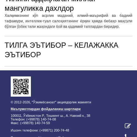
мангуликка дахлдор
Халқимизнинг кўп асрлик маданий, илмий-маърифий ва бадиий
тафаккури, интеллек-туал салоҳиятининг ёрқин ҳамда бебаҳо маҳсули
бўлган ўзбек тили жаҳондаги бой ва қадимий тиллардан биридир.
ТИЛГА ЭЪТИБОР – КEЛАЖАККА
ЭЪТИБОР
© 2012-2026, "Ўзкимёсаноат" акциядорлик жамияти
Маълумотлардан фойдаланиш шартлари
100011, Ўзбекистон Р., Тошкент ш., А. Навоий к., 38
Телефон: (+99878) 140-74-08
Факс: (+99878) 140-74-59
Ишонч телефони: (+99871) 200-74-48