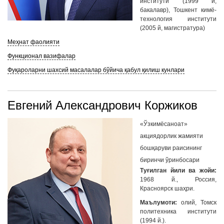
институти (1999 й,
бакалавр), Тошкент кимё-
технология институти
(2005 й, магистратура)
Меҳнат фаолияти
Функционал вазифалар
Фуқароларни шахсий масалалар бўйича қабул қилиш кунлари
Евгений Александрович Коржиков
«Ўзкимёсаноат»
акциядорлик жамияти
бошқаруви раисининг
биринчи ўринбосари
Туғилган йили ва жойи:
1968 й., Россия,
Красноярск шаҳри.
Маълумоти:
олий, Томск
политехника институти
(1994 й.).