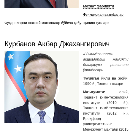
Меҳнат фаолияти
Функционал вазифалар
Фуқароларни шахсий масалалар бўйича қабул қилиш кунлари
Курбанов Акбар Джахангирович
«Ўзкимёсаноат»
акциядорлик жамияти
бошқаруви раисининг
ўринбосари
Туғилган йили ва жойи:
1990 й., Тошкент шаҳри
Маълумоти:
олий,
Тошкент кимё-технология
институти (2010 й.),
Тошкент кимё-технология
институти (2012 й.),
Бредфорд
университетнинг
Менежмент мактаби (2015