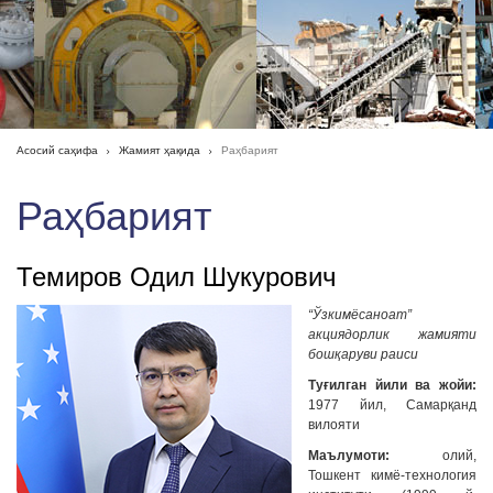
Асосий саҳифа
Жамият ҳақида
Раҳбарият
Раҳбарият
Темиров Одил Шукурович
“Ўзкимёсаноат”
акциядорлик жамияти
бошқаруви раиси
Туғилган йили ва жойи:
1977 йил, Самарқанд
вилояти
Маълумоти:
олий,
Тошкент кимё-технология