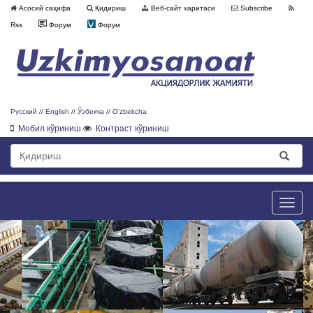
Асосий саҳифа
Қидириш
Веб-сайт харитаси
Subscribe
Rss
Форум
Форум
Русский
//
English
//
Ўзбекча
//
O'zbekcha
Мобил кўриниш
Контраст кўриниш
Toggle
naviga