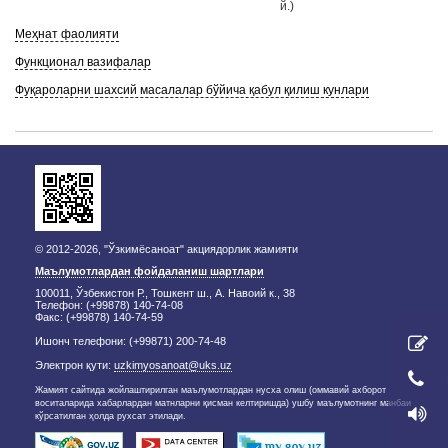
й.)
Меҳнат фаолияти
Функционал вазифалар
Фуқароларни шахсий масалалар бўйича қабул қилиш кунлари
© 2012-2026, "Ўзкимёсаноат" акциядорлик жамияти
Маълумотлардан фойдаланиш шартлари
100011, Ўзбекистон Р., Тошкент ш., А. Навоий к., 38
Телефон: (+99878) 140-74-08
Факс: (+99878) 140-74-59
Ишонч телефони: (+99871) 200-74-48
Электрон қути:
uzkimyosanoat@uks.uz
Жамият сайтида жойлаштирилган маълумотлардан нусха олиш (оммавий ахборот
воситаларида хабарлардан матнларни қисман келтиришда) ушбу маълумотнинг манбаи
кўрсатилган ҳолда рухсат этилади.