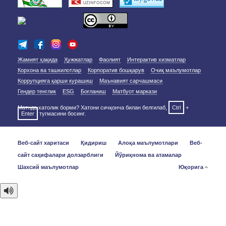
Жамият ҳақида
Ҳужжатлар
Фаолият
Интерактив хизматлар
Корхона ва ташкилотлар
Корпоратив бошқарув
Очиқ маълумотлар
Коррупцияга қарши курашиш
Маънавият сарчашмаси
Гендер тенглик
ESG
Боғланиш
Матбуот маркази
Матнда хатолик борми? Хатони сичқонча билан белгилаб,
Ctrl
+
Enter
тугмасини босинг.
Веб-сайт харитаси
Қидириш
Алоқа маълумотлари
Веб-
сайт саҳифалари долзарблиги
Йўриқнома ва атамалар
Шахсий маълумотлар
Юқорига