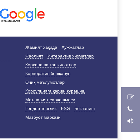
Жамият ҳақида
Ҳужжатлар
Фаолият
Интерактив хизматлар
Корхона ва ташкилотлар
Корпоратив бошқарув
Очиқ маълумотлар
Коррупцияга қарши курашиш
Маънавият сарчашмаси
Гендер тенглик
ESG
Боғланиш
Матбуот маркази