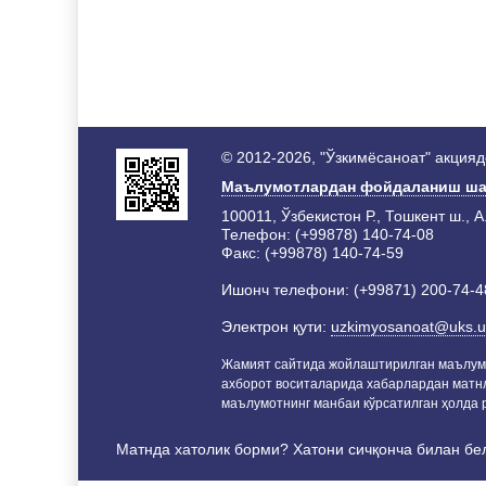
© 2012-2026, "Ўзкимёсаноат" акция
Маълумотлардан фойдаланиш ша
100011, Ўзбекистон Р., Тошкент ш., А
Телефон: (+99878) 140-74-08
Факс: (+99878) 140-74-59
Ишонч телефони: (+99871) 200-74-4
Электрон қути:
uzkimyosanoat@uks.u
Жамият сайтида жойлаштирилган маълум
ахборот воситаларида хабарлардан матн
маълумотнинг манбаи кўрсатилган ҳолда р
Матнда хатолик борми? Хатони сичқонча билан бе