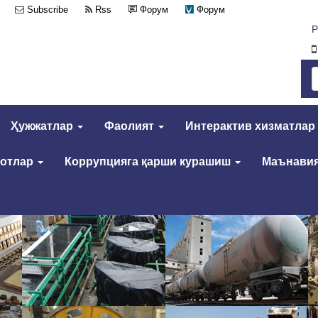
Subscribe
Rss
Форум
Форум
Р
Ҳужжатлар
Фаолият
Интерактив хизматлар
мотлар
Коррупцияга қарши курашиш
Маънавия