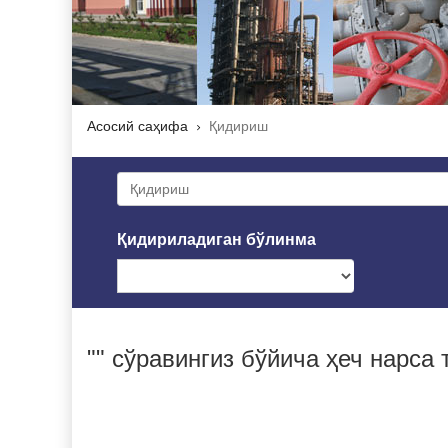
Асосий саҳифа
Қидириш
Қидириладиган бўлинма
"" сўравингиз бўйича ҳеч нарса