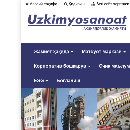
Асосий саҳифа
Қидириш
Веб-сайт харитаси
Жамият ҳақида
Матбуот маркази
Корпоратив бошқарув
Очиқ маълу
ESG
Боғланиш