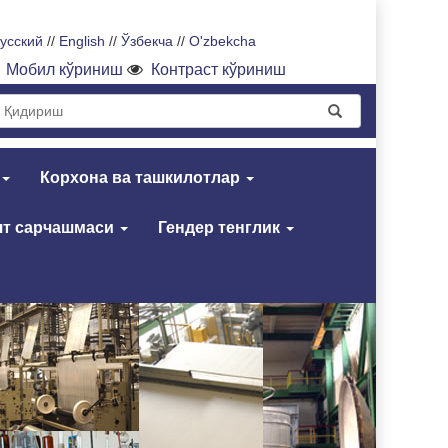
усский
//
English
//
Ўзбекча
//
O'zbekcha
Мобил кўриниш
Контраст кўриниш
Корхона ва ташкилотлар
т сарчашмаси
Гендер тенглик