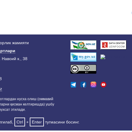
дорлик жамияти
ртлари
. Навоий к., 38
8
z
отлардан нусха олиш (оммавий
ларни қисман келтиришда) ушбу
ухсат этилади.
лгилаб,
Ctrl
+
Enter
тугмасини босинг.