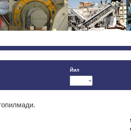
Йил
 топилмади.