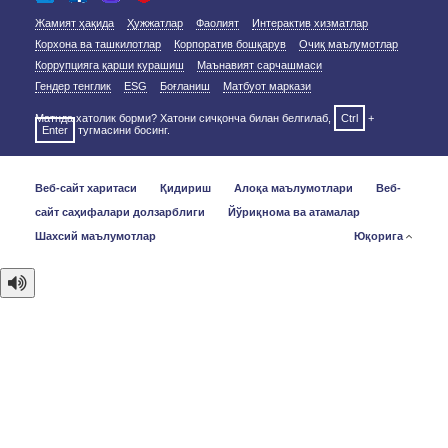
Жамият ҳақида
Ҳужжатлар
Фаолият
Интерактив хизматлар
Корхона ва ташкилотлар
Корпоратив бошқарув
Очиқ маълумотлар
Коррупцияга қарши курашиш
Маънавият сарчашмаси
Гендер тенглик
ESG
Боғланиш
Матбуот маркази
Матнда хатолик борми? Хатони сичқонча билан белгилаб,
Ctrl
+
Enter
тугмасини босинг.
Веб-сайт харитаси
Қидириш
Алоқа маълумотлари
Веб-
сайт саҳифалари долзарблиги
Йўриқнома ва атамалар
Шахсий маълумотлар
Юқорига