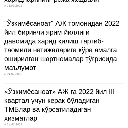
// 23.09.2022
"Ўзкимёсаноат" АЖ томонидан 2022
йил биринчи ярим йиллиги
давомида харид қилиш тартиб-
таомили натижаларига кўра амалга
оширилган шартномалар тўғрисида
маълумот
// 04.07.2022
«Ўзкимёсаноат» АЖ га 2022 йил III
квартал учун керак бўладиган
ТМБлар ва кўрсатиладиган
хизматлар
// 24.06.2022