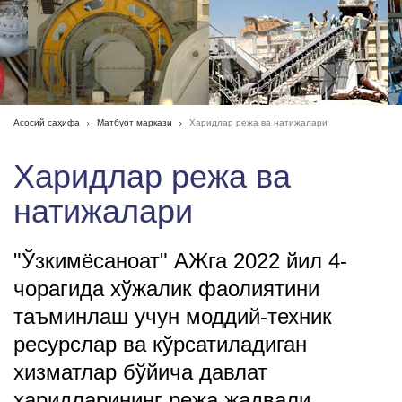
Асосий саҳифа
Матбуот маркази
Харидлар режа ва натижалари
Харидлар режа ва
натижалари
"Ўзкимёсаноат" АЖга 2022 йил 4-
чорагида хўжалик фаолиятини
таъминлаш учун моддий-техник
ресурслар ва кўрсатиладиган
хизматлар бўйича давлат
харидларининг режа жадвали