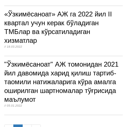
«Ўзкимёсаноат» АЖ га 2022 йил II
квартал учун керак бўладиган
ТМБлар ва кўрсатиладиган
хизматлар
// 18.03.2022
"Ўзкимёсаноат" АЖ томонидан 2021
йил давомида харид қилиш тартиб-
таомили натижаларига кўра амалга
оширилган шартномалар тўғрисида
маълумот
// 05.01.2022