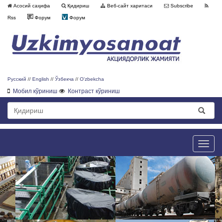
Асосий саҳифа
Қидириш
Веб-сайт харитаси
Subscribe
Rss
Форум
Форум
Русский
//
English
//
Ўзбекча
//
O'zbekcha
Мобил кўриниш
Контраст кўриниш
Toggle
naviga