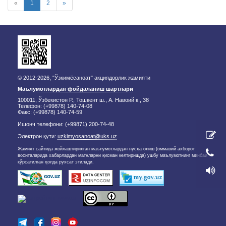
«
1
2
»
© 2012-2026, "Ўзкимёсаноат" акциядорлик жамияти
Маълумотлардан фойдаланиш шартлари
100011, Ўзбекистон Р., Тошкент ш., А. Навоий к., 38
Телефон: (+99878) 140-74-08
Факс: (+99878) 140-74-59
Ишонч телефони: (+99871) 200-74-48
Электрон қути:
uzkimyosanoat@uks.uz
Жамият сайтида жойлаштирилган маълумотлардан нусха олиш (оммавий ахборот
воситаларида хабарлардан матнларни қисман келтиришда) ушбу маълумотнинг манбаи
кўрсатилган ҳолда рухсат этилади.