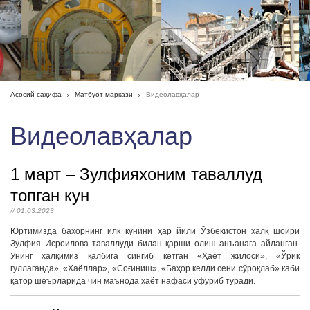
Асосий саҳифа
Матбуот маркази
Видеолавҳалар
Видеолавҳалар
1 март – Зулфияхоним таваллуд
топган кун
// 01.03.2023
Юртимизда баҳорнинг илк кунини ҳар йили Ўзбекистон халқ шоири
Зулфия Исроилова таваллуди билан қарши олиш анъанага айланган.
Унинг халқимиз қалбига сингиб кетган «Ҳаёт жилоси», «Ўрик
гуллаганда», «Хаёллар», «Соғиниш», «Баҳор келди сени сўроқлаб» каби
қатор шеърларида чин маънода ҳаёт нафаси уфуриб туради.