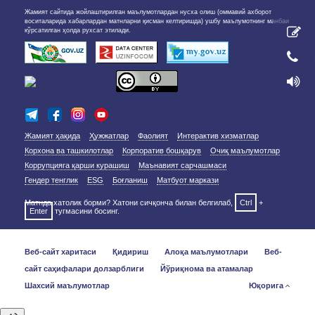
Жамият сайтида жойлаштирилган маълумотлардан нусха олиш (оммавий ахборот
воситаларида хабарлардан матнларни қисман келтиришда) ушбу маълумотнинг манбаи
кўрсатилган ҳолда рухсат этилади.
Жамият ҳақида
Ҳужжатлар
Фаолият
Интерактив хизматлар
Корхона ва ташкилотлар
Корпоратив бошқарув
Очиқ маълумотлар
Коррупцияга қарши курашиш
Маънавият сарчашмаси
Гендер тенглик
ESG
Боғланиш
Матбуот маркази
Матнда хатолик борми? Хатони сичқонча билан белгилаб,
Ctrl
+
Enter
тугмасини босинг.
Веб-сайт харитаси
Қидириш
Алоқа маълумотлари
Веб-
сайт саҳифалари долзарблиги
Йўриқнома ва атамалар
Шахсий маълумотлар
Юқорига