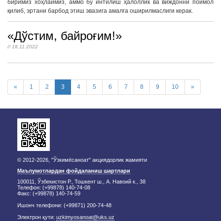
биримиз хоҳлаймиз, аммо бу интилиш ҳалоллик ва виждонни поймол
қилиб, эртани барбод этиш эвазига амалга оширилмаслиги керак.
«Дўстим, байроғим!»
// 18.11.2022
«
1
2
3
4
5
6
7
8
9
10
»
© 2012-2026, "Ўзкимёсаноат" акциядорлик жамияти
Маълумотлардан фойдаланиш шартлари
100011, Ўзбекистон Р., Тошкент ш., А. Навоий к., 38
Телефон: (+99878) 140-74-08
Факс: (+99878) 140-74-59
Ишонч телефони: (+99871) 200-74-48
Электрон қути:
uzkimyosanoat@uks.uz