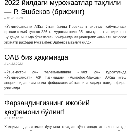
2022 йилдаги мурожаатлар таҳлили
— Р. Эшбеков (брифинг)
// 05.01.2023
«Ўзкимёсаноат» АЖга ўтган йилда Президент виртуал қабулхонаси
орқали келиб тушган 226 та мурожаатнинг 35 таси қаноатлантирилган.
Бу ҳақда АОКАда ўтказилган брифингда акционерлик жамияти ахборот
хизмати раҳбари Рустамбек Эшбеков маълум қилди:
ОАВ биз ҳақимизда
// 14.12.2022
«Ўзбекистон 24» телеканалининг «Факт 24» кўрсатувида
«Ўзкимёсаноат» АЖ тизимидаги «Аммофос-Максам» АЖда қуёш
энергиясидан самарали фойдаланилаётганлиги ҳақида лавҳа эфирга
узатилди.
Фарзандингизнинг ижобий
қаҳрамони бўлинг!
// 12.12.2022
Халқимиз, давлатимиз бугунини кечадан кўра янада яхшилашни ҳар