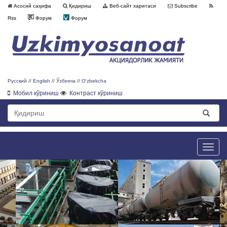
Асосий саҳифа
Қидириш
Веб-сайт харитаси
Subscribe
Rss
Форум
Форум
Русский
//
English
//
Ўзбекча
//
O'zbekcha
Мобил кўриниш
Контраст кўриниш
Toggle
naviga