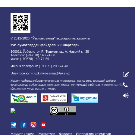
© 2012-2026, "Ўзкимёсаноат" акциядорлик жамияти
Маълумотлардан фойдаланиш шартлари
100011, Ўзбекистон Р., Тошкент ш., А. Навоий к., 38
Телефон: (+99878) 140-74-08
Факс: (+99878) 140-74-59
Ишонч телефони: (+99871) 200-74-48
Электрон қути:
uzkimyosanoat@uks.uz
Жамият сайтида жойлаштирилган маълумотлардан нусха олиш (оммавий ахборот
воситаларида хабарлардан матнларни қисман келтиришда) ушбу маълумотнинг манбаи
кўрсатилган ҳолда рухсат этилади.
Жамият ҳақида
Ҳужжатлар
Фаолият
Интерактив хизматлар