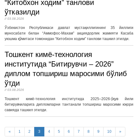
“Китобхон ходим” танлови
ўтказилди
// 03.08.2026
Ўзбекистон Республикаси давлат мустақиллигининг 35 йиллиги
муносабати билан “Аммофос-Махам” акциядорлик жамияти Касаба
уюшма қўмитаси томонидан “Китобхон ходим” танлови ташкил этилди.
Тошкент кимё-технология
институтида “Битирувчи – 2026”
диплом топшириш маросими бўлиб
ўтди
// 03.08.2026
Тошкент кимё-технология институтида 2025–2026-ўқув йили
битирувчиларига дипломларни тантанали топшириш маросими юқори
савияда ташкил этилди.
«
1
2
3
4
5
6
7
8
9
10
»