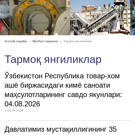
Асосий саҳифа
Матбуот маркази
Тармоқ янгиликлар
Тармоқ янгиликлар
Ўзбекистон Республика товар-хом
ашё биржасидаги кимё саноати
маҳсулотларининг савдо якунлари:
04.08.2026
// 04.08.2026
Давлатимиз мустақиллигининг 35