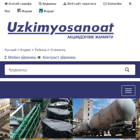
Асосий саҳифа
Қидириш
Веб-сайт харитаси
Subscribe
Rss
Форум
Форум
Русский
//
English
//
Ўзбекча
//
O'zbekcha
Мобил кўриниш
Контраст кўриниш
Toggle
naviga