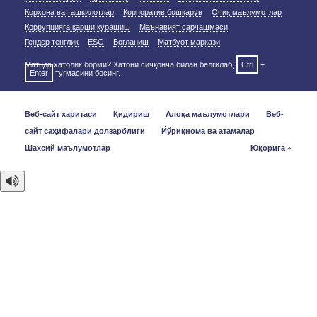
Корхона ва ташкилотлар
Корпоратив бошқарув
Очиқ маълумотлар
Коррупцияга қарши курашиш
Маънавият сарчашмаси
Гендер тенглик
ESG
Боғланиш
Матбуот маркази
Матнда хатолик борми? Хатони сичқонча билан белгилаб,
Ctrl
+
Enter
тугмасини босинг.
Веб-сайт харитаси
Қидириш
Алоқа маълумотлари
Веб-
сайт саҳифалари долзарблиги
Йўриқнома ва атамалар
Шахсий маълумотлар
Юқорига