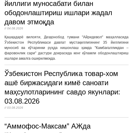
йиллиги муносабати билан
ободонлаштириш ишлари жадал
давом этмоқда
// 04.08.2026
Қашқадарё вилояти, Деҳқонобод тумани "Айридевол" маҳалласида
Ўзбекистон Республикаси давлат мустақиллигининг 35 йиллигини
муносиб ва кўтаринки руҳда нишонлаш ҳамда "Камбағалликдан –
фаровонлик сари" дастури доирасида кенг кўламли ободонлаштириш
ишлари амалга оширилмоқда.
Ўзбекистон Республика товар-хом
ашё биржасидаги кимё саноати
маҳсулотларининг савдо якунлари:
03.08.2026
// 03.08.2026
“Аммофос-Максам” АЖда