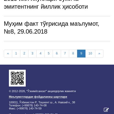
эмитентнинг йиллик ҳисоботи
Муҳим факт тўғрисида маълумот,
№8, 29.06.2018
«
1
2
3
4
5
6
7
8
9
10
»
© 2012-2026, "Ўзкимёсаноат" акциядорлик жамияти
Маълумотлардан фойдаланиш шартлари
100011, Ўзбекистон Р., Тошкент ш., А. Навоий к., 38
Телефон: (+99878) 140-74-08
Факс: (+99878) 140-74-59