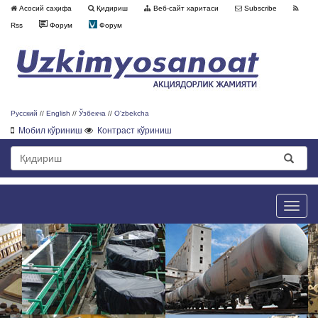
Асосий саҳифа
Қидириш
Веб-сайт харитаси
Subscribe
Rss
Форум
Форум
Русский
//
English
//
Ўзбекча
//
O'zbekcha
Мобил кўриниш
Контраст кўриниш
Toggle
naviga