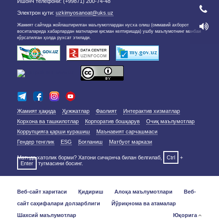
Ишонч телефони: (+99871) 200-74-48
Электрон қути:
uzkimyosanoat@uks.uz
Жамият сайтида жойлаштирилган маълумотлардан нусха олиш (оммавий ахборот
воситаларида хабарлардан матнларни қисман келтиришда) ушбу маълумотнинг манбаи
кўрсатилган ҳолда рухсат этилади.
Жамият ҳақида
Ҳужжатлар
Фаолият
Интерактив хизматлар
Корхона ва ташкилотлар
Корпоратив бошқарув
Очиқ маълумотлар
Коррупцияга қарши курашиш
Маънавият сарчашмаси
Гендер тенглик
ESG
Боғланиш
Матбуот маркази
Матнда хатолик борми? Хатони сичқонча билан белгилаб,
Ctrl
+
Enter
тугмасини босинг.
Веб-сайт харитаси
Қидириш
Алоқа маълумотлари
Веб-
сайт саҳифалари долзарблиги
Йўриқнома ва атамалар
Шахсий маълумотлар
Юқорига