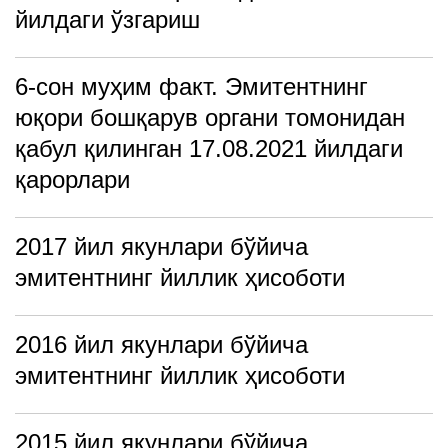
йилдаги ўзгариш
6-сон муҳим факт. Эмитентнинг
юқори бошқарув органи томонидан
қабул қилинган 17.08.2021 йилдаги
қарорлари
2017 йил якунлари бўйича
эмитентнинг йиллик ҳисоботи
2016 йил якунлари бўйича
эмитентнинг йиллик ҳисоботи
2015 йил якунлари бўйича