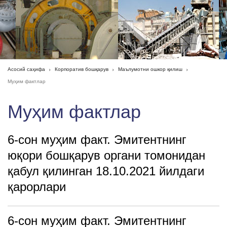
Асосий саҳифа
Корпоратив бошқарув
Маълумотни ошкор қилиш
Муҳим фактлар
Муҳим фактлар
6-сон муҳим факт. Эмитентнинг
юқори бошқарув органи томонидан
қабул қилинган 18.10.2021 йилдаги
қарорлари
6-сон муҳим факт. Эмитентнинг