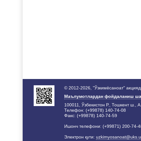
© 2012-2026, "Ўзкимёсаноат" акция
Маълумотлардан фойдаланиш ша
100011, Ўзбекистон Р., Тошкент ш., А
Телефон: (+99878) 140-74-08
Факс: (+99878) 140-74-59
Ишонч телефони: (+99871) 200-74-4
Электрон қути:
uzkimyosanoat@uks.u