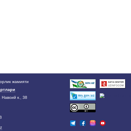
дорлик жамияти
ртлари
. Навоий к., 38
8
z