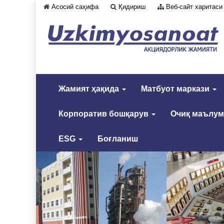
Асосий саҳифа
Қидириш
Веб-сайт харитаси
Жамият ҳақида
Матбуот маркази
Корпоратив бошқарув
Очиқ маълу
ESG
Боғланиш