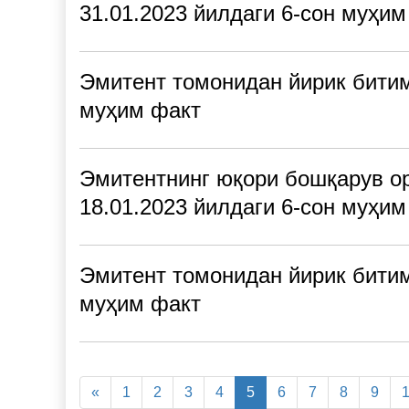
31.01.2023 йилдаги 6-сон муҳим
Эмитент томонидан йирик битим
муҳим факт
Эмитентнинг юқори бошқарув ор
18.01.2023 йилдаги 6-сон муҳим
Эмитент томонидан йирик битим
муҳим факт
«
1
2
3
4
5
6
7
8
9