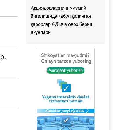
Акциядорларнинг умумий
йиғилишида қабул қилинган
қарорлар бўйича овоз бериш
якунлари
р.