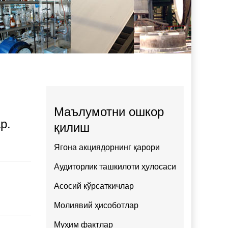
Маълумотни ошкор
р.
қилиш
Ягона акциядорнинг қарори
Аудиторлик ташкилоти ҳулосаси
Асосий кўрсаткичлар
Молиявий ҳисоботлар
Муҳим фактлар