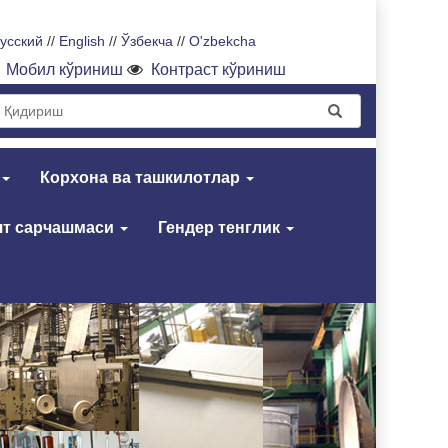
усский
//
English
//
Ўзбекча
//
O'zbekcha
Мобил кўриниш
Контраст кўриниш
Корхона ва ташкилотлар
т сарчашмаси
Гендер тенглик