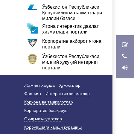
Ўзбекистон Республикаси
Қонунчилик маълумотлари
миллий базаси
Ягона интерактив давлат
хизматлари портали
Корпоратив ахборот ягона
портали
Ўзбекистон Республикаси
миллий ҳуқуқий интернет
портали
Жамият ҳақида
Ҳужжатлар
Фаолият
Интерактив хизматлар
Корхона ва ташкилотлар
Корпоратив бошқарув
Очиқ маълумотлар
Коррупцияга қарши курашиш