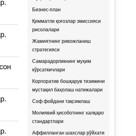
р.
Бизнес-план
Қимматли қоғозлар эмиссияси
рисолалари
р.
Жамиятнинг ривожланиш
стратегияси
Самарадорликнинг муҳим
сон
кўрсаткичлари
Корпоратив бошқарув тизимини
мустақил баҳолаш натижалари
р.
Соф фойдани тақсимлаш
Молиявий ҳисоботнинг халқаро
стандартлари
р.
Аффилланган шахслар рўйхати