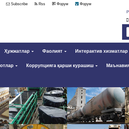
Subscribe
Rss
Форум
Форум
Р
Ҳужжатлар
Фаолият
Интерактив хизматлар
мотлар
Коррупцияга қарши курашиш
Маънавия