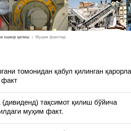
и ошкор қилиш
Муҳим фактлар
гани томонидан қабул қилинган қарорла
 факт
 (дивиденд) тақсимот қилиш бўйича
йилдаги муҳим факт.