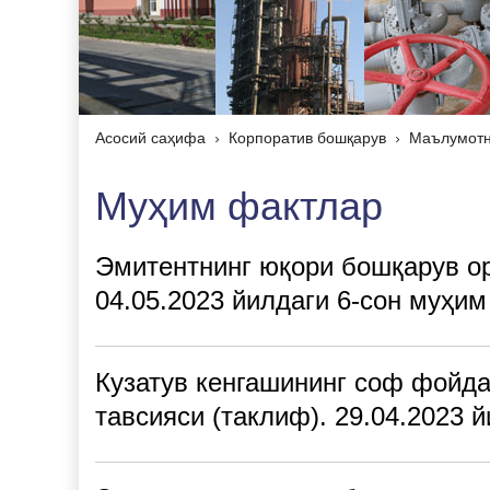
Асосий саҳифа
Корпоратив бошқарув
Маълумотн
Муҳим фактлар
Эмитентнинг юқори бошқарув ор
04.05.2023 йилдаги 6-сон муҳим
Кузатув кенгашининг соф фойда
тавсияси (таклиф). 29.04.2023 