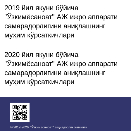
2019 йил якуни бўйича
"Ўзкимёсаноат" АЖ ижро аппарати
самарадорлигини аниқлашнинг
муҳим кўрсаткичлари
2020 йил якуни бўйича
"Ўзкимёсаноат" АЖ ижро аппарати
самарадорлигини аниқлашнинг
муҳим кўрсаткичлари
© 2012-2026, "Ўзкимёсаноат" акциядорлик жамияти