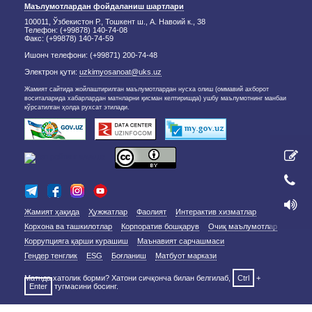
Маълумотлардан фойдаланиш шартлари
100011, Ўзбекистон Р., Тошкент ш., А. Навоий к., 38
Телефон: (+99878) 140-74-08
Факс: (+99878) 140-74-59
Ишонч телефони: (+99871) 200-74-48
Электрон қути:
uzkimyosanoat@uks.uz
Жамият сайтида жойлаштирилган маълумотлардан нусха олиш (оммавий ахборот
воситаларида хабарлардан матнларни қисман келтиришда) ушбу маълумотнинг манбаи
кўрсатилган ҳолда рухсат этилади.
Жамият ҳақида
Ҳужжатлар
Фаолият
Интерактив хизматлар
Корхона ва ташкилотлар
Корпоратив бошқарув
Очиқ маълумотлар
Коррупцияга қарши курашиш
Маънавият сарчашмаси
Гендер тенглик
ESG
Боғланиш
Матбуот маркази
Матнда хатолик борми? Хатони сичқонча билан белгилаб,
Ctrl
+
Enter
тугмасини босинг.