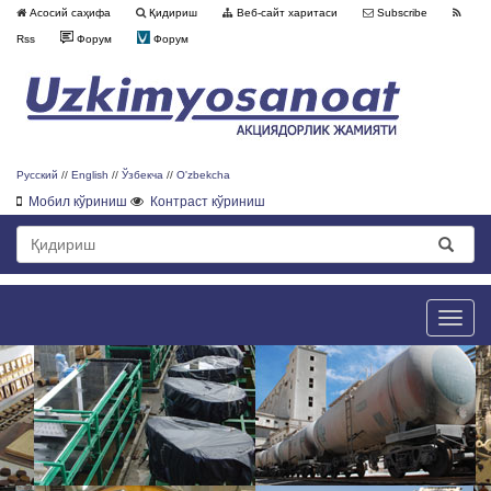
Асосий саҳифа
Қидириш
Веб-сайт харитаси
Subscribe
Rss
Форум
Форум
Русский
//
English
//
Ўзбекча
//
O'zbekcha
Мобил кўриниш
Контраст кўриниш
Toggle
naviga