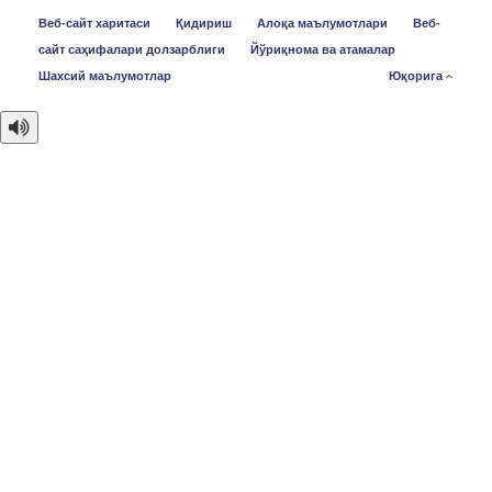
Веб-сайт харитаси
Қидириш
Алоқа маълумотлари
Веб-
сайт саҳифалари долзарблиги
Йўриқнома ва атамалар
Шахсий маълумотлар
Юқорига