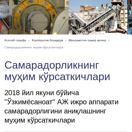
Асосий саҳифа
Корпоратив бошқарув
Маълумотни ошкор қилиш
Самарадорликнинг муҳим кўрсаткичлари
Самарадорликнинг
муҳим кўрсаткичлари
2018 йил якуни бўйича
"Ўзкимёсаноат" АЖ ижро аппарати
самарадорлигини аниқлашнинг
муҳим кўрсаткичлари