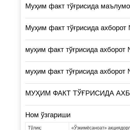
Муҳим факт тўғрисида маълумо
Муҳим факт тўғрисида ахборот 
муҳим факт тўғрисида ахборот №
муҳим факт тўғрисида ахборот №
МУҲИМ ФАКТ ТЎҒРИСИДА АХБО
Ном ўзгариши
Тўлиқ:
«Ўзкимёсаноат» акциядор