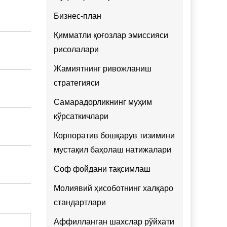
Бизнес-план
Қимматли қоғозлар эмиссияси
рисолалари
Жамиятнинг ривожланиш
стратегияси
Самарадорликнинг муҳим
кўрсаткичлари
Корпоратив бошқарув тизимини
мустақил баҳолаш натижалари
Соф фойдани тақсимлаш
Молиявий ҳисоботнинг халқаро
стандартлари
Аффилланган шахслар рўйхати