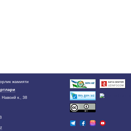
дорлик жамияти
ртлари
. Навоий к., 38
8
z