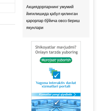
Акциядорларнинг умумий
йиғилишида қабул қилинган
қарорлар бўйича овоз бериш
якунлари