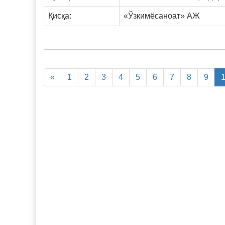
Қисқа:
«Ўзкимёсаноат» АЖ
«
1
2
3
4
5
6
7
8
9