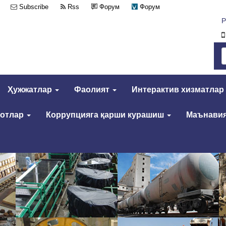
Subscribe
Rss
Форум
Форум
Р
Ҳужжатлар
Фаолият
Интерактив хизматлар
мотлар
Коррупцияга қарши курашиш
Маънавия