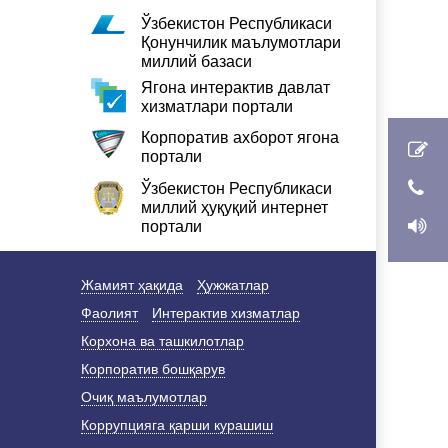
Ўзбекистон Республикаси
Қонунчилик маълумотлари
миллий базаси
Ягона интерактив давлат
хизматлари портали
Корпоратив ахборот ягона
портали
Ўзбекистон Республикаси
миллий ҳуқуқий интернет
портали
Жамият ҳақида
Ҳужжатлар
Фаолият
Интерактив хизматлар
Корхона ва ташкилотлар
Корпоратив бошқарув
Очиқ маълумотлар
Коррупцияга қарши курашиш