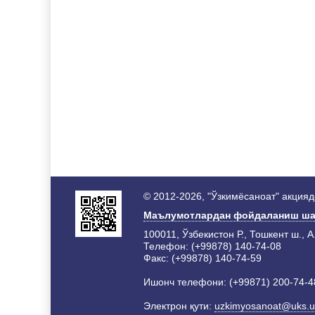
© 2012-2026, "Ўзкимёсаноат" акция
Маълумотлардан фойдаланиш ша
100011, Ўзбекистон Р., Тошкент ш., А
Телефон: (+99878) 140-74-08
Факс: (+99878) 140-74-59
Ишонч телефони: (+99871) 200-74-4
Электрон қути:
uzkimyosanoat@uks.u