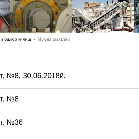
и ошкор қилиш
Муҳим фактлар
, №8, 30.06.2018й.
т, №8
т, №36