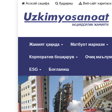
Асосий саҳифа
Қидириш
Веб-сайт харитаси
Жамият ҳақида
Матбуот маркази
Корпоратив бошқарув
Очиқ маълу
ESG
Боғланиш