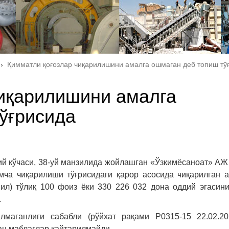
Қимматли қоғозлар чиқарилишини амалга ошмаган деб топиш тў
чиқарилишини амалга
ўғрисида
ий кўчаси, 38-уй манзилида жойлашган «Ўзкимёсаноат» А
мча чиқарилиши тўғрисидаги қарор асосида чиқарилган 
йил) тўлиқ 100 фоиз ёки 330 226 032 дона оддий эгасин
.
маганлиги сабабли (рўйхат рақами Р0315-15 22.02.20
ан маблағлар қайтарилмайди.