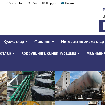
Subscribe
Rss
Форум
Форум
Р
Ҳужжатлар
Фаолият
Интерактив хизматлар
мотлар
Коррупцияга қарши курашиш
Маънавия