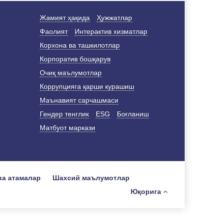
Жамият ҳақида
Ҳужжатлар
Фаолият
Интерактив хизматлар
Корхона ва ташкилотлар
Корпоратив бошқарув
Очиқ маълумотлар
Коррупцияга қарши курашиш
Маънавият сарчашмаси
Гендер тенглик
ESG
Боғланиш
Матбуот маркази
ва атамалар
Шахсий маълумотлар
Юқорига