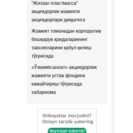
“Жиззах пластмасса”
акциядорлик жамияти
акциядорлари диққатига
Жамият томонидан корпоратив
бошқарув қоидаларининг
тавсияларини қабул қилиш
тўғрисида
«Ўзкимёсаноат» акциядорлик
жамияти устав фондини
камайтириш тўғрисида
хабарнома