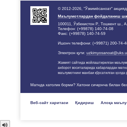
© 2012-2026, "Ўзкимёсаноат" акция
Маълумотлардан фойдаланиш ша
100011, Ўзбекистон Р., Тошкент ш., А
Телефон: (+99878) 140-74-08
Факс: (+99878) 140-74-59
Ишонч телефони: (+99871) 200-74-4
Электрон қути:
uzkimyosanoat@uks.u
Жамият сайтида жойлаштирилган маълум
ахборот воситаларида хабарлардан матн
маълумотнинг манбаи кўрсатилган ҳолда р
Матнда хатолик борми? Хатони сичқонча билан бе
Веб-сайт харитаси
Қидириш
Алоқа маъл