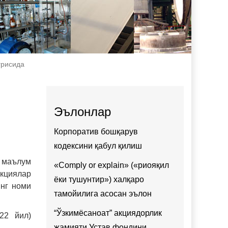
ғрисида
Эълонлар
Корпоратив бошқарув
кодексини қабул қилиш
Ж маълум
«Comply or explain» («риояқил
акциялар
ёки тушунтир») халқаро
инг номи
тамойилига асосан эълон
“Ўзкимёсаноат” акциядорлик
22 йил)
жамияти Устав фондини