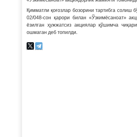
Қимматли қоғозлар бозорини тартибга солиш б
02/048-сон қарори билан «Ўзкимёсаноат» ак
ёзилган ҳужжатсиз акциялар қўшимча чиқари
ошмаган деб топилди.