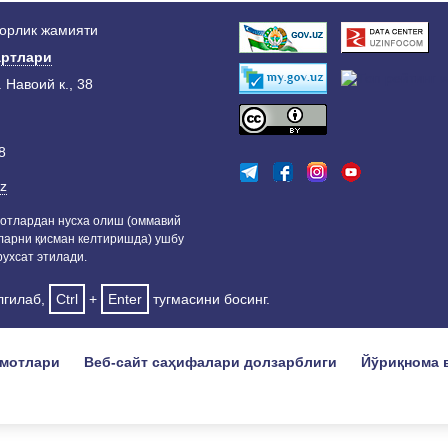
дорлик жамияти
ртлари
. Навоий к., 38
8
z
отлардан нусха олиш (оммавий
ларни қисман келтиришда) ушбу
ухсат этилади.
лгилаб,
Ctrl
+
Enter
тугмасини босинг.
умотлари
Веб-сайт саҳифалари долзарблиги
Йўриқнома 