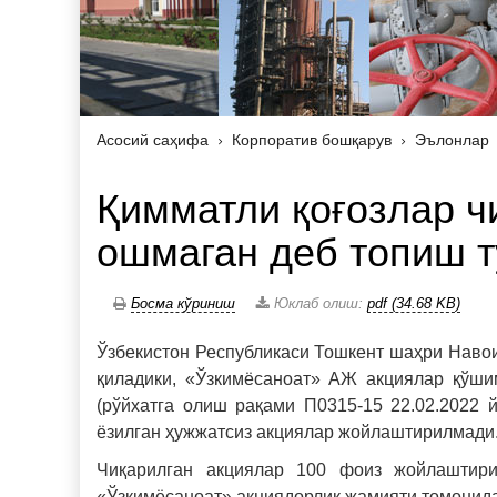
Асосий саҳифа
Корпоратив бошқарув
Эълонлар
Қимматли қоғозлар 
ошмаган деб топиш т
Босма кўриниш
Юклаб олиш:
pdf (34.68 KB)
Ўзбекистон Республикаси Тошкент шаҳри Наво
қиладики, «Ўзкимёсаноат» АЖ акциялар қўши
(рўйхатга олиш рақами П0315-15 22.02.2022 
ёзилган ҳужжатсиз акциялар жойлаштирилмади
Чиқарилган акциялар 100 фоиз жойлаштирил
«Ўзкимёсаноат» акциядорлик жамияти томонид