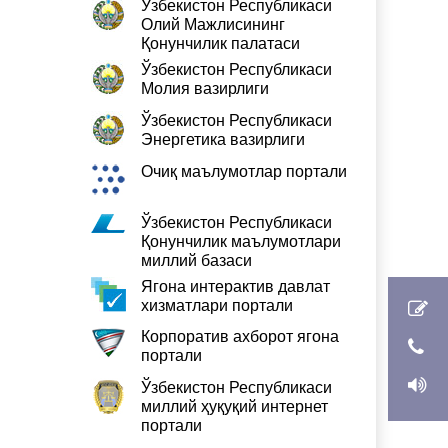
Ўзбекистон Республикаси
Олий Мажлисининг
Қонунчилик палатаси
Ўзбекистон Республикаси
Молия вазирлиги
Ўзбекистон Республикаси
Энергетика вазирлиги
Очиқ маълумотлар портали
Ўзбекистон Республикаси
Қонунчилик маълумотлари
миллий базаси
Ягона интерактив давлат
хизматлари портали
Корпоратив ахборот ягона
портали
Ўзбекистон Республикаси
миллий ҳуқуқий интернет
портали