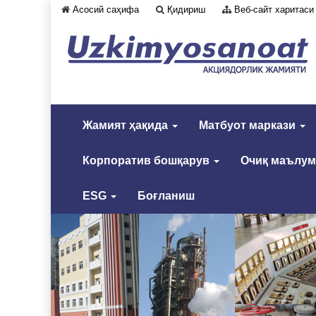
Асосий саҳифа
Қидириш
Веб-сайт харитаси
Жамият ҳақида
Матбуот маркази
Корпоратив бошқарув
Очиқ маълу
ESG
Боғланиш