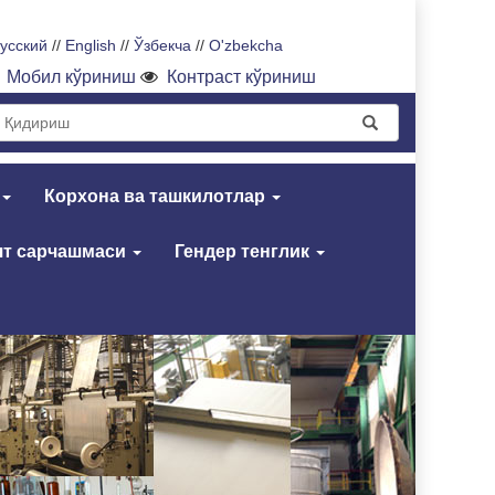
усский
//
English
//
Ўзбекча
//
O'zbekcha
Мобил кўриниш
Контраст кўриниш
Корхона ва ташкилотлар
т сарчашмаси
Гендер тенглик