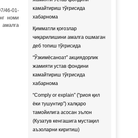
камайтириш тўғрисида
7/46-01-
хабарнома
инг номи
 амалга
Қимматли қоғозлар
чиқарилишини амалга ошмаган
деб топиш тўғрисида
“Ўзкимёсаноат” акциядорлик
жамияти устав фондини
камайтириш тўғрисида
хабарнома
“Comply or explain” (“риоя қил
ёки тушунтир”) халқаро
тамойилига асосан эълон
(Кузатув кенгашига мустақил
аъзоларни киритиш)