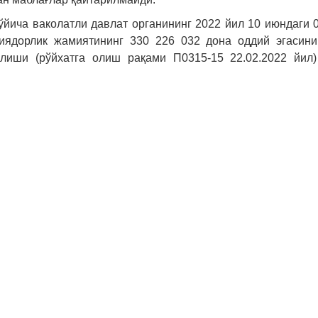
ўйича ваколатли давлат органининг 2022 йил 10 июндаги 0
циядорлик жамиятининг 330 226 032 дона оддий эгасин
лиши (рўйхатга олиш рақами П0315-15 22.02.2022 йил)