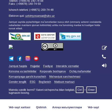
Telefon: (+99878) 140-74-08
Faks: (+99878) 140-74-59
Ishonch telefoni: (+99871) 200-74-48
Elektron quti:
uzkimyosanoat@uks.uz
Jamiyat saytida joylashtirilgan ma`lumotlardan nusxa olish (ommaviy axborot vositalarida
xabarlardan matnlarni qisman keltirishda) ushbu ma`lumotning manbai ko'rsatilgan holda
ruxsat etiladi.
Jamiyat haqida
Hujjatlar
Faoliyat
Interaktiv xizmatlar
Korxona va tashkilotlar
Korporativ boshqaruv
Ochiq ma'lumotlar
Korrupsiyaga qarshi kurashish
Ma'naviyat sarchashmasi
Gender tenglik
ESG
Bog‘lanish
Matbuot markazi
Matnda xatolik bormi? Xatoni sichqoncha bilan belgilab,
Ctrl
+
Enter
tugmasini bosing.
Veb-sayt xaritasi
Qidirish
Алоқа маълумотлари
Veb-sayt