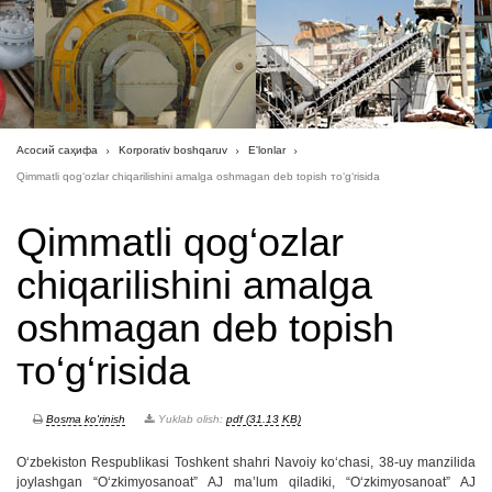
Асосий саҳифа
Korporativ boshqaruv
E'lonlar
Qimmatli qog‘ozlar chiqarilishini amalga oshmagan deb topish тo‘g‘risida
Qimmatli qog‘ozlar
chiqarilishini amalga
oshmagan deb topish
тo‘g‘risida
Bosma ko'rinish
Yuklab olish:
pdf (31.13 KB)
O‘zbekiston Respublikasi Toshkent shahri Navoiy ko‘chasi, 38-uy manzilida
joylashgan “O‘zkimyosanoat” AJ ma’lum qiladiki, “O‘zkimyosanoat” AJ