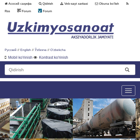
Асосий саҳифа
Qidirish
Veb-sayt xaritasi
Obuna bo'lish
Rss
Forum
Forum
Русский
//
English
//
Ўзбекча
//
O'zbekcha
Mobil ko'rinish
Kontrast ko'rinish
Toggle
naviga