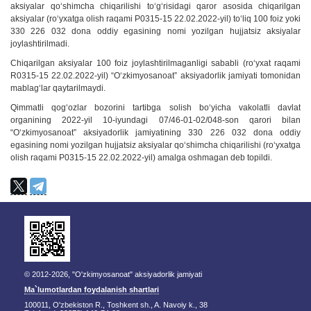
aksiyalar qo‘shimcha chiqarilishi to‘g‘risidagi qaror asosida chiqarilgan
aksiyalar (ro‘yxatga olish raqami P0315-15 22.02.2022-yil) toʻliq 100 foiz yoki
330 226 032 dona oddiy egasining nomi yozilgan hujjatsiz aksiyalar
joylashtirilmadi.
Chiqarilgan aksiyalar 100 foiz joylashtirilmaganligi sababli (ro‘yxat raqami
R0315-15 22.02.2022-yil) “O‘zkimyosanoat” aksiyadorlik jamiyati tomonidan
mablag‘lar qaytarilmaydi.
Qimmatli qog‘ozlar bozorini tartibga solish bo‘yicha vakolatli davlat
organining 2022-yil 10-iyundagi 07/46-01-02/048-son qarori bilan
“O‘zkimyosanoat” aksiyadorlik jamiyatining 330 226 032 dona oddiy
egasining nomi yozilgan hujjatsiz aksiyalar qo‘shimcha chiqarilishi (ro‘yxatga
olish raqami P0315-15 22.02.2022-yil) amalga oshmagan deb topildi.
© 2012-2026, "O'zkimyosanoat" aksiyadorlik jamiyati
Ma`lumotlardan foydalanish shartlari
100011, O'zbekiston R., Toshkent sh., A. Navoiy k., 38