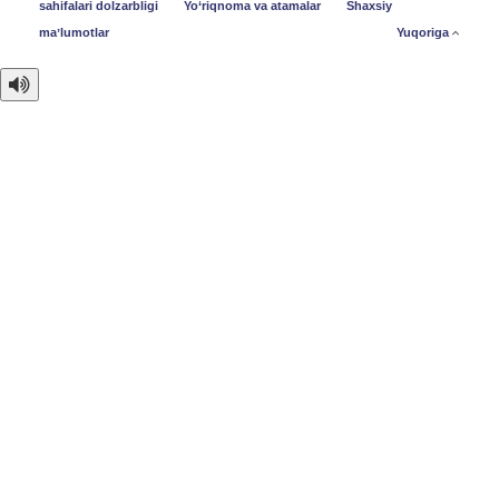
sahifalari dolzarbligi
Yo‘riqnoma va atamalar
Shaxsiy
maʼlumotlar
Yuqoriga