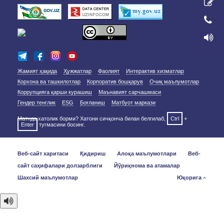
Жамият ҳақида
Ҳужжатлар
Фаолият
Интерактив хизматлар
Корхона ва ташкилотлар
Корпоратив бошқарув
Очиқ маълумотлар
Коррупцияга қарши курашиш
Маънавият сарчашмаси
Гендер тенглик
ESG
Боғланиш
Матбуот маркази
Матнда хатолик борми? Хатони сичқонча билан белгилаб,
Ctrl
+
Enter
тугмасини босинг.
Веб-сайт харитаси
Қидириш
Алоқа маълумотлари
Веб-
сайт саҳифалари долзарблиги
Йўриқнома ва атамалар
Шахсий маълумотлар
Юқорига