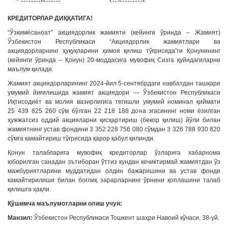
КРEДИТОРЛАР
ДИҚҚАТИГА!
“Ўзкимёсаноат” акциядорлик жамияти (кейинги ўринда – Жамият)
Ўзбекистон Республикаси “Акциядорлик жамиятлари ва
акциядорларнинг ҳуқуқларини ҳимоя қилиш тўғрисида”ги Қонунининг
(кейинги ўринда – Қонун) 20-моддасига мувофиқ Сизга қуйидагиларни
маълум қилади.
Жамият акциядорларининг 2024-йил 5-сентябрдаги навбатдан ташқари
умумий йиғилишида жамият акциядори — Ўзбекистон Республикаси
Иқтисодиёт ва молия вазирлигига тегишли умумий номинал қиймати
25 439 825 260 сўм бўлган 22 218 188 дона эгасининг номи ёзилган
ҳужжатсиз оддий акцияларни қисқартириш (бекор қилиш) йўли билан
жамиятнинг устав фондини 3 352 228 756 080 сўмдан 3 326 788 930 820
сўмга камайтириш тўғрисида қарор қабул қилинди.
Қонун талабларига мувофиқ кредиторлар ўзларига хабарнома
юборилган санадан эътиборан ўттиз кундан кечиктирмай жамиятдан ўз
мажбуриятларини муддатидан олдин бажаришини ва устав фонди
камайтирилиши билан боғлиқ зарарларнинг ўрнини қоплашини талаб
қилишга ҳақли.
Қўшимча маълумотларни олиш учун:
Манзил:
Ўзбекистон Республикаси Тошкент шаҳри Навоий кўчаси, 38-уй.