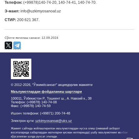
Телефон:
(+99878)140-74-20, 140-74-41, 140-74-70.
Э-маил:
info@uzkimyosanoat.uz
СТИР:
200 621 367.
Сўнгги янгилаш санаси: 12.09.2024
© 2012-2026, "Ўзкимёсаноат" акциядорлик жамияти
Маълумотлардан фойдаланиш шартлари
100011, Ўзбекистон Р., Тошкент ш., А. Навоий к., 38
Телефон: (+99878) 140-74-08
Факс: (+99878) 140-74-59
Ишонч телефони: (+99871) 200-74-48
Электрон қути:
uzkimyosanoat@uks.uz
Жамият сайтида жойлаштирилган маълумотлардан нусха олиш (оммавий ахборот
воситаларида хабарлардан матнларни қисман келтиришда) ушбу маълумотнинг манбаи
кўрсатилган ҳолда рухсат этилади.