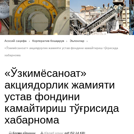
Асосий саҳифа
Корпоратив бошқарув
Эълонлар
«Ўзкимёсаноат» акциядорлик жамияти устав фондини камайтириш тўғрисида
хабарнома
«Ўзкимёсаноат»
акциядорлик жамияти
устав фондини
камайтириш тўғрисида
хабарнома
Босма кўриниш
Юклаб олиш:
pdf (52.14 KB)