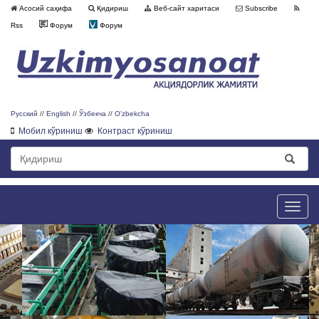
Асосий саҳифа
Қидириш
Веб-сайт харитаси
Subscribe
Rss
Форум
Форум
Русский
//
English
//
Ўзбекча
//
O'zbekcha
Мобил кўриниш
Контраст кўриниш
Toggle
naviga