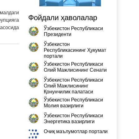
малдаги
Фойдали ҳаволалар
рупцияга
асосида
Ўзбекистон Республикаси
Президенти
Ўзбекистон
Республикасининг Ҳукумат
портали
Ўзбекистон Республикаси
Олий Мажлисининг Сенати
Ўзбекистон Республикаси
Олий Мажлисининг
Қонунчилик палатаси
Ўзбекистон Республикаси
Молия вазирлиги
Ўзбекистон Республикаси
Энергетика вазирлиги
Очиқ маълумотлар портали