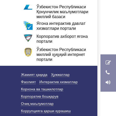
Ўзбекистон Республикаси
Қонунчилик маълумотлари
миллий базаси
Ягона интерактив давлат
хизматлари портали
Корпоратив ахборот ягона
портали
Ўзбекистон Республикаси
миллий ҳуқуқий интернет
портали
Жамият ҳақида
Ҳужжатлар
Фаолият
Интерактив хизматлар
Корхона ва ташкилотлар
Корпоратив бошқарув
Очиқ маълумотлар
Коррупцияга қарши курашиш