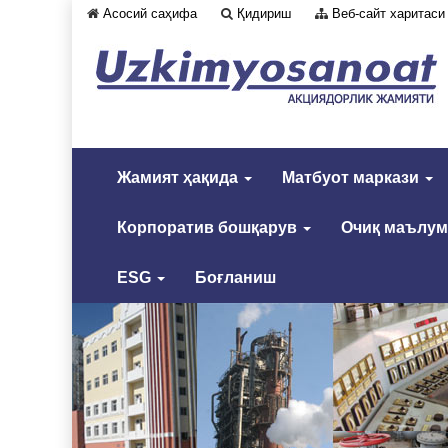
Асосий саҳифа
Қидириш
Веб-сайт харитаси
Жамият ҳақида
Матбуот маркази
Корпоратив бошқарув
Очиқ маълу
ESG
Боғланиш