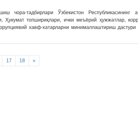
иш чора-тадбирлари Ўзбекистон Республикасининг а
и, Ҳукумат топшириқлари, ички меъёрий ҳужжатлар, кор
ррупциявий хавф-хатарларни минималлаштириш дастури 
17
18
»