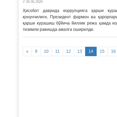
// 30.06.2026
Ҳисобот даврида коррупцияга қарши кураш
қонунчилиги, Президент фармон ва қарорлар
қарши курашиш бўйича йиллик режа ҳамда ко
тизимли равишда амалга оширилди.
«
9
10
11
12
13
14
15
16