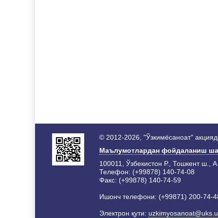
© 2012-2026, "Ўзкимёсаноат" акция
Маълумотлардан фойдаланиш ша
100011, Ўзбекистон Р., Тошкент ш., А
Телефон: (+99878) 140-74-08
Факс: (+99878) 140-74-59
Ишонч телефони: (+99871) 200-74-4
Электрон қути:
uzkimyosanoat@uks.u