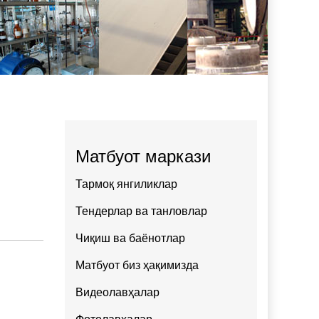
Матбуот маркази
Тармоқ янгиликлар
Тендерлар ва танловлар
Чиқиш ва баёнотлар
Матбуот биз ҳақимизда
Видеолавҳалар