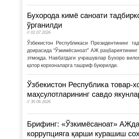
Бухорода кимё саноати тадбир
ўрганилди
// 01.07.2026
Ўзбекистон Республикаси Президентининг тад
доирасида “Ўзкимёсаноат” АЖ раҳбариятининг
этмоқда. Навбатдаги учрашувлар Бухоро вило
қатор корхоналарга ташриф буюрилди.
Ўзбекистон Республика товар-х
маҳсулотларининг савдо якунлар
// 30.06.2026
Брифинг: «Ўзкимёсаноат» АЖда
коррупцияга қарши курашиш со