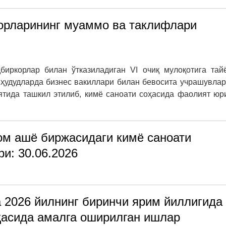
корларининг муаммо ва таклифлари
биркорлар билан ўтказиладиган VI очиқ мулоқотига тай
 ҳудудларда бизнес вакиллари билан бевосита учрашувла
ятида ташкил этилиб, кимё саноати соҳасида фаолият юр
ом ашё биржасидаги кимё саноати
и: 30.06.2026
 2026 йилнинг биринчи ярим йиллигида
ҳасида амалга оширилган ишлар