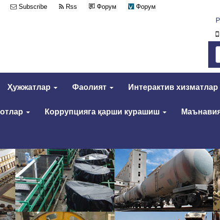
Subscribe
Rss
Форум
Форум
Р
Ҳужжатлар
Фаолият
Интерактив хизматлар
мотлар
Коррупцияга қарши курашиш
Маънавия