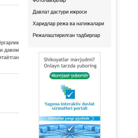
Фотолавҳалар
Давлат дастури ижроси
Харидлар режа ва натижалари
Режалаштирилган тадбирлар
ёргарлик
ри давом
итаётган