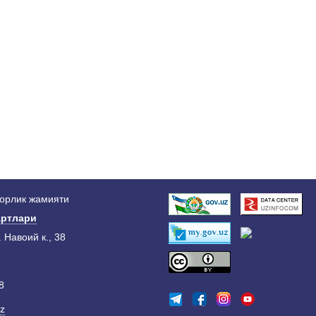
дорлик жамияти
ртлари
. Навоий к., 38
8
z