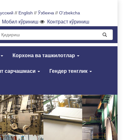
усский
//
English
//
Ўзбекча
//
O'zbekcha
Мобил кўриниш
Контраст кўриниш
Корхона ва ташкилотлар
т сарчашмаси
Гендер тенглик