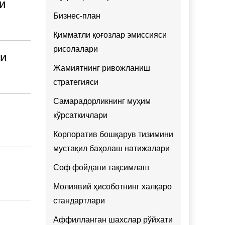
и
Бизнес-план
Қимматли қоғозлар эмиссияси
рисолалари
ри
Жамиятнинг ривожланиш
стратегияси
Самарадорликнинг муҳим
кўрсаткичлари
Корпоратив бошқарув тизимини
мустақил баҳолаш натижалари
Соф фойдани тақсимлаш
Молиявий ҳисоботнинг халқаро
стандартлари
Аффилланган шахслар рўйхати