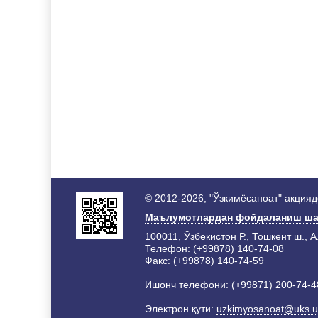
© 2012-2026, "Ўзкимёсаноат" акция
Маълумотлардан фойдаланиш ша
100011, Ўзбекистон Р., Тошкент ш., А
Телефон: (+99878) 140-74-08
Факс: (+99878) 140-74-59
Ишонч телефони: (+99871) 200-74-4
Электрон қути:
uzkimyosanoat@uks.u