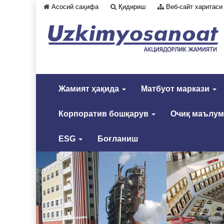
Асосий саҳифа
Қидириш
Веб-сайт харитаси
Жамият ҳақида
Матбуот маркази
Корпоратив бошқарув
Очиқ маълу
ESG
Боғланиш