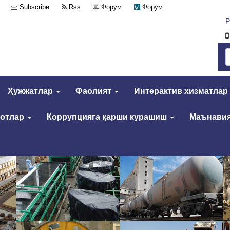
Subscribe
Rss
Форум
Форум
Р
Ҳужжатлар
Фаолият
Интерактив хизматлар
мотлар
Коррупцияга қарши курашиш
Маънавия