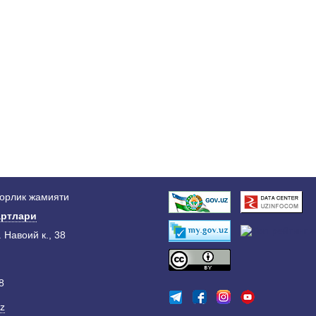
дорлик жамияти
ртлари
. Навоий к., 38
8
z