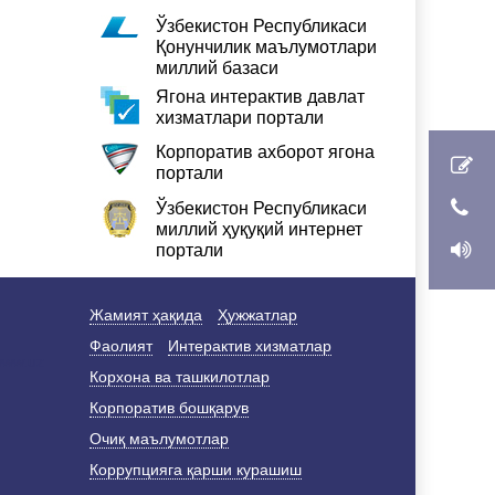
Ўзбекистон Республикаси
Қонунчилик маълумотлари
миллий базаси
Ягона интерактив давлат
хизматлари портали
Корпоратив ахборот ягона
портали
Ўзбекистон Республикаси
миллий ҳуқуқий интернет
портали
Жамият ҳақида
Ҳужжатлар
Фаолият
Интерактив хизматлар
Корхона ва ташкилотлар
Корпоратив бошқарув
Очиқ маълумотлар
Коррупцияга қарши курашиш