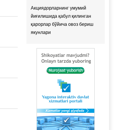
Акциядорларнинг умумий
йиғилишида қабул қилинган
қарорлар бўйича овоз бериш
якунлари