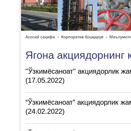
Асосий саҳифа
Корпоратив бошқарув
Маълумотн
Ягона акциядорнинг 
"Ўзкимёсаноат" акциядорлик жа
(17.05.2022)
“Ўзкимёсаноат” акциядорлик жа
(24.02.2022)