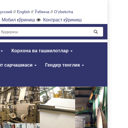
усский
//
English
//
Ўзбекча
//
O'zbekcha
Мобил кўриниш
Контраст кўриниш
Корхона ва ташкилотлар
т сарчашмаси
Гендер тенглик