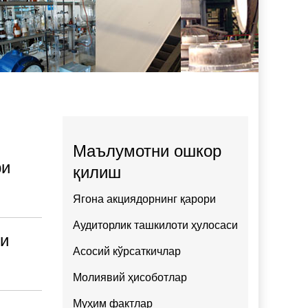
Маълумотни ошкор
ри
қилиш
Ягона акциядорнинг қарори
Аудиторлик ташкилоти ҳулосаси
ри
Асосий кўрсаткичлар
Молиявий ҳисоботлар
Муҳим фактлар