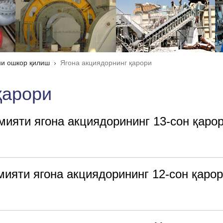
и ошкор қилиш
Ягона акциядорнинг қарори
қарори
мияти ягона акциядорининг 13-сон қаро
мияти ягона акциядорининг 12-сон қаро