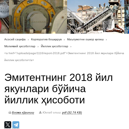
Асосий саҳифа
Корпоратив бошқарув
Маълумотни ошкор қилиш
Молиявий ҳисоботлар
Йиллик ҳисоботлар
<a href="/uploads/page/1116/report-2018.pdf">Эмитентнинг 2018 йил якунлари бўйича
йиллик ҳисоботи</a>
Эмитентнинг 2018 йил
якунлари бўйича
йиллик ҳисоботи
Босма кўриниш
Юклаб олиш:
pdf (32.74 KB)