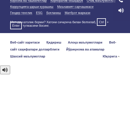
Корхона ва ташкилотлар
Корпоратив бошқарув
Очиқ маълумотлар
Коррупцияга қарши курашиш
Маънавият сарчашмаси
Гендер тенглик
ESG
Боғланиш
Матбуот маркази
Матнда хатолик борми? Хатони сичқонча билан белгилаб,
Ctrl
+
Enter
тугмасини босинг.
Веб-сайт харитаси
Қидириш
Алоқа маълумотлари
Веб-
сайт саҳифалари долзарблиги
Йўриқнома ва атамалар
Шахсий маълумотлар
Юқорига