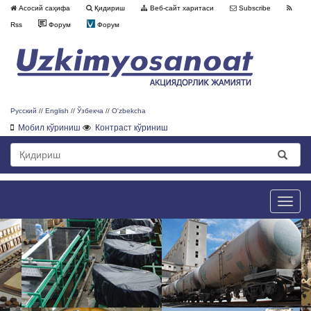
Асосий саҳифа
Қидириш
Веб-сайт харитаси
Subscribe
Rss
Форум
Форум
Русский
//
English
//
Ўзбекча
//
O'zbekcha
Мобил кўриниш
Контраст кўриниш
Toggle
naviga