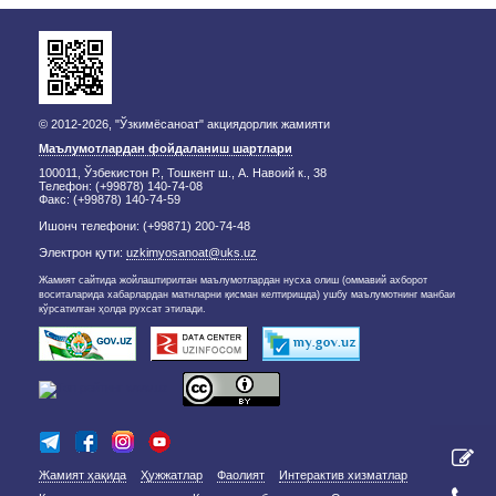
© 2012-2026, "Ўзкимёсаноат" акциядорлик жамияти
Маълумотлардан фойдаланиш шартлари
100011, Ўзбекистон Р., Тошкент ш., А. Навоий к., 38
Телефон: (+99878) 140-74-08
Факс: (+99878) 140-74-59
Ишонч телефони: (+99871) 200-74-48
Электрон қути:
uzkimyosanoat@uks.uz
Жамият сайтида жойлаштирилган маълумотлардан нусха олиш (оммавий ахборот
воситаларида хабарлардан матнларни қисман келтиришда) ушбу маълумотнинг манбаи
кўрсатилган ҳолда рухсат этилади.
Жамият ҳақида
Ҳужжатлар
Фаолият
Интерактив хизматлар