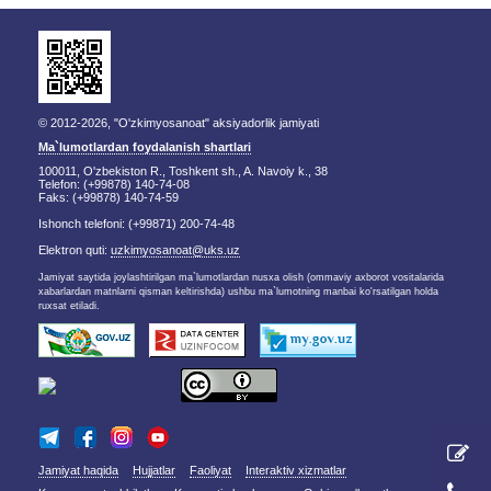
© 2012-2026, "O'zkimyosanoat" aksiyadorlik jamiyati
Ma`lumotlardan foydalanish shartlari
100011, O'zbekiston R., Toshkent sh., A. Navoiy k., 38
Telefon: (+99878) 140-74-08
Faks: (+99878) 140-74-59
Ishonch telefoni: (+99871) 200-74-48
Elektron quti:
uzkimyosanoat@uks.uz
Jamiyat saytida joylashtirilgan ma`lumotlardan nusxa olish (ommaviy axborot vositalarida
xabarlardan matnlarni qisman keltirishda) ushbu ma`lumotning manbai ko'rsatilgan holda
ruxsat etiladi.
Jamiyat haqida
Hujjatlar
Faoliyat
Interaktiv xizmatlar