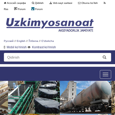
Асосий саҳифа
Qidirish
Veb-sayt xaritasi
Obuna bo'lish
Rss
Forum
Forum
Русский
//
English
//
Ўзбекча
//
O'zbekcha
Mobil ko'rinish
Kontrast ko'rinish
Toggle
naviga