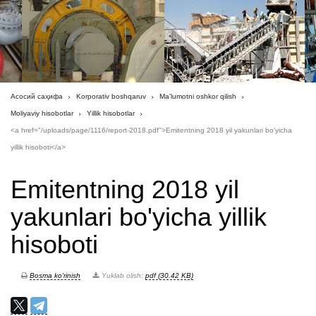
Асосий саҳифа
Korporativ boshqaruv
Ma'lumotni oshkor qilish
Moliyaviy hisobotlar
Yillik hisobotlar
<a href="/uploads/page/1116/report-2018.pdf">Emitentning 2018 yil yakunlari bo'yicha
yillik hisoboti</a>
Emitentning 2018 yil
yakunlari bo'yicha yillik
hisoboti
Bosma ko'rinish
Yuklab olish:
pdf (30.42 KB)