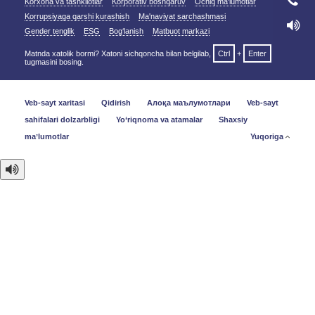
Korxona va tashkilotlar
Korporativ boshqaruv
Ochiq ma'lumotlar
Korrupsiyaga qarshi kurashish
Ma'naviyat sarchashmasi
Gender tenglik
ESG
Bog‘lanish
Matbuot markazi
Matnda xatolik bormi? Xatoni sichqoncha bilan belgilab,
Ctrl
+
Enter
tugmasini bosing.
Veb-sayt xaritasi
Qidirish
Алоқа маълумотлари
Veb-sayt
sahifalari dolzarbligi
Yo‘riqnoma va atamalar
Shaxsiy
maʼlumotlar
Yuqoriga