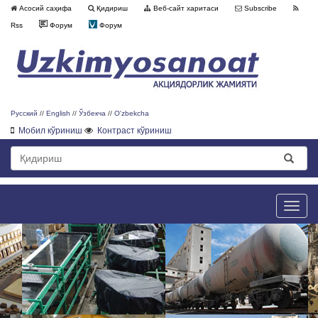
Асосий саҳифа
Қидириш
Веб-сайт харитаси
Subscribe
Rss
Форум
Форум
Русский
//
English
//
Ўзбекча
//
O'zbekcha
Мобил кўриниш
Контраст кўриниш
Toggle
naviga