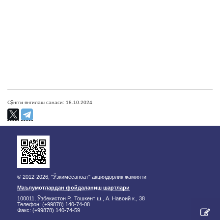
Сўнгги янгилаш санаси: 18.10.2024
© 2012-2026, "Ўзкимёсаноат" акциядорлик жамияти
Маълумотлардан фойдаланиш шартлари
100011, Ўзбекистон Р., Тошкент ш., А. Навоий к., 38
Телефон: (+99878) 140-74-08
Факс: (+99878) 140-74-59