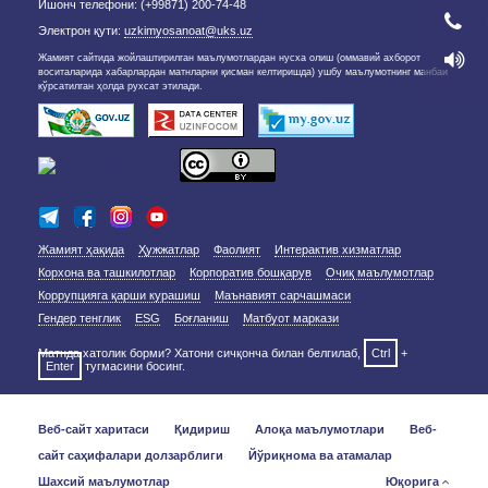
Ишонч телефони: (+99871) 200-74-48
Электрон қути:
uzkimyosanoat@uks.uz
Жамият сайтида жойлаштирилган маълумотлардан нусха олиш (оммавий ахборот
воситаларида хабарлардан матнларни қисман келтиришда) ушбу маълумотнинг манбаи
кўрсатилган ҳолда рухсат этилади.
Жамият ҳақида
Ҳужжатлар
Фаолият
Интерактив хизматлар
Корхона ва ташкилотлар
Корпоратив бошқарув
Очиқ маълумотлар
Коррупцияга қарши курашиш
Маънавият сарчашмаси
Гендер тенглик
ESG
Боғланиш
Матбуот маркази
Матнда хатолик борми? Хатони сичқонча билан белгилаб,
Ctrl
+
Enter
тугмасини босинг.
Веб-сайт харитаси
Қидириш
Алоқа маълумотлари
Веб-
сайт саҳифалари долзарблиги
Йўриқнома ва атамалар
Шахсий маълумотлар
Юқорига