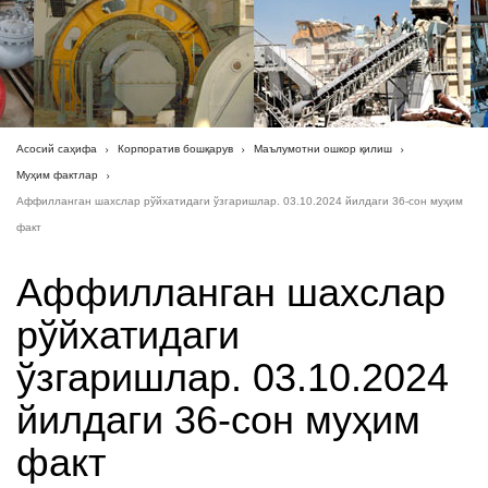
Асосий саҳифа
Корпоратив бошқарув
Маълумотни ошкор қилиш
Муҳим фактлар
Аффилланган шахслар рўйхатидаги ўзгаришлар. 03.10.2024 йилдаги 36-сон муҳим
факт
Аффилланган шахслар
рўйхатидаги
ўзгаришлар. 03.10.2024
йилдаги 36-сон муҳим
факт