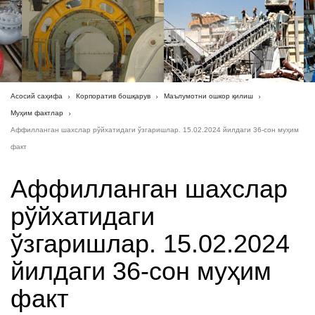
Асосий саҳифа
Корпоратив бошқарув
Маълумотни ошкор қилиш
Муҳим фактлар
Аффилланган шахслар рўйхатидаги ўзгаришлар. 15.02.2024 йилдаги 36-сон муҳим
факт
Аффилланган шахслар
рўйхатидаги
ўзгаришлар. 15.02.2024
йилдаги 36-сон муҳим
факт