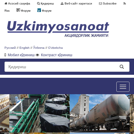
Асосий саҳифа
Қидириш
Веб-сайт харитаси
Subscribe
Rss
Форум
Форум
Русский
//
English
//
Ўзбекча
//
O'zbekcha
Мобил кўриниш
Контраст кўриниш
Toggle
naviga