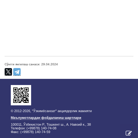
Сўнгги янгилаш санаси: 29.04.2024
© 2012-2026, "Ўзкимёсаноат" акциядорлик жамияти
Маълумотлардан фойдаланиш шартлари
100011, Ўзбекистон Р., Тошкент ш., А. Навоий к., 38
Телефон: (+99878) 140-74-08
Факс: (+99878) 140-74-59