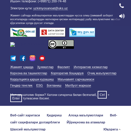
Ишонч телефони: (+99871) 200-74-48
Электрон қути:
uzkimyosanoat@uks.uz
Жамият сайтида жойлаштирилган маълумотлардан нусха олиш (оммавий ахборот
воситаларида хабарлардан матнларни қисман келтиришда) ушбу маълумотнинг манбаи
кўрсатилган ҳолда рухсат этилади.
Жамият ҳақида
Ҳужжатлар
Фаолият
Интерактив хизматлар
Корхона ва ташкилотлар
Корпоратив бошқарув
Очиқ маълумотлар
Коррупцияга қарши курашиш
Маънавият сарчашмаси
Гендер тенглик
ESG
Боғланиш
Матбуот маркази
Матнда хатолик борми? Хатони сичқонча билан белгилаб,
Ctrl
+
Enter
тугмасини босинг.
Веб-сайт харитаси
Қидириш
Алоқа маълумотлари
Веб-
сайт саҳифалари долзарблиги
Йўриқнома ва атамалар
Шахсий маълумотлар
Юқорига