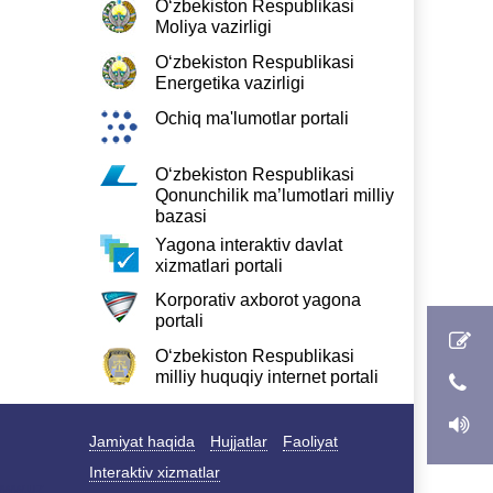
O‘zbekiston Respublikasi
Moliya vazirligi
O‘zbekiston Respublikasi
Energetika vazirligi
Ochiq ma'lumotlar portali
O‘zbekiston Respublikasi
Qonunchilik ma’lumotlari milliy
bazasi
Yagona interaktiv davlat
xizmatlari portali
Korporativ axborot yagona
portali
O‘zbekiston Respublikasi
milliy huquqiy internet portali
Jamiyat haqida
Hujjatlar
Faoliyat
Interaktiv xizmatlar