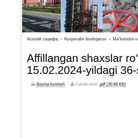
Асосий саҳифа
Korporativ boshqaruv
Ma'lumotni o
Affillangan shaxslar ro‘
15.02.2024-yildagi 36
Bosma ko'rinish
Yuklab olish:
pdf (30.95 KB)