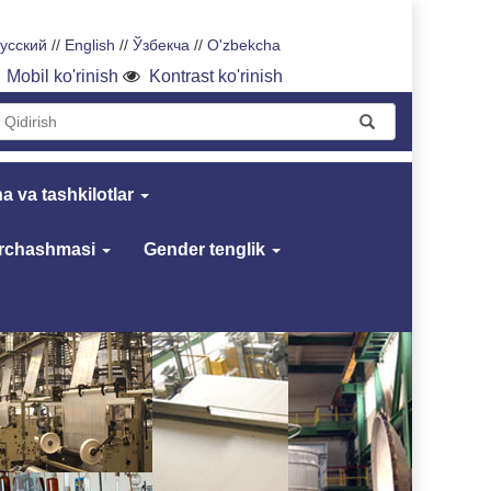
усский
//
English
//
Ўзбекча
//
O'zbekcha
Mobil ko'rinish
Kontrast ko'rinish
a va tashkilotlar
archashmasi
Gender tenglik