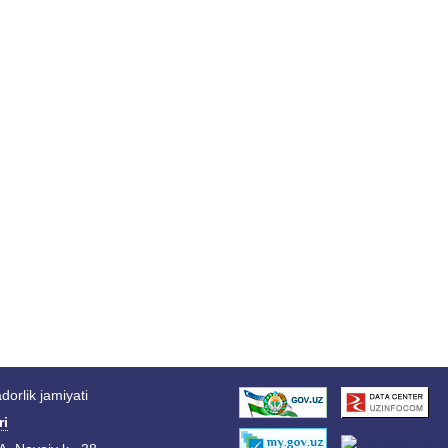
orlik jamiyati
ri