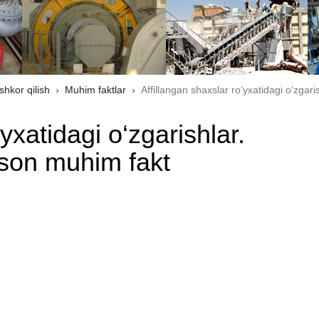
shkor qilish
Muhim faktlar
Affillangan shaxslar ro‘yxatidagi o‘zgar
yxatidagi o‘zgarishlar.
-son muhim fakt