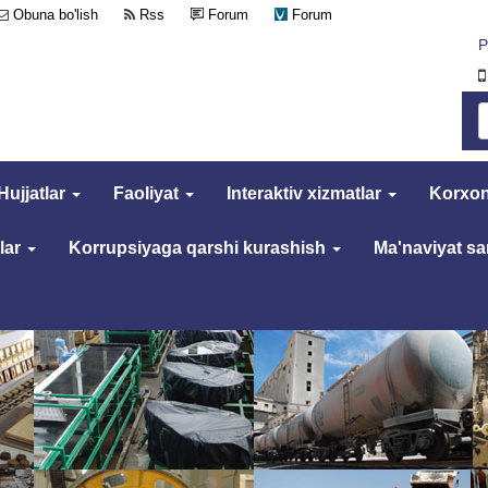
Obuna bo'lish
Rss
Forum
Forum
Р
Hujjatlar
Faoliyat
Interaktiv xizmatlar
Korxon
lar
Korrupsiyaga qarshi kurashish
Ma'naviyat s