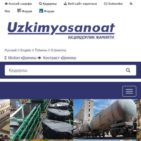
Асосий саҳифа
Қидириш
Веб-сайт харитаси
Subscribe
Rss
Форум
Форум
Русский
//
English
//
Ўзбекча
//
O'zbekcha
Мобил кўриниш
Контраст кўриниш
Toggle
naviga