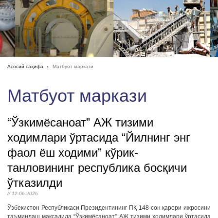
Асосий саҳифа
Матбуот маркази
Матбуот маркази
“Ўзкимёсаноат” АЖ тизими
ходимлари ўртасида “Йилнинг энг
фаол ёш ходими” кўрик-
танловининг республика босқичи
ўтказилди
// 12.06.2026
Ўзбекистон Республикаси Президентининг ПҚ-148-сон қарори ижросини
таъминлаш мақсадида “Ўзкимёсаноат” АЖ тизими ходимлари ўртасида