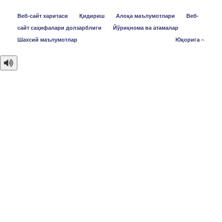
Веб-сайт харитаси
Қидириш
Алоқа маълумотлари
Веб-
сайт саҳифалари долзарблиги
Йўриқнома ва атамалар
Шахсий маълумотлар
Юқорига