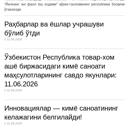
“Йилнинг энг фаол ёш ходими” кўрик-танловининг республика босқичи
ўтказилди.
Раҳбарлар ва ёшлар учрашуви
бўлиб ўтди
// 11.06.2026
Ўзбекистон Республика товар-хом
ашё биржасидаги кимё саноати
маҳсулотларининг савдо якунлари:
11.06.2026
// 11.06.2026
Инновациялар — кимё саноатининг
келажагини белгилайди!
// 11.06.2026