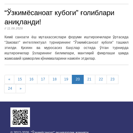
“Ўзкимёсаноат кубоги” ғолиблари
аниқланди!
// 11.06.2026
Кимё саноати ёш мутахассислари форуми иштирокчилари ўртасида
“Заковат” интеллектуал турнирининг “Ўзкимёсаноат кубоги” ташкил
этилди. Қизғин ва муросасиз баҳслар остида ўтган турнирда
иштирокчилар ўзларининг билимлари, мантиқий фикрлаши ҳамда
жамоавий ҳамкорлик кўникмаларини намоён этдилар.
«
15
16
17
18
19
20
21
22
23
24
»
© 2012-2026, "Ўзкимёсаноат" акциядорлик жамияти