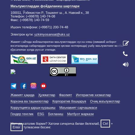
Маълумотлардан фойдаланиш шартлари
100011, Ўзбекистон Р., Тошкент ш., А. Навоий к., 38
Телефон: (+99878) 140-74-08
Факс: (+99878) 140-74-59
Ишонч телефони: (+99871) 200-74-48
Электрон қути:
uzkimyosanoat@uks.uz
Жамият сайтида жойлаштирилган маълумотлардан нусха олиш (оммавий ахборот
воситаларида хабарлардан матнларни қисман келтиришда) ушбу маълумотнинг манбаи
кўрсатилган ҳолда рухсат этилади.
Жамият ҳақида
Ҳужжатлар
Фаолият
Интерактив хизматлар
Корхона ва ташкилотлар
Корпоратив бошқарув
Очиқ маълумотлар
Коррупцияга қарши курашиш
Маънавият сарчашмаси
Гендер тенглик
ESG
Боғланиш
Матбуот маркази
Матнда хатолик борми? Хатони сичқонча билан белгилаб,
Ctrl
+
Enter
тугмасини босинг.