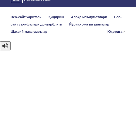
Веб-сайт харитаси
Қидириш
Алоқа маълумотлари
Веб-
сайт саҳифалари долзарблиги
Йўриқнома ва атамалар
Шахсий маълумотлар
Юқорига