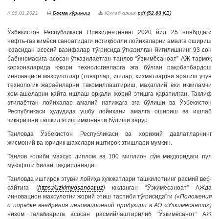
// 08.01.2021
Босма кўриниш
Юклаб олиш:
pdf (52.68 KB)
Ўзбекистон Республикаси Президентининг 2020 йил 25 ноябрдаги
нефть-газ кимёси саноатидаги истиқболли лойиҳаларни амалга ошириш
юзасидан асосий вазифалар тўғрисида ўтказилган йиғилишнинг 93-сон
баённомасига асосан ўтказилаётган танлов “Ўзкимёсаноат” АЖ тармоқ
корхоналарида юқори технологияларга эга бўлган рақобатбардош
инновацион маҳсулотлар (товарлар, ишлар, хизматлар)ни яратиш учун
технологик жараёнларни такомиллаштириш, маҳаллий ёки иккиламчи
хом-ашёларни қайта ишлаш орқали жорий этишга қаратилган. Таклиф
этилаётган лойиҳалар амалий натижага эга бўлиши ва Ўзбекистон
Республикаси ҳудудида ушбу лойиҳани амалга ошириш ва ишлаб
чиқаришни ташкил этиш имконияти бўлиши зарур.
Танловда Ўзбекистон Республикаси ва хорижий давлатларнинг
жисмоний ва юридик шахслари иштирок этишлари мумкин.
Танлов ғолиби махсус диплом ва 100 миллион сўм миқдоридаги пул
мукофоти билан тақдирланади.
Танловда иштирок этувчи лойиҳа хужжатлари ташкилотнинг расмий веб-
сайтига (
https://uzkimyosanoat.uz
)
юкланган “Ўзкимёсаноат” АЖда
инновацион маҳсулотни жорий этиш тартиби тўғрисида”ги
(
«Положения
о порядке внедрения инновационной продукции в АО «Узкимёсанот»
)
низом талабларига асосан расмийлаштирилиб “Ўзкимёсанот” АЖ