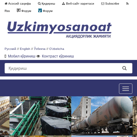
Асосий саҳифа
Қидириш
Веб-сайт харитаси
Subscribe
Rss
Форум
Форум
Русский
//
English
//
Ўзбекча
//
O'zbekcha
Мобил кўриниш
Контраст кўриниш
Toggle
naviga