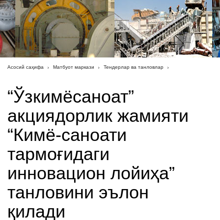
Асосий саҳифа
Матбуот маркази
Тендерлар ва танловлар
“Ўзкимёсаноат”
акциядорлик жамияти
“Кимё-саноати
тармоғидаги
инновацион лойиҳа”
танловини эълон
қилади