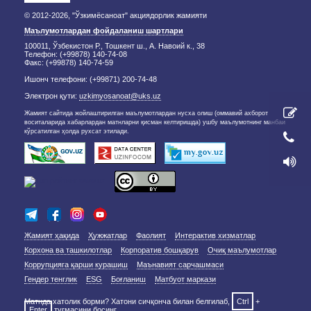
© 2012-2026, "Ўзкимёсаноат" акциядорлик жамияти
Маълумотлардан фойдаланиш шартлари
100011, Ўзбекистон Р., Тошкент ш., А. Навоий к., 38
Телефон: (+99878) 140-74-08
Факс: (+99878) 140-74-59
Ишонч телефони: (+99871) 200-74-48
Электрон қути:
uzkimyosanoat@uks.uz
Жамият сайтида жойлаштирилган маълумотлардан нусха олиш (оммавий ахборот
воситаларида хабарлардан матнларни қисман келтиришда) ушбу маълумотнинг манбаи
кўрсатилган ҳолда рухсат этилади.
Жамият ҳақида
Ҳужжатлар
Фаолият
Интерактив хизматлар
Корхона ва ташкилотлар
Корпоратив бошқарув
Очиқ маълумотлар
Коррупцияга қарши курашиш
Маънавият сарчашмаси
Гендер тенглик
ESG
Боғланиш
Матбуот маркази
Матнда хатолик борми? Хатони сичқонча билан белгилаб,
Ctrl
+
Enter
тугмасини босинг.