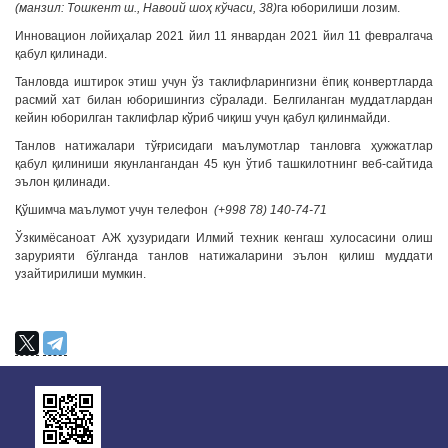
(манзил: Тошкент ш., Навоий шоҳ кўчаси, 38)
га юборилиши лозим.
Инновацион лойиҳалар 2021 йил 11 январдан 2021 йил 11 февралгача
қабул қилинади.
Танловда иштирок этиш учун ўз таклифларингизни ёпиқ конвертларда
расмий хат билан юборишингиз сўралади. Белгиланган муддатлардан
кейин юборилган таклифлар кўриб чиқиш учун қабул қилинмайди.
Танлов натижалари тўғрисидаги маълумотлар танловга ҳужжатлар
қабул қилиниши якунлангандан 45 кун ўтиб ташкилотнинг веб-сайтида
эълон қилинади.
Қўшимча маълумот учун телефон
(+998 78) 140-74-71
Ўзкимёсаноат АЖ ҳузуридаги Илмий техник кенгаш хулосасини олиш
зарурияти бўлганда танлов натижаларини эълон қилиш муддати
узайтирилиши мумкин.