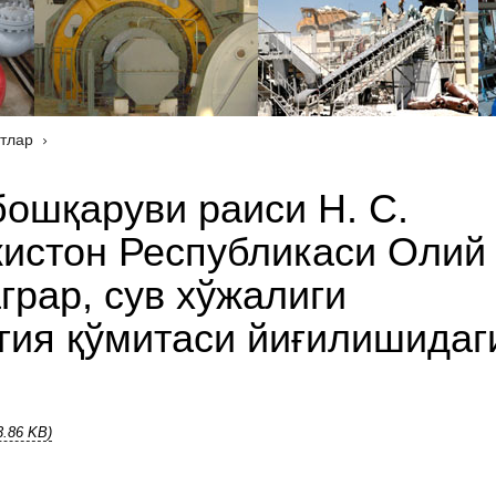
тлар
бошқаруви раиси Н. С.
кистон Республикаси Олий
грар, сув хўжалиги
гия қўмитаси йиғилишидаг
3.86 KB)