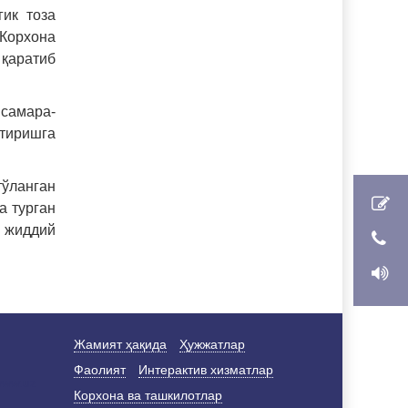
ик тоза
Корхона
қаратиб
 самара-
йтиришга
тўланган
а турган
н жиддий
Жамият ҳақида
Ҳужжатлар
Фаолият
Интерактив хизматлар
Корхона ва ташкилотлар