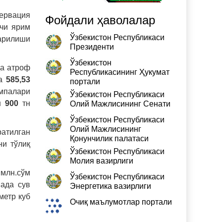
сервация
Фойдали ҳаволалар
нчи ярим
Ўзбекистон Республикаси
жарилиши
Президенти
Ўзбекистон
да атроф
Республикасининг Ҳукумат
да
585,53
портали
мпалари
Ўзбекистон Республикаси
ан
900
тн
Олий Мажлисининг Сенати
Ўзбекистон Республикаси
Олий Мажлисининг
атилган
Қонунчилик палатаси
ни тўлиқ
Ўзбекистон Республикаси
Молия вазирлиги
 млн.сўм
Ўзбекистон Республикаси
нада сув
Энергетика вазирлиги
метр куб
Очиқ маълумотлар портали