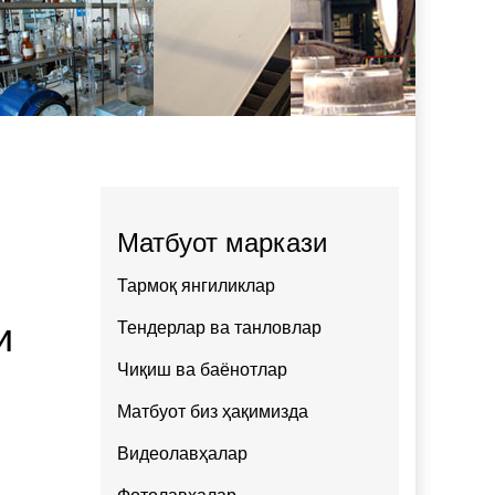
Матбуот маркази
Тармоқ янгиликлар
и
Тендерлар ва танловлар
Чиқиш ва баёнотлар
Матбуот биз ҳақимизда
Видеолавҳалар