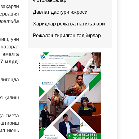
Фотолавҳалар
заҳарли
Давлат дастури ижроси
ервация
лоятида
Харидлар режа ва натижалари
Режалаштирилган тадбирлар
қиш, уни
 назорат
 амалга
17 млрд.
лигонда
ия қилиш
ҳа смета
лаштириш
йил июнь