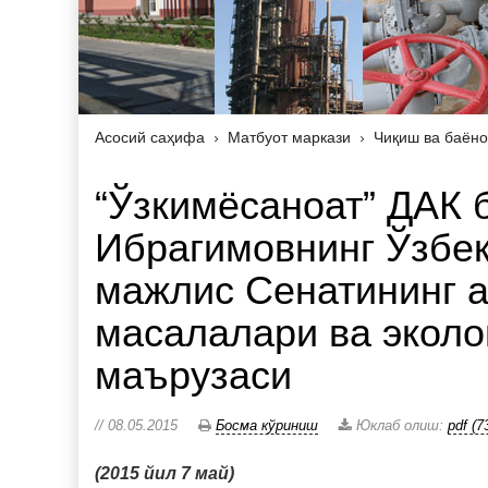
Асосий саҳифа
Матбуот маркази
Чиқиш ва баёно
“Ўзкимёсаноат” ДАК 
Ибрагимовнинг Ўзбе
мажлис Сенатининг а
масалалари ва эколо
маърузаси
// 08.05.2015
Босма кўриниш
Юклаб олиш:
pdf (7
(2015
йил 7 май
)