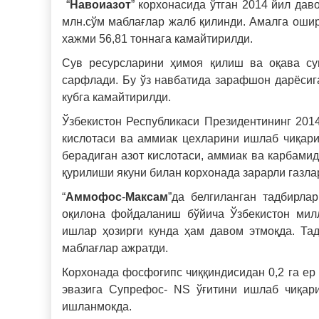
“
Навоиазот
” корхонасида ўтган 2014 йил да
млн.сўм маблағлар жалб қилинди. Амалга оши
хажми 56,81 тоннага камайтирилди.
Сув ресурсларини ҳимоя қилиш ва оқава су
сарфлади. Бу ўз навбатида зарафшон дарёсига
кубга камайтирилди.
Ўзбекистон Республикаси Президентининг 2014
кислотаси ва аммиак цехларини ишлаб чиқари
берадиган азот кислотаси, аммиак ва карбами
қурилиши якуни билан корхонада зарарли газла
“
Аммофос
-
Максам
”да белгиланган тадбирла
оқилона фойдаланиш бўйича Ўзбекистон милл
ишлар ҳозирги кунда ҳам давом этмоқда. Та
маблағлар ажратди.
Корхонада фосфогипс чиққиндисидан 0,2 га ер
эвазига Супрефос- NS ўғитини ишлаб чиқари
ишланмокда.