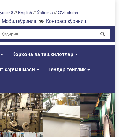
усский
//
English
//
Ўзбекча
//
O'zbekcha
Мобил кўриниш
Контраст кўриниш
Корхона ва ташкилотлар
т сарчашмаси
Гендер тенглик