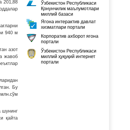
а 201,88
Ўзбекистон Республикаси
Қонунчилик маълумотлари
моддалар
миллий базаси
Ягона интерактив давлат
ағларни
хизматлари портали
ри 940 м
Корпоратив ахборот ягона
портали
ган азот
Ўзбекистон Республикаси
га жавоб
миллий ҳуқуқий интернет
портали
беъктлар
сларидан
лган. Бу
 млн.сўм
а шунинг
и қайта