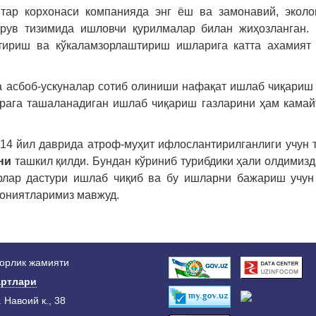
тар корхонаси компанияда энг ёш ва замонавий, эколог
рув тизимида ишловчи қурилмалар билан жиҳозланган. 
тириш ва кўкаламзорлаштириш ишларига катта ахамият 
а асбоб-ускуналар сотиб олиниши нафақат ишлаб чиқариш
ерага ташаланадиган ишлаб чиқариш газларини ҳам кама
14 йил даврида атроф-муҳит ифлослантирилганлиги учун 
ни
ташкил қилди. Бундан кўриниб турибдики ҳали олдимизд
ирлар дастури ишлаб чиқиб ва бу ишларни бажариш учу
кониятларимиз мавжуд.
дорлик жамияти
ртлари
. Навоий к., 38