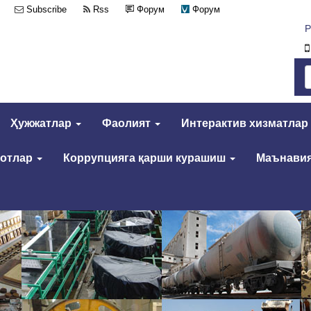
Subscribe
Rss
Форум
Форум
Р
Ҳужжатлар
Фаолият
Интерактив хизматлар
мотлар
Коррупцияга қарши курашиш
Маънавия