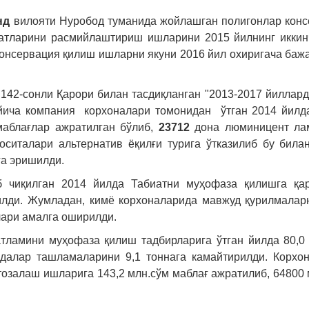
нд
вилояти Нуробод туманида жойлашган полигонлар кон
жжатларини расмийлаштириш ишларини 2015 йилнинг икки
Консервация қилиш ишларни якуни 2016 йил охиригача ба
142-сонли Қарори билан тасдиқланган "2013-2017 йиллар
ўйича компания корхоналари томонидан ўтган 2014 йил
аблағлар ажратилган бўлиб,
23712
дона люминицент ла
оситалари альтернатив ёқилғи турига ўтказилиб бу бил
га эришилди.
 чиқилган 2014 йилда Табиатни муҳофаза қилишга қар
илди. Жумладан, кимё корхоналарида мавжуд қурилмалар
лари амалга оширилди.
тламини муҳофаза қилиш тадбирларига ўтган йилда 80,0
ддалар ташламаларини 9,1 тоннага камайтирилди. Корхо
тозалаш ишларига 143,2 млн.сўм маблағ ажратилиб, 64800 