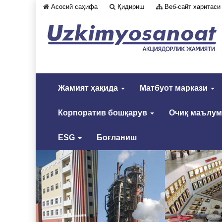
Асосий саҳифа
Қидириш
Веб-сайт харитаси
Жамият ҳақида
Матбуот маркази
Корпоратив бошқарув
Очиқ маълу
ESG
Боғланиш