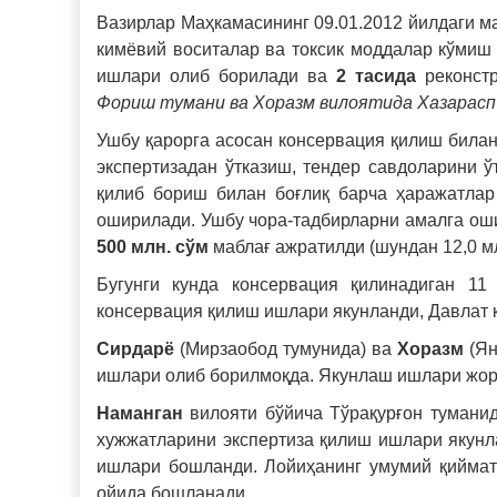
Вазирлар Маҳкамасининг 09.01.2012 йилдаги м
кимёвий воситалар ва токсик моддалар кўмиш
ишлари олиб борилади ва
2 тасида
реконстр
Фориш тумани ва Хоразм вилоятида Хазарасп
Ушбу қарорга асосан консервация қилиш билан
экспертизадан ўтказиш, тендер савдоларини 
қилиб бориш билан боғлиқ барча ҳаражатла
оширилади. Ушбу чора-тадбирларни амалга ош
500 млн. сўм
маблағ ажратилди (шундан 12,0 мл
Бугунги кунда консервация қилинадиган 11
консервация қилиш ишлари якунланди, Давлат 
Сирдарё
(Мирзаобод тумунида) ва
Хоразм
(Ян
ишлари олиб борилмоқда. Якунлаш ишлари жор
Наманган
вилояти бўйича Тўрақурғон тумани
хужжатларини экспертиза қилиш ишлари якунл
ишлари бошланди. Лойиҳанинг умумий қиймат
ойида бошланади.