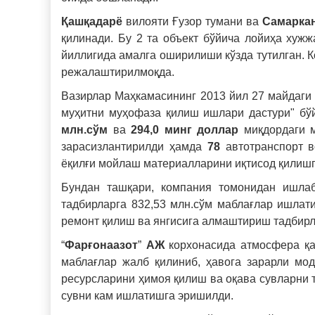
Қашқадарё
вилояти Ғузор тумани ва
Самарка
қилинади. Бу 2 та объект бўйича лойиҳа ху
йиллигида амалга оширилиши кўзда тутилган. 
режалаштирилмоқда.
Вазирлар Маҳкамасининг 2013 йил 27 майдаги 
муҳитни муҳофаза қилиш ишлари дастури" б
млн.сўм
ва
294,0 минг доллар
миқдордаги м
зарасизлантирилди ҳамда
78
автотранспорт в
ёқилғи мойлаш материалларини иқтисод қилиш
Бундан ташқари, компания томонидан ишлаб
тадбирларга 832,53 млн.сўм маблағлар ишлат
ремонт қилиш ва янгисига алмаштириш тадбир
“
Фарғонаазот
”
АЖ
корхонасида атмосфера қа
маблағлар жалб қилиниб, ҳавога зарарли мо
ресурсларини ҳимоя қилиш ва оқава сувларни 
сувни кам ишлатишга эришилди.