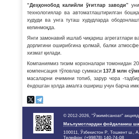
“Деҳқонобод калийли ўғитлар заводи”
уни
технологиялар ва автоматлаштирилган бошқа
худуди ва унга туташ худудларда ободонлаш
келинмоқда.
Янги замонавий ишлаб чиқариш агрегатлари в
дорлигини оширибгина қолмай, балки атмосф
хизмат қилади.
Компаниямиз тизим корхоналари томонидан 20
компенсация тўловлар суммаси
137,8 млн сўм
масаларни ечимини топиб, зарур чора -тадб
ёндошган ҳолда амалга ошириш учун барча им
© 2012-2026, "Ўзкимёсаноат" акция
Маълумотлардан фойдаланиш ша
100011, Ўзбекистон Р., Тошкент ш., А
Телефон: (+99878) 140-74-08