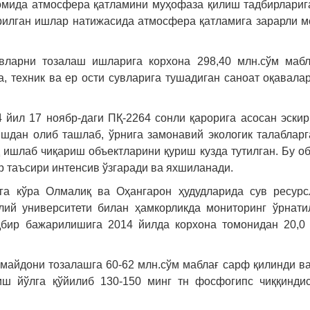
вомида атмосфера қатламини муҳофаза қилиш тадбирлариг
рилган ишлар натижасида атмосфера қатламига зарарли 
вларни тозалаш ишларига корхона 298,40 млн.сўм мабл
, техник ва ер ости сувларига тушадиган саноат оқавала
 йил 17 ноябр-даги ПҚ-2264 сонли қарорига асосан эскир
шдан олиб ташлаб, ўрнига замонавий экологик талаблар
д ишлаб чиқариш объектларини қуриш кузда тутилган. Бу о
р таъсири интенсив ўзгаради ва яхшиланади.
рга кўра Олмалиқ ва Оҳангарон ҳудудларида сув ресур
ий университети билан ҳамкорликда мониторинг ўрнати
дбир бажарилишига 2014 йилда корхона томонидан 20,0
 майдони тозалашга 60-62 млн.сўм маблағ сарф қилинди в
ш йўлга қўйилиб 130-150 минг тн фосфогипс чиққиндис