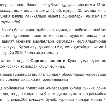
ахсус қарорига биноан республика ҳудудларида
жами 13 та
 махсус полигонлар мавжуд бўлиб, шундан
11 тасида
конс
укция қилиш лойиҳалари амалга оширилади
(Жиззах ви
 туманида)
.
 боғлиқ барча чора-тадбирлар, жумладан лойиҳа ишлаб чи
ўтказиш, қурилиш – монтаж ишлари ва қурилиш ишларини
р давлат бюджети маблағлари ҳисобидан молиялаштириш
ириш учун бугунги кунда давлат бюджети ҳисобидан жами
рд. сўм 2015 йилда ажратилган).
 та полигондан
Фарғона
вилояти
Қува туманидаги по
комиссияси томондан қабул қилинди.
гиариқ туманида) вилиятларидаги объектларда консервац
ий йилнинг июнь ойига мулжалланган.
да жойлашган полигонни консервация қилиш бўйича лойи
анди, тендер савдолари ўтказилди ва хужжатлар расмий
и – 5 млрд.500 млн.сўм. бўлиб, қурилиш ишлари жорий 