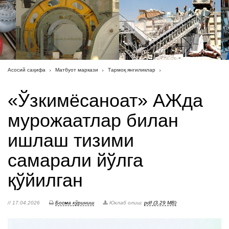
Асосий саҳифа
Матбуот маркази
Тармоқ янгиликлар
«Ўзкимёсаноат» АЖда
мурожаатлар билан
ишлаш тизими
самарали йўлга
қўйилган
// 17.04.2026
Босма кўриниш
Юклаб олиш:
pdf (3.29 MB)