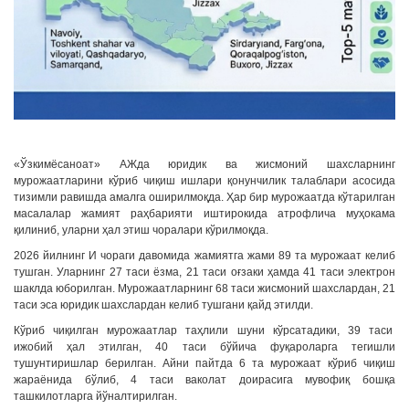
«Ўзкимёсаноат» АЖда юридик ва жисмоний шахсларнинг
мурожаатларини кўриб чиқиш ишлари қонунчилик талаблари асосида
тизимли равишда амалга оширилмоқда. Ҳар бир мурожаатда кўтарилган
масалалар жамият раҳбарияти иштирокида атрофлича муҳокама
қилиниб, уларни ҳал этиш чоралари кўрилмоқда.
2026 йилнинг И чораги давомида жамиятга жами 89 та мурожаат келиб
тушган. Уларнинг 27 таси ёзма, 21 таси оғзаки ҳамда 41 таси электрон
шаклда юборилган. Мурожаатларнинг 68 таси жисмоний шахслардан, 21
таси эса юридик шахслардан келиб тушгани қайд этилди.
Кўриб чиқилган мурожаатлар таҳлили шуни кўрсатадики, 39 таси
ижобий ҳал этилган, 40 таси бўйича фуқароларга тегишли
тушунтиришлар берилган. Айни пайтда 6 та мурожаат кўриб чиқиш
жараёнида бўлиб, 4 таси ваколат доирасига мувофиқ бошқа
ташкилотларга йўналтирилган.