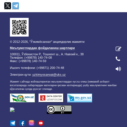
© 2012-2026, "Ўзкимёсаноат" акциядорлик жамияти
Маълумотлардан фойдаланиш шартлари
100011, Ўзбекистон Р., Тошкент ш., А. Навоий к., 38
Телефон: (+99878) 140-74-08
Факс: (+99878) 140-74-59
Ишонч телефони: (+99871) 200-74-48
Электрон қути:
uzkimyosanoat@uks.uz
Жамият сайтида жойлаштирилган маълумотлардан нусха олиш (оммавий ахборот
воситаларида хабарлардан матнларни қисман келтиришда) ушбу маълумотнинг манбаи
кўрсатилган ҳолда рухсат этилади.