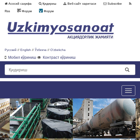
Асосий саҳифа
Қидириш
Веб-сайт харитаси
Subscribe
Rss
Форум
Форум
Русский
//
English
//
Ўзбекча
//
O'zbekcha
Мобил кўриниш
Контраст кўриниш
Toggle
naviga