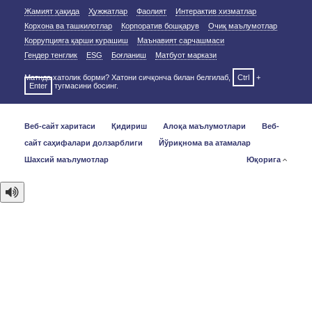
Жамият ҳақида
Ҳужжатлар
Фаолият
Интерактив хизматлар
Корхона ва ташкилотлар
Корпоратив бошқарув
Очиқ маълумотлар
Коррупцияга қарши курашиш
Маънавият сарчашмаси
Гендер тенглик
ESG
Боғланиш
Матбуот маркази
Матнда хатолик борми? Хатони сичқонча билан белгилаб,
Ctrl
+
Enter
тугмасини босинг.
Веб-сайт харитаси
Қидириш
Алоқа маълумотлари
Веб-
сайт саҳифалари долзарблиги
Йўриқнома ва атамалар
Шахсий маълумотлар
Юқорига