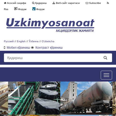
Асосий саҳифа
Қидириш
Веб-сайт харитаси
Subscribe
Rss
Форум
Форум
Русский
//
English
//
Ўзбекча
//
O'zbekcha
Мобил кўриниш
Контраст кўриниш
Toggle
naviga