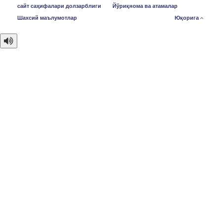
сайт саҳифалари долзарблиги
Йўриқнома ва атамалар
Шахсий маълумотлар
Юқорига