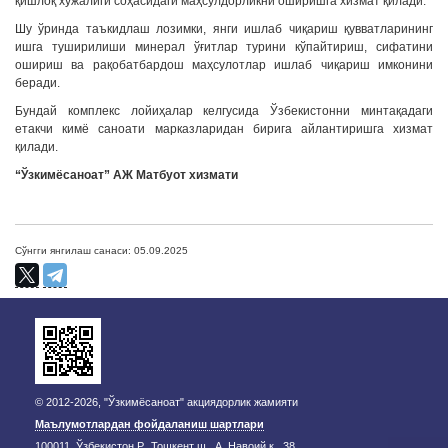
қишлоқ хўжалиги соҳасидаги маҳсулдорликни оширишга хизмат қилади.
Шу ўринда таъкидлаш лозимки, янги ишлаб чиқариш қувватларининг
ишга туширилиши минерал ўғитлар турини кўпайтириш, сифатини
ошириш ва рақобатбардош маҳсулотлар ишлаб чиқариш имконини
беради.
Бундай комплекс лойиҳалар келгусида Ўзбекистонни минтақадаги
етакчи кимё саноати марказларидан бирига айлантиришга хизмат
қилади.
“Ўзкимёсаноат” АЖ Матбуот хизмати
Сўнгги янгилаш санаси: 05.09.2025
© 2012-2026, "Ўзкимёсаноат" акциядорлик жамияти
Маълумотлардан фойдаланиш шартлари
100011, Ўзбекистон Р., Тошкент ш., А. Навоий к., 38