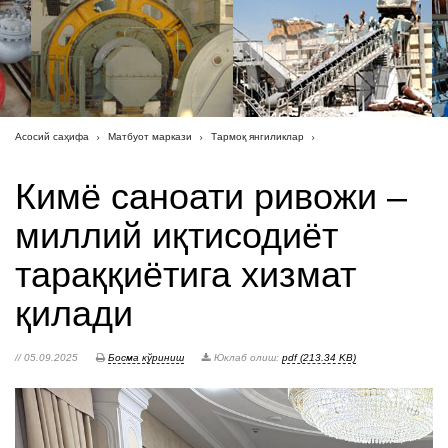
Асосий саҳифа
Матбуот маркази
Тармоқ янгиликлар
Кимё саноати ривожи –
миллий иқтисодиёт
тараққиётига хизмат
қилади
// 05.09.2025
Босма кўриниш
Юклаб олиш:
pdf (213.34 KB)