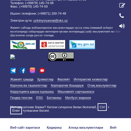
Телефон: (+99878) 140-74-08
Факс: (+99878) 140-74-59
Ишонч телефони: (+99871) 200-74-48
Электрон қути:
uzkimyosanoat@uks.uz
Жамият сайтида жойлаштирилган маълумотлардан нусха олиш (оммавий ахборот
воситаларида хабарлардан матнларни қисман келтиришда) ушбу маълумотнинг манбаи
кўрсатилган ҳолда рухсат этилади.
Жамият ҳақида
Ҳужжатлар
Фаолият
Интерактив хизматлар
Корхона ва ташкилотлар
Корпоратив бошқарув
Очиқ маълумотлар
Коррупцияга қарши курашиш
Маънавият сарчашмаси
Гендер тенглик
ESG
Боғланиш
Матбуот маркази
Матнда хатолик борми? Хатони сичқонча билан белгилаб,
Ctrl
+
Enter
тугмасини босинг.
Веб-сайт харитаси
Қидириш
Алоқа маълумотлари
Веб-