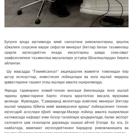
Бугунги кунда юртимизда кимё саноатини ривожлантириш, қишлоқ
хўжалиги соҳасини юқори сифатли минерал ўғитлар билан таъминлаш
орқали иқтисодиётни янада юксалтириш ҳамда озиқ-овқат
хавфсизлигини таъминлаш масалалари устувор йўналишлардан бирига
айланган.
Шу мақсадда “Ўзкимёсаноат” акциядорлик жамияти томонидан бир
қатор ислоҳотлар, инвестисия лойиҳалари ва янги ишлаб чиқариш
қувватларини ташкил этиш ишлари амалга оширилмоқда.
Яқинда тармоқнинг илмий-техник кенгаши йиғилишида янги ишлаб
чқариш қувватларини барпо этишга қаратилган масала муҳокама
қилинди. Жумладан, "Самарқанд вилоятида комплекс минерал ўғитлар
ишлаб чиқариш бўйича кимё мажмуасини қуриш" лойиҳасининг техник-
иқтисодий асослари кўриб чиқилди.Мазкур лойиҳа амалга оширилиши
натижасида нафақат ички бозор талаблари қондирилади, балки экспорт
салоҳияти ҳам сезиларли даражада ошиши айтиб ўтилди. Бу эса, ўз
навбатида, мамлакат иқтисодиётининг барқарор ривожланишига ва