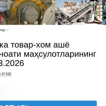
лар
ка товар-хом ашё
ноати маҳсулотларининг
3.2026
1.67 KB)