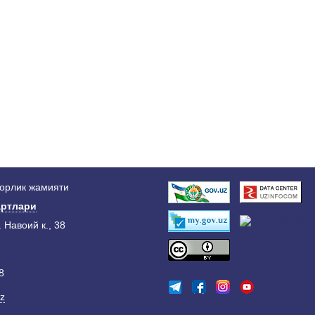
дорлик жамияти
ртлари
. Навоий к., 38
8
z