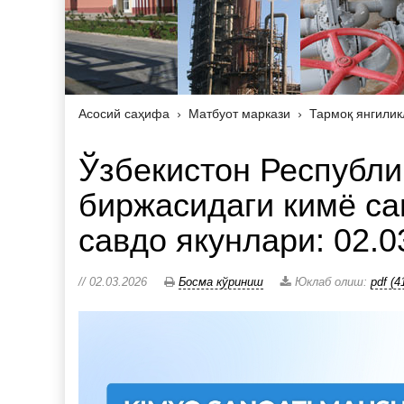
Асосий саҳифа
Матбуот маркази
Тармоқ янгилик
Ўзбекистон Республи
биржасидаги кимё са
савдо якунлари: 02.0
// 02.03.2026
Босма кўриниш
Юклаб олиш:
pdf (4