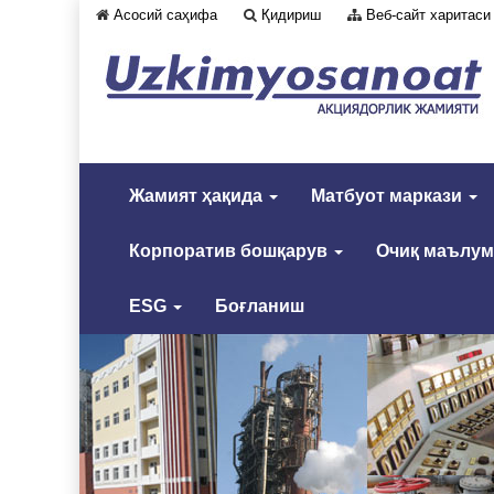
Асосий саҳифа
Қидириш
Веб-сайт харитаси
Жамият ҳақида
Матбуот маркази
Корпоратив бошқарув
Очиқ маълу
ESG
Боғланиш