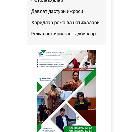
Фотолавҳалар
Давлат дастури ижроси
Харидлар режа ва натижалари
Режалаштирилган тадбирлар