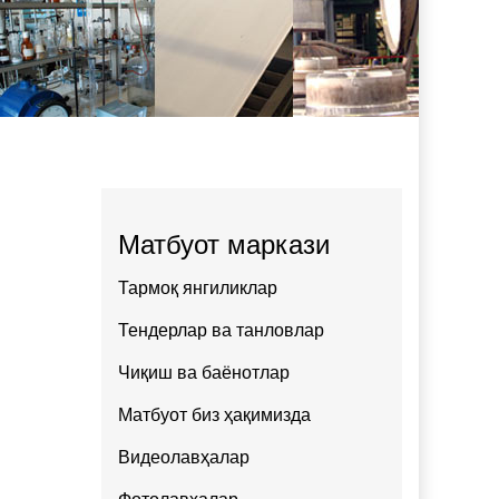
Матбуот маркази
Тармоқ янгиликлар
Тендерлар ва танловлар
Чиқиш ва баёнотлар
Матбуот биз ҳақимизда
Видеолавҳалар