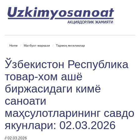
Home
Матбуот маркази
Тармоқ янгиликлар
Ўзбекистон Республика
товар-хом ашё
биржасидаги кимё
саноати
маҳсулотларининг савдо
якунлари: 02.03.2026
// 02.03.2026