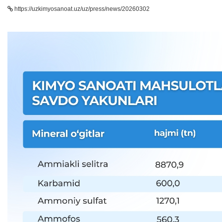
https://uzkimyosanoat.uz/uz/press/news/20260302