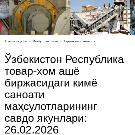
Асосий саҳифа
Матбуот маркази
Тармоқ янгиликлар
Ўзбекистон Республика
товар-хом ашё
биржасидаги кимё
саноати
маҳсулотларининг
савдо якунлари:
26.02.2026