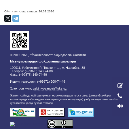
Сўнгги янгилаш санаси: 26.02.2026
© 2012-2026, "Ўзкимёсаноат" акциядорлик жамияти
Маълумотлардан фойдаланиш шартлари
100011, Ўзбекистон Р., Тошкент ш., А. Навоий к., 38
Телефон: (+99878) 140-74-08
Факс: (+99878) 140-74-59
Ишонч телефони: (+99871) 200-74-48
Электрон қути:
uzkimyosanoat@uks.uz
Жамият сайтида жойлаштирилган маълумотлардан нусха олиш (оммавий ахборот
воситаларида хабарлардан матнларни қисман келтиришда) ушбу маълумотнинг манбаи
кўрсатилган ҳолда рухсат этилади.