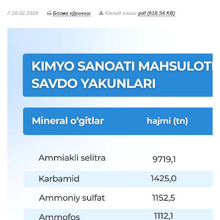
// 26.02.2026
Босма кўриниш
Юклаб олиш:
pdf (618.54 KB)