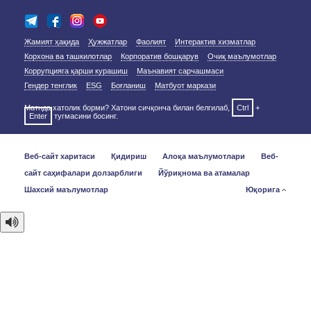
Жамият ҳақида
Ҳужжатлар
Фаолият
Интерактив хизматлар
Корхона ва ташкилотлар
Корпоратив бошқарув
Очиқ маълумотлар
Коррупцияга қарши курашиш
Маънавият сарчашмаси
Гендер тенглик
ESG
Боғланиш
Матбуот маркази
Матнда хатолик борми? Хатони сичқонча билан белгилаб,
Ctrl
+
Enter
тугмасини босинг.
Веб-сайт харитаси
Қидириш
Алоқа маълумотлари
Веб-
сайт саҳифалари долзарблиги
Йўриқнома ва атамалар
Шахсий маълумотлар
Юқорига