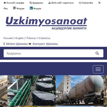
Асосий саҳифа
Қидириш
Веб-сайт харитаси
Subscribe
Rss
Форум
Форум
Русский
//
English
//
Ўзбекча
//
O'zbekcha
Мобил кўриниш
Контраст кўриниш
Toggle
naviga