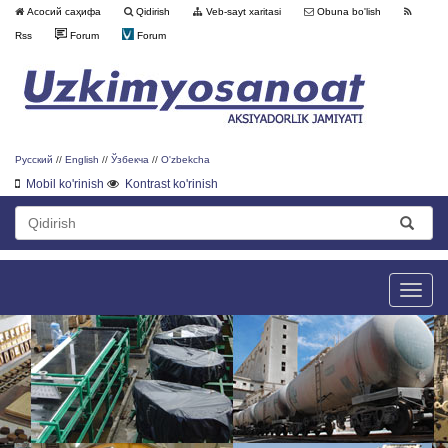
Асосий саҳифа
Qidirish
Veb-sayt xaritasi
Obuna bo'lish
Rss
Forum
Forum
Русский
//
English
//
Ўзбекча
//
O'zbekcha
Mobil ko'rinish
Kontrast ko'rinish
Toggle
naviga