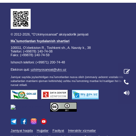
© 2012-2026, "O'zkimyosanoat" aksiyadorlik jamiyati
Ma`lumotlardan foydalanish shartlari
100011, O'zbekiston R., Toshkent sh., A. Navoiy k., 38
Telefon: (+99878) 140-74-08
Faks: (+99878) 140-74-59
Ishonch telefoni: (+99871) 200-74-48
Elektron quti:
uzkimyosanoat@uks.uz
Jamiyat saytida joylashtirilgan ma`lumotlardan nusxa olish (ommaviy axborot vositalarida
xabarlardan matnlarni qisman keltirishda) ushbu ma`lumotning manbai ko'rsatilgan holda
ruxsat etiladi.
Jamiyat haqida
Hujjatlar
Faoliyat
Interaktiv xizmatlar