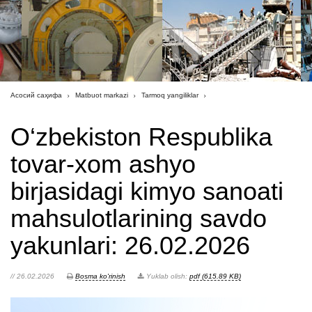
Асосий саҳифа
Matbuot markazi
Tarmoq yangiliklar
O‘zbekiston Respublika
tovar-xom ashyo
birjasidagi kimyo sanoati
mahsulotlarining savdo
yakunlari: 26.02.2026
// 26.02.2026
Bosma ko'rinish
Yuklab olish:
pdf (615.89 KB)