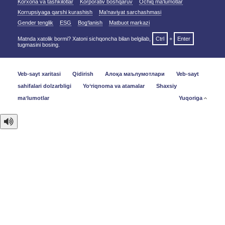
Korxona va tashkilotlar
Korporativ boshqaruv
Ochiq ma'lumotlar
Korrupsiyaga qarshi kurashish
Ma'naviyat sarchashmasi
Gender tenglik
ESG
Bog‘lanish
Matbuot markazi
Matnda xatolik bormi? Xatoni sichqoncha bilan belgilab,
Ctrl
+
Enter
tugmasini bosing.
Veb-sayt xaritasi
Qidirish
Алоқа маълумотлари
Veb-sayt
sahifalari dolzarbligi
Yo‘riqnoma va atamalar
Shaxsiy
maʼlumotlar
Yuqoriga