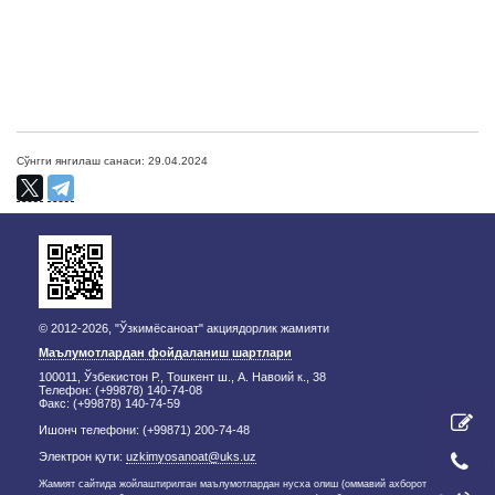
Сўнгги янгилаш санаси: 29.04.2024
© 2012-2026, "Ўзкимёсаноат" акциядорлик жамияти
Маълумотлардан фойдаланиш шартлари
100011, Ўзбекистон Р., Тошкент ш., А. Навоий к., 38
Телефон: (+99878) 140-74-08
Факс: (+99878) 140-74-59
Ишонч телефони: (+99871) 200-74-48
Электрон қути:
uzkimyosanoat@uks.uz
Жамият сайтида жойлаштирилган маълумотлардан нусха олиш (оммавий ахборот