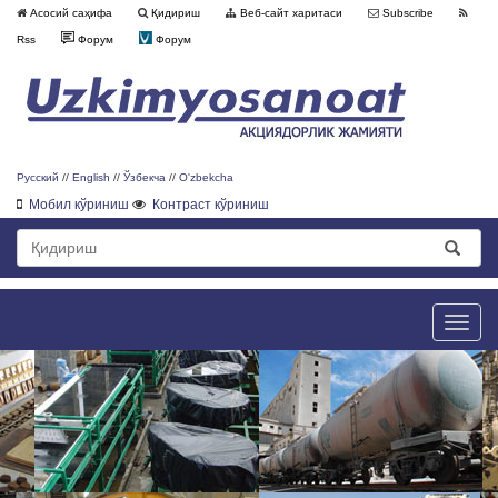
Асосий саҳифа
Қидириш
Веб-сайт харитаси
Subscribe
Rss
Форум
Форум
Русский
//
English
//
Ўзбекча
//
O'zbekcha
Мобил кўриниш
Контраст кўриниш
Toggle
naviga