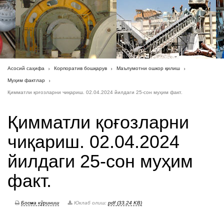
Асосий саҳифа
Корпоратив бошқарув
Маълумотни ошкор қилиш
Муҳим фактлар
Қимматли қоғозларни чиқариш. 02.04.2024 йилдаги 25-сон муҳим факт.
Қимматли қоғозларни
чиқариш. 02.04.2024
йилдаги 25-сон муҳим
факт.
Босма кўриниш
Юклаб олиш:
pdf (33.24 KB)