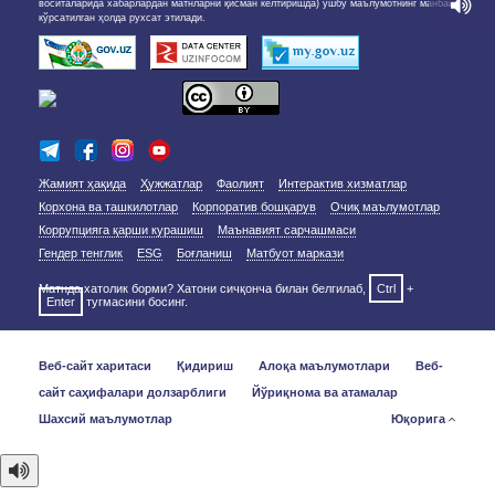
воситаларида хабарлардан матнларни қисман келтиришда) ушбу маълумотнинг манбаи
кўрсатилган ҳолда рухсат этилади.
Жамият ҳақида
Ҳужжатлар
Фаолият
Интерактив хизматлар
Корхона ва ташкилотлар
Корпоратив бошқарув
Очиқ маълумотлар
Коррупцияга қарши курашиш
Маънавият сарчашмаси
Гендер тенглик
ESG
Боғланиш
Матбуот маркази
Матнда хатолик борми? Хатони сичқонча билан белгилаб,
Ctrl
+
Enter
тугмасини босинг.
Веб-сайт харитаси
Қидириш
Алоқа маълумотлари
Веб-
сайт саҳифалари долзарблиги
Йўриқнома ва атамалар
Шахсий маълумотлар
Юқорига