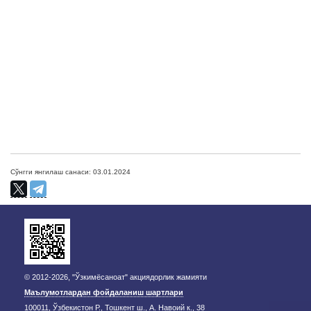
Сўнгги янгилаш санаси: 03.01.2024
© 2012-2026, "Ўзкимёсаноат" акциядорлик жамияти
Маълумотлардан фойдаланиш шартлари
100011, Ўзбекистон Р., Тошкент ш., А. Навоий к., 38