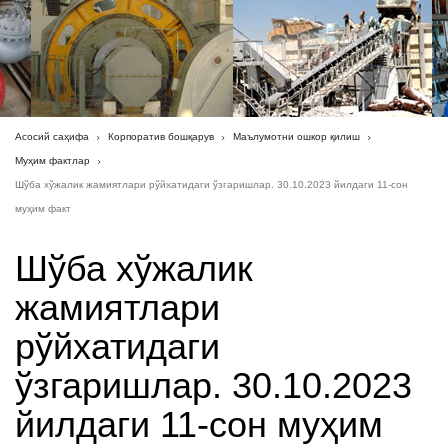
Асосий саҳифа
Корпоратив бошқарув
Маълумотни ошкор қилиш
Муҳим фактлар
Шўба хўжалик жамиятлари рўйхатидаги ўзгаришлар. 30.10.2023 йилдаги 11-сон
муҳим факт
Шўба хўжалик
жамиятлари
рўйхатидаги
ўзгаришлар. 30.10.2023
йилдаги 11-сон муҳим