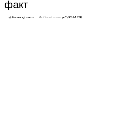
факт
Босма кўриниш
Юклаб олиш:
pdf (33.44 KB)