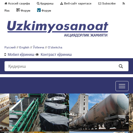
Асосий саҳифа
Қидириш
Веб-сайт харитаси
Subscribe
Rss
Форум
Форум
Русский
//
English
//
Ўзбекча
//
O'zbekcha
Мобил кўриниш
Контраст кўриниш
Toggle
naviga