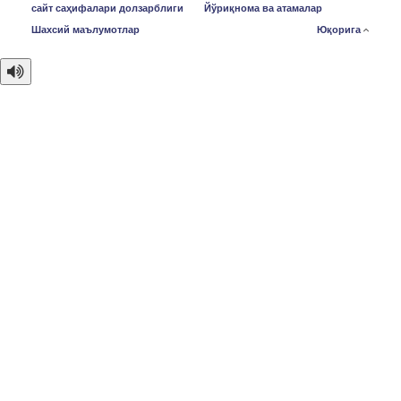
сайт саҳифалари долзарблиги
Йўриқнома ва атамалар
Шахсий маълумотлар
Юқорига