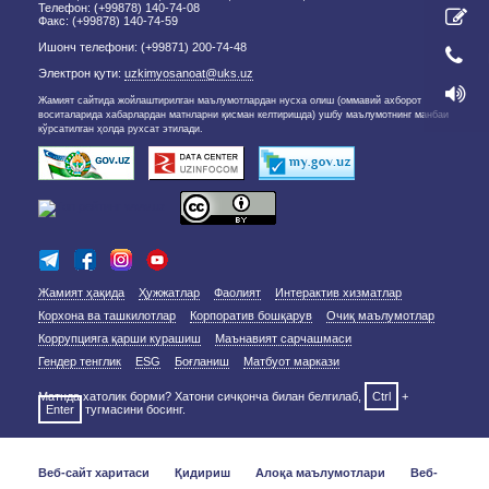
Телефон: (+99878) 140-74-08
Факс: (+99878) 140-74-59
Ишонч телефони: (+99871) 200-74-48
Электрон қути:
uzkimyosanoat@uks.uz
Жамият сайтида жойлаштирилган маълумотлардан нусха олиш (оммавий ахборот
воситаларида хабарлардан матнларни қисман келтиришда) ушбу маълумотнинг манбаи
кўрсатилган ҳолда рухсат этилади.
Жамият ҳақида
Ҳужжатлар
Фаолият
Интерактив хизматлар
Корхона ва ташкилотлар
Корпоратив бошқарув
Очиқ маълумотлар
Коррупцияга қарши курашиш
Маънавият сарчашмаси
Гендер тенглик
ESG
Боғланиш
Матбуот маркази
Матнда хатолик борми? Хатони сичқонча билан белгилаб,
Ctrl
+
Enter
тугмасини босинг.
Веб-сайт харитаси
Қидириш
Алоқа маълумотлари
Веб-